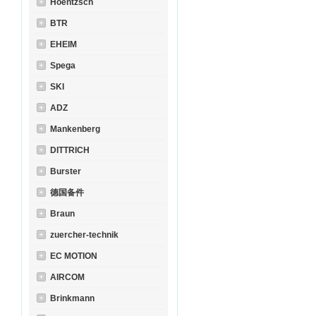
Hoentzsch
BTR
EHEIM
Spega
SKI
ADZ
Mankenberg
DITTRICH
Burster
德国备件
Braun
zuercher-technik
EC MOTION
AIRCOM
Brinkmann