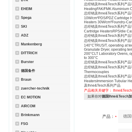
BTR
总经销及Ihne&Tesch系列产品等 Tool 
EHEIM
HeatingFAK/FMK Aluminium C
总经销及Ihne&Tesch系列产品等 Cart
Spega
10W/cm²PDS/PDZ Cartridge H
Heaters 30W/cm²Foundry-Cartr
SKI
总经销及Ihne&Tesch系列产品等 Tubu
Cartridge HeatersRPS/die Cas
ADZ
总经销及Ihne&Tesch系列产品等 Cast-
总经销及Ihne&Tesch系列产品等 Dryer
Mankenberg
140°CTRUS/T, operating at te
Granulate Dryer, operating t
DITTRICH
200°CLT Laboratory Ovens, op
to 300°C
Burster
总经销及Ihne&Tesch系列产品等 Con
总经销及Ihne&Tesch系列产品等 Ther
德国备件
Thermocouples
总经销及Ihne&Tesch系列产品等 Tubul
Braun
HeatersImmersion Tubular Hea
及Ihne&Tesch系列产品
zuercher-technik
产品相关关键字：
Ihne&Tesch
如果你对
德国Ihne&Tesch
EC MOTION
AIRCOM
Brinkmann
产品：
FSG