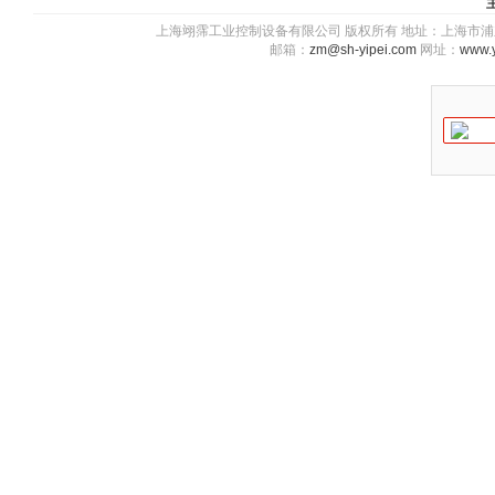
上海翊霈工业控制设备有限公司 版权所有 地址：上海市浦东新区川图
邮箱：
zm@sh-yipei.com
网址：
www.y