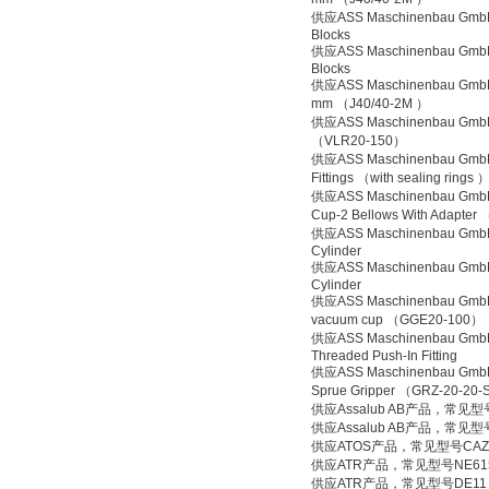
供应ASS Maschinenbau GmbH
Blocks
供应ASS Maschinenbau GmbH
Blocks
供应ASS Maschinenbau GmbH
mm （J40/40-2M ）
供应ASS Maschinenbau GmbH
（VLR20-150）
供应ASS Maschinenbau GmbH
Fittings （with sealing rings 
供应ASS Maschinenbau GmbH
Cup-2 Bellows With Adapter
供应ASS Maschinenbau GmbH
Cylinder
供应ASS Maschinenbau GmbH
Cylinder
供应ASS Maschinenbau GmbH
vacuum cup （GGE20-100）
供应ASS Maschinenbau Gmb
Threaded Push-In Fitting
供应ASS Maschinenbau GmbH
Sprue Gripper （GRZ-20-20
供应Assalub AB产品，常见型号repa
供应Assalub AB产品，常见型号repa
供应ATOS产品，常见型号CAZR
供应ATR产品，常见型号NE61
供应ATR产品，常见型号DE11