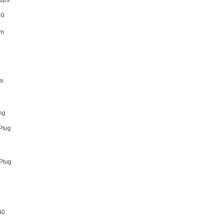
ups
40
um
m
ng
Plug
Plug
40