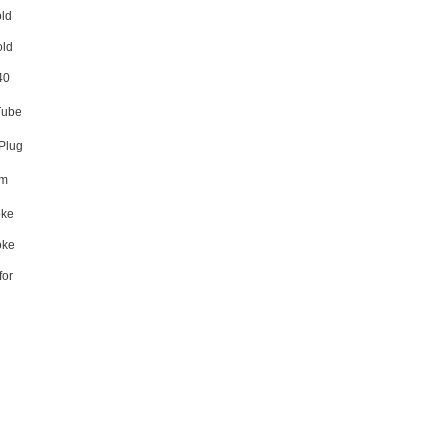
ld
ld
40
Tube
Plug
um
oke
oke
or