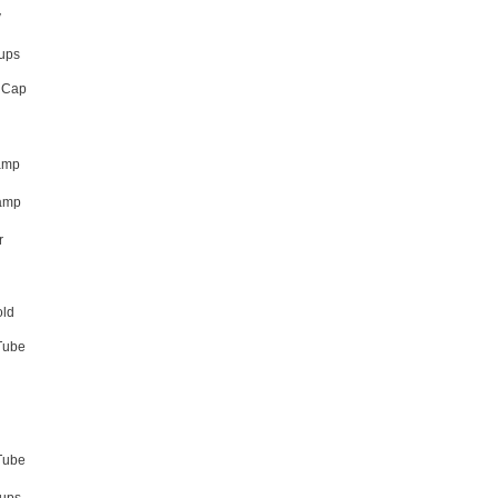
y
ups
 Cap
amp
amp
r
ld
Tube
Tube