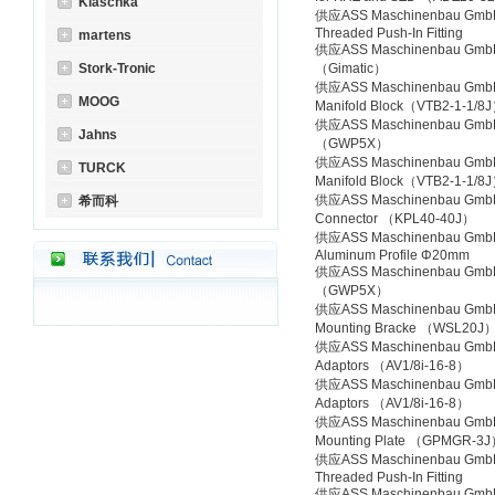
Klaschka
供应ASS Maschinenbau Gmb
Threaded Push-In Fitting
martens
供应ASS Maschinenbau GmbH
Stork-Tronic
（Gimatic）
供应ASS Maschinenbau GmbH
MOOG
Manifold Block（VTB2-1-1/8
供应ASS Maschinenbau GmbH
Jahns
（GWP5X）
供应ASS Maschinenbau GmbH
TURCK
Manifold Block（VTB2-1-1/8
供应ASS Maschinenbau GmbH
希而科
Connector （KPL40-40J）
供应ASS Maschinenbau Gmb
Aluminum Profile Φ20mm
供应ASS Maschinenbau GmbH
（GWP5X）
供应ASS Maschinenbau GmbH
Mounting Bracke （WSL20J
供应ASS Maschinenbau GmbH
Adaptors （AV1/8i-16-8）
供应ASS Maschinenbau GmbH
Adaptors （AV1/8i-16-8）
供应ASS Maschinenbau GmbH
Mounting Plate （GPMGR-3
供应ASS Maschinenbau Gmb
Threaded Push-In Fitting
供应ASS Maschinenbau GmbH