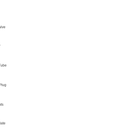
alve
r
Tube
Plug
ts
ate