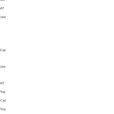
OAT
Tube
 Cap
Tube
OAT
lug
 Cap
Plug