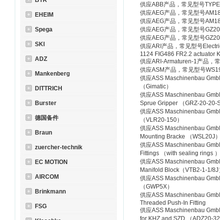
BTR
供应ABB产品，常见型号TYPE:442
供应AEG产品，常见型号AM180LV
EHEIM
供应AEG产品，常见型号AM18TLV4
Spega
供应AEG产品，常见型号GZ20120208
供应AEG产品，常见型号GZ20120208
SKI
供应ARI产品，常见型号Electric temper
1124 FIG486 FR2.2 actuator 
ADZ
供应ARI-Armaturen-1产品，常见
供应ASM产品，常见型号WS19KT-5
Mankenberg
供应ASS Maschinenbau GmbH
（Gimatic）
DITTRICH
供应ASS Maschinenbau GmbH
Burster
Sprue Gripper （GRZ-20-20
供应ASS Maschinenbau GmbH
德国备件
（VLR20-150）
供应ASS Maschinenbau GmbH
Braun
Mounting Bracke （WSL20J
供应ASS Maschinenbau GmbH
zuercher-technik
Fittings （with sealing rings 
供应ASS Maschinenbau GmbH
EC MOTION
Manifold Block（VTB2-1-1/8
AIRCOM
供应ASS Maschinenbau GmbH
（GWP5X）
Brinkmann
供应ASS Maschinenbau Gmb
Threaded Push-In Fitting
FSG
供应ASS Maschinenbau GmbH
for KHZ and SZD （ADZ20-3