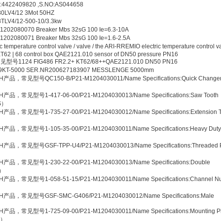
2409820 ,S.NO:AS044658
4/12 3Mot 50HZ
/12-500-10/3.3kw
0070 Breaker Mbs 32sG 100 Ie=6.3-10A
0071 Breaker Mbs 32sG 100 Ie=1.6-2.5A
ature control valve / valve / the ARI-RREMIO electric temperature control v
KT62 | 68 control box QAE2121.010 sensor of DN50 pressure PN16
型号1124 FIG486 FR2.2+ KT62/68++QAE2121.010 DN50 PN16
000 SER.NR200627183907 MESSLENGE 5000mm
产品，常见型号QC150-B/P21-M1204030011/Name Specifications:Quick Change
产品，常见型号1-417-06-00/P21-M1204030013/Name Specifications:Saw Tooth
-S）
产品，常见型号1-735-27-00/P21-M1204030012/Name Specifications:Extension 
产品，常见型号1-105-35-00/P21-M1204030011/Name Specifications:Heavy Duty
）
产品，常见型号GSF-TPP-U4/P21-M1204030013/Name Specifications:Threaded 
）
产品，常见型号1-230-22-00/P21-M1204030013/Name Specifications:Double
J）
产品，常见型号1-058-51-15/P21-M1204030011/Name Specifications:Channel Nu
H产品，常见型号GSF-SMC-G406/P21-M1204030012/Name Specifications:Male
产品，常见型号1-725-09-00/P21-M1204030011/Name Specifications:Mounting Pl
2）