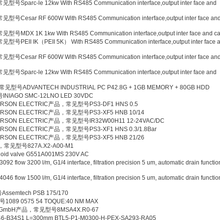
parc-le 12kw With RS485 Communication interface,output inter face and
Cesar RF 600W With RS485 Communication interface,output inter face an
DX 1K 1kw With RS485 Communication interface,output inter face and ca
EII IK（PEII 5K） With RS485 Communication interface,output inter face 
Cesar RF 600W With RS485 Communication interface,output inter face an
parc-le 12kw With RS485 Communication interface,output inter face and
常见型号ADVANTECH INDUSTRIAL PC P42.8G + 1GB MEMORY + 80GB HDD
IAGO SMC-12LNO LED 30VDC
ERSON ELECTRIC产品，常见型号PS3-DF1 HNS 0.5
ERSON ELECTRIC产品，常见型号PS3-XF5 HNB 10/14
ERSON ELECTRIC产品，常见型号IR32W00H11 12-24VAC/DC
RSON ELECTRIC产品，常见型号PS3-XF1 HNS 0.3/1.8Bar
ERSON ELECTRIC产品，常见型号PS3-XF5 HNB 21/26
，常见型号827A.X2-A00-M1
 valve G551A001MS 230V AC
3200 l/m, G1/4 interface, filtration precision 5 um, automatic drain functio
1500 l/m, G1/4 interface, filtration precision 5 um, automatic drain functio
emtech PSB 175/170
089 0575 54 TOQUE:40 NM MAX
onik GmbH产品，常见型号8MSA4X.R0-67
34S1 L=300mm BTL5-P1-M0300-H-PEX-SA293-RA05