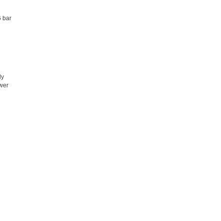
 bar
ly
wer