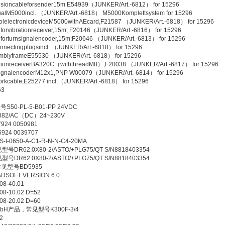
ableforsender15m E54939（JUNKER/Art.-6812） for 15296
0incl. （JUNKER/Art.-6818） M5000Komplettsystem for 15296
tronicdeviceM5000withAEcard,F21587 （JUNKER/Art.-6818） for 15296
rationreceiver,15m; F20146（JUNKER/Art.-6816） for 15296
rnsignalencoder,15m;F20646 （JUNKER/Art.-6813） for 15296
ingplugsincl. （JUNKER/Art.-6818） for 15296
rameE55530 （JUNKER/Art.-6818） for 15296
eceiverBA320C（withthreadM8）,F20038 （JUNKER/Art.-6817） for 15296
lencoderM12x1,PNP W00079（JUNKER/Art.-6814） for 15296
le;E25277 incl.（JUNKER/Art.-6818） for 15296
3
S50-PL-5-B01-PP 24VDC
2/AC（DC）24~230V
4 0050981
4 0039707
0650-A-C1-R-N-N-C4-20MA
号DR62.0X80-2/ASTO/+PLG75/QT S/N8818403354
号DR62.0X80-2/ASTO/+PLG75/QT S/N8818403354
，常见型号BD5935
FT VERSION 6.0
-40.01
10.02 D=52
20.02 D=60
z GmbH产品，常见型号K300F-3/4
2