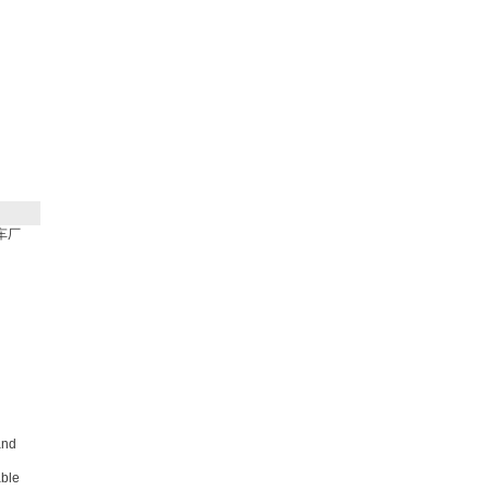
车厂
and
ble