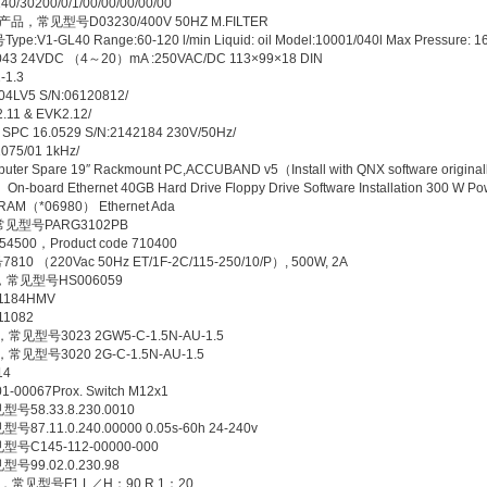
200/0/1/00/00/00/00/00
mbh产品，常见型号D03230/400V 50HZ M.FILTER
V1-GL40 Range:60-120 l/min Liquid: oil Model:10001/040l Max Pressure: 16
4VDC （4～20）mA :250VAC/DC 113×99×18 DIN
1.3
5 S/N:06120812/
 & EVK2.12/
6.0529 S/N:2142184 230V/50Hz/
/01 1kHz/
re 19″ Rackmount PC,ACCUBAND v5（Install with QNX software original
On-board Ethernet 40GB Hard Drive Floppy Drive Software Installation 300 W Po
 RAM（*06980） Ethernet Ada
常见型号PARG3102PB
0，Product code 710400
220Vac 50Hz ET/1F-2C/115-250/10/P）, 500W, 2A
产品，常见型号HS006059
184HMV
1082
常见型号3023 2GW5-C-1.5N-AU-1.5
常见型号3020 2G-C-1.5N-AU-1.5
14
067Prox. Switch M12x1
58.33.8.230.0010
.11.0.240.00000 0.05s-60h 24-240v
C145-112-00000-000
99.02.0.230.98
产品，常见型号F1 L／H：90 R 1：20