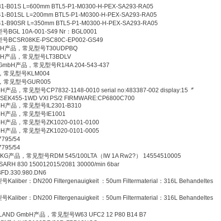
01S L=600mm BTL5-P1-M0300-H-PEX-SA293-RA05
01SL L=200mm BTL5-P1-M0300-H-PEX-SA293-RA05
90SR L=350mm BTL5-P1-M0300-H-PEX-SA293-RA05
BGL 10A-001-S49 Nr：BGL0001
号BCSR08KE-PSC80C-EP002-GS49
 GmbH产品，常见型号T30UDPBQ
 GmbH产品，常见型号LT3BDLV
k GmbH产品，常见型号R1/4A 204-543-437
产品，常见型号KLM004
产品，常见型号GUR005
bH产品，常见型号CP7832-1148-0010 serial no:483387-002 display:15〞
ZHSEK455-1WD VXI PS/2 FIRMWARE:CP6800C700
 GmbH产品，常见型号IL2301-B310
 GmbH产品，常见型号IE1001
 GmbH产品，常见型号ZK1020-0101-0100
 GmbH产品，常见型号ZK1020-0101-0005
95/54
95/54
o. KG产品，常见型号RDM 545/100LTA（IW 1A Rw2?） 14554510005
 830 150012015/2081 30000/min 6bar
.330.980.DN6
er：DN200 Filtergenauigkeit ：50um Filtermaterial：316L Behandeltes
er：DN200 Filtergenauigkeit ：50um Filtermaterial：316L Behandeltes
HLAND GmbH产品，常见型号W63 UFC2 12 P80 B14 B7