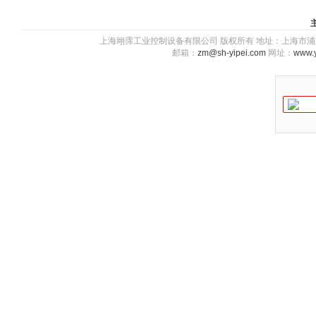
上海翊霈工业控制设备有限公司 版权所有 地址：上海市浦东新区川图
邮箱：
zm@sh-yipei.com
网址：
www.y