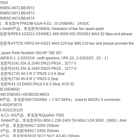
50A
ISC4972,BE4972
ISC4973,BE4973
ISC4974,BE4974
l.产品，常见型号TP810B-G1/4-4-D1（0-250BAR） 24VDC
ik GmbH产品，常见型号GM50L Oxidation of two fan spare parts
号RPE4-103Z11/ 02400E1 489-0009.502 0503/01 MAX:32 Mpa and please
号HYTOS VRP2-04-AS/21 MAX:320 bar MIN:210 bar and please provide the
e Parts Number ISO-KF 786 367
, 2-02032/4（with gearbox, VFK 2/L, 2-02032/2 , 20：1）
见型号3241 EN-JL1040 DN15 PN16，3277-5
见型号3241 EN-JL1040 DN25 PN16，3277-5
号2720 44-2 R 1" PN25 2.4-6.3bar
号2730 45-9 R 1" PN25 0.2bar
号41-23 DN50 PN16 0.8-2.5bar, KVS 32
16EM002
03IE001+AD3E03CM003
GmbH产品，常见型号B720SXBX（-7.5/7.5KPa） used to M20X1.5 connector
0/28*0070
2/2210120
mbH & Co. KG产品，常见型号QuaNix 7500
nik GmbH产品，常见型号SU-B50-1 230-240V 50-60hz 3.0A 3000（3600）/min
mbH产品，常见型号6917 0250 250mm
mbH产品，常见型号6917 0350 350mm
bH产品，常见型号5620 5622 5621 A3 40-100mm