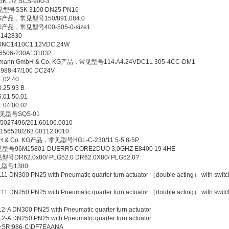
1/2 SCS-900-3
号SSK 3100 DN25 PN16
 KG产品，常见型号150/891.084.0
 KG产品，常见型号400-505-0-size1
42830
1410C1,12VDC,24W
6-230A131032
nkelmann GmbH & Co. KG产品，常见型号114.A4.24VDC1L 305-4CC-DM1
-47/100 DC24V
02.40
5.93 B
1.50.01
4.00.02
常见型号SQS-01
7496/261.60106.0010
528/263.00112.0010
bH & Co. KG产品，常见型号HGL-C-230/11 5-5 8-5P
号96M15801-DUERR5 CORE2DUO 3,0GHZ E8400 19 4HE
DR62.0x80/ PLG52.0 DR62.0X80/ PLG52.0?
见型号1380
 PN25 with Pneumatic quarter turn actuator （double acting） with switc
 PN25 with Pneumatic quarter turn actuator （double acting） with switc
00 PN25 with Pneumatic quarter turn actuator
50 PN25 with Pneumatic quarter turn actuator
I986-CIDF7EAANA