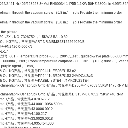
51 Nr.406/628258 3~Mot EN60034-1 IP55 1.1KW 50HZ 2800min 4.95/2.85
 through the vacuum screw （5/8 in.） （pls Provide the minimum order
 through the vacuum screw （5/8 in.） （pls Provide the minimum order
 picture
X，NO: 7326752 ，1.5KW 3.5A，0.82
& Co. KG产品，常见型号ART-NR.MBMG2Z122264020/B
FN2420 0-500KN
L-17
1（Temperature probe -30 ...+200°C,1set；guided-wave plate 80-380 m
0 ...600mm，1set；Room temperature couplant -30 ...130°C（100 g tube）， 2ca
sh purple agent， 1can）
bH & Co. KG产品，常见型号PP2441qE/308/R153 e2
bH & Co. KG产品，常见型号PP2441qS/308/R153 24VDC/e2/z3
mbH & Co. KG产品，常见型号KABEL（STE4）/4MKOP/2STE4
maschinenfabrik Osnabrück GmbH产品，常见型号D250M-4 67053 55KW 1475RPM E
maschinenfabrik Osnabrück GmbH产品，常见型号D 315M-8 67052 75KW 740RPM
 GmbH产品，常见型号4.070.677.Z
 GmbH产品，常见型号44.0001.0054 500m
 GmbH产品，常见型号43.0006.0012
d GmbH产品，常见型号4.100.217
 GmbH产品，常见型号33.0020.0018
 GmbH产品，常见型号4.035.454.000