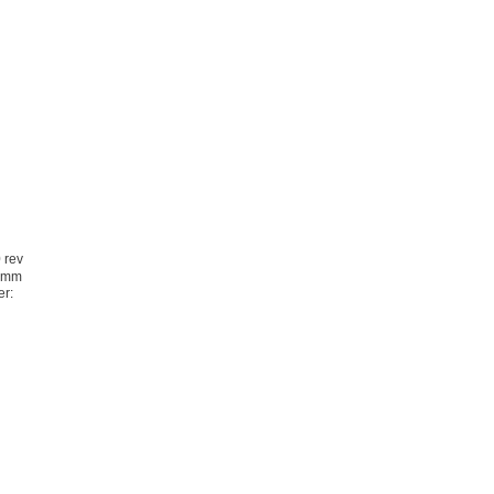
 rev
 8mm
r:
）