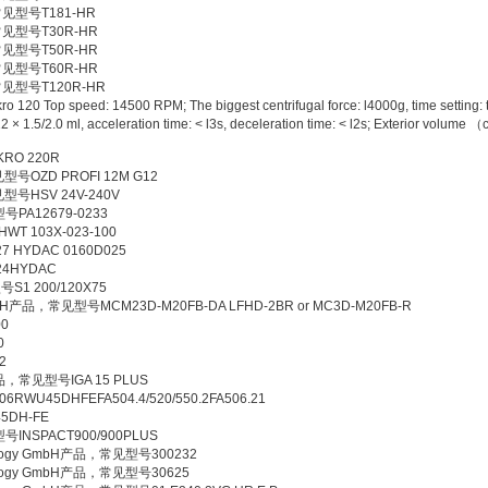
常见型号T181-HR
，常见型号T30R-HR
，常见型号T50R-HR
，常见型号T60R-HR
常见型号T120R-HR
op speed: 14500 RPM; The biggest centrifugal force: l4000g, time setting: 
2 × 1.5/2.0 ml, acceleration time: < l3s, deceleration time: < l2s; Exterior volume
RO 220R
OZD PROFI 12M G12
号HSV 24V-240V
PA12679-0233
 103X-023-100
 HYDAC 0160D025
4HYDAC
S1 200/120X75
 GmbH产品，常见型号MCM23D-M20FB-DA LFHD-2BR or MC3D-M20FB-R
0
0
2
产品，常见型号IGA 15 PLUS
U45DHFEFA504.4/520/550.2FA506.21
DH-FE
INSPACT900/900PLUS
ology GmbH产品，常见型号300232
ology GmbH产品，常见型号30625