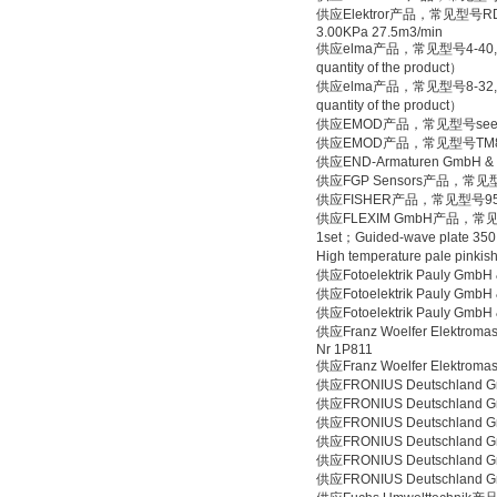
供应Elektror产品，常见型号RD62/S4
3.00KPa 27.5m3/min
供应elma产品，常见型号4-40,elma in
quantity of the product）
供应elma产品，常见型号8-32,elma in
quantity of the product）
供应EMOD产品，常见型号see the
供应EMOD产品，常见型号TM80L/2
供应END-Armaturen GmbH 
供应FGP Sensors产品，常见型号
供应FISHER产品，常见型号95
供应FLEXIM GmbH产品，常见型号F60
1set；Guided-wave plate 35
High temperature pale pinki
供应Fotoelektrik Pauly Gm
供应Fotoelektrik Pauly Gm
供应Fotoelektrik Pauly G
供应Franz Woelfer Elektro
Nr 1P811
供应Franz Woelfer Elektro
供应FRONIUS Deutschland
供应FRONIUS Deutschland
供应FRONIUS Deutschland
供应FRONIUS Deutschlan
供应FRONIUS Deutschland
供应FRONIUS Deutschland