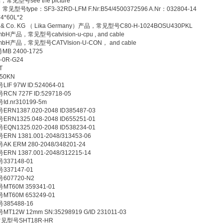
，常见型号see the picture
常见型号type：SF3-32RD-LFM F.Nr:B54/4500372596 A.Nr：032804-14
*60L*2
H & Co. KG （ Lika Germany）产品，常见型号C80-H-1024BOSU430PKL
mbH产品，常见型号catvision-u-cpu , and cable
GmbH产品，常见型号CATVIsion-U-CON， and cable
B 2400-1725
0R-G24
T
50KN
F 97W ID:524064-01
N 727F ID:529718-05
d.nr310199-5m
N1387.020-2048 ID385487-03
N1325.048-2048 ID655251-01
N1325.020-2048 ID538234-01
N 1381.001-2048/313453-06
 ERM 280-2048/348201-24
N 1387.001-2048/312215-14
337148-01
337147-01
607720-N2
T60M 359341-01
T60M 653249-01
385488-16
12W 12mm SN:35298919 G/ID 231011-03
，常见型号SHT18R-HR