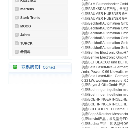
Klaschka
供应B+M Blumenbecker Gm
供应BARKSDALE产品，常见型号G
martens
供应BAUMER HUEBNER GM
Stork-Tronic
供应BAUMER HUEBNER G
供应Beckhoff Automation 
MOOG
供应Beckhoff Automation 
供应Beckhoff Automation
Jahns
供应Beckhoff Automation
供应Beckhoff Automation
TURCK
供应Beckhoff Automation G
希而科
供应Behlke Electronic G
供应Behlke Electronic G
供应BEI IDEACOD und BEI
供应Beta LaserMike--Germany
/ min; Power: 0.66 kilowatts; 
供应Beta LaserMike--Germany
0.22 kW; working pressure: 6.2
供应Beyer & Otto GmbH产
供应Boehringer Ingelheim 
供应Boehringer Ingelheim 
供应BOEHRINGER INGELHEI
供应BOEHRINGER INGELHEI
供应BOLL & KIRCH Filterba
供应Bopp&Reuther Messte
供应brevini产品，常见型号ED2065
供应Bucher产品，常见型号DWPA