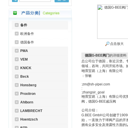
备件
欧洲备件
德国备件
点击放大
PMA
德国G-BEE阀门
的详细资料
VEM
总公司位于德国，靠近汉堡。
领域，咨询，共同开拓市场。
KNICK
翊霈贸易（上海）有限公司
：张敏
Beck
:zm@sh-yipei.com
Honsberg
:
:zhangsir_goal
Proxitron
翊霈贸易（上海）有限公司优势价
阀，德国G-BEE减压阀
Ahlborn
公司介绍：
LAMBRECHT
G.BEE GmbH公司创建于1
Hoentzsch
始，一直致力于球阀产品的开发
拥有众多安全及泄露性方面的认证