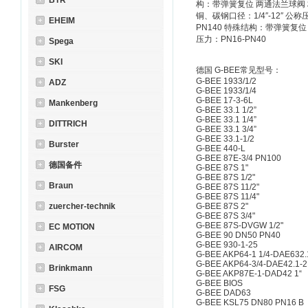
BTR
构：带弹簧复位 两通法兰球阀 材
铜、碳钢口径：1/4″-12″ 公称
EHEIM
PN140 特殊结构：带弹簧复
压力：PN16-PN40
Spega
SKI
德国 G-BEE常见型号：
G-BEE 1933/1/2
ADZ
G-BEE 1933/1/4
G-BEE 17-3-6L
Mankenberg
G-BEE 33.1 1/2”
G-BEE 33.1 1/4”
DITTRICH
G-BEE 33.1 3/4”
G-BEE 33.1-1/2
Burster
G-BEE 440-L
G-BEE 87E-3/4 PN100
德国备件
G-BEE 87S 1"
G-BEE 87S 1/2"
Braun
G-BEE 87S 11/2"
G-BEE 87S 11/4"
zuercher-technik
G-BEE 87S 2"
G-BEE 87S 3/4"
G-BEE 87S-DVGW 1/2"
EC MOTION
G-BEE 90 DN50 PN40
G-BEE 930-1-25
AIRCOM
G-BEE AKP64-1 1/4-DAE632.
G-BEE AKP64-3/4-DAE42.1-2
Brinkmann
G-BEE AKP87E-1-DAD42 1“
G-BEE BIOS
FSG
G-BEE DAD63
G-BEE KSL75 DN80 PN16 B