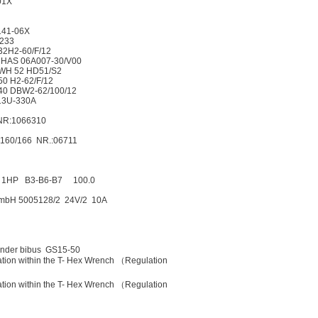
01X
141-06X
2233
32H2-60/F/12
 HAS 06A007-30/V00
 WH 52 HD51/S2
50 H2-62/F/12
 40 DBW2-62/100/12
13U-330A
NR:1066310
-160/166 NR.:06711
 1HP B3-B6-B7 100.0
 GmbH 5005128/2 24V/2 10A
nder bibus GS15-50
ation within the T- Hex Wrench （Regulation
ation within the T- Hex Wrench （Regulation