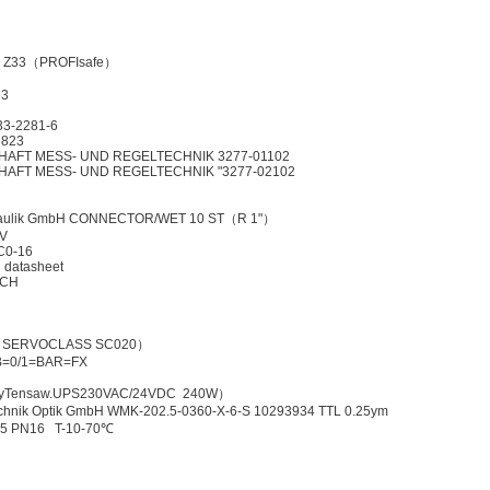
2 Z33（PROFIsafe）
63
3-2281-6
5823
AFT MESS- UND REGELTECHNIK 3277-01102
AFT MESS- UND REGELTECHNIK "3277-02102
ydraulik GmbH CONNECTOR/WET 10 ST（R 1"）
MV
C0-16
 datasheet
 CH
ZM SERVOCLASS SC020）
2B=0/1=BAR=FX
drayTensaw.UPS230VAC/24VDC 240W）
chnik Optik GmbH WMK-202.5-0360-X-6-S 10293934 TTL 0.25ym
N65 PN16 T-10-70℃