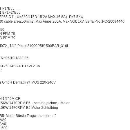
1 P1*B55
1 8P1+2*B55
265-D1（U=380/415D 15.2A MAX 16.8A）P=7.5Kw
0 cable area:50mm2, Max Amps:200A, Max Volt: 1kV, Serial-No.:PC-20094440
350
-N FPM 70
-N FPM 70
72 , 1/4", Pmax:21000PSI/1500BAR ,316L
Nr:06/10/1882 25
 KG "FH45-24 1.1KW 2.3A
1"
s GmbH Dematik @ MOS 220-240V
 1/2" 5MICR
5KW 1470RPM B5（see the picture）Motor
KW 1470RPM B5 Motor Schleifring
 Motor Bürste Tragwerkarbeiten"
0AA0
AA0
3.500