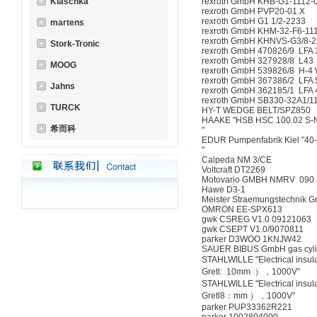
Klaschka
rexroth GmbH KHB-G1-1112-
rexroth GmbH PVP20-01.X
rexroth GmbH G1 1/2-2233
martens
rexroth GmbH KHM-32-F6-11
rexroth GmbH KHNVS-G3/8-
Stork-Tronic
rexroth GmbH 470826/9 LFA 
rexroth GmbH 327928/8 L43
MOOG
rexroth GmbH 539826/8 H-4
rexroth GmbH 367386/2 LFA 
Jahns
rexroth GmbH 362185/1 LFA
rexroth GmbH SB330-32A1/1
TURCK
HY-T WEDGE BELT/SPZ850
HAAKE "HSB HSC 100.02 S-
希而科
"
EDUR Pumpenfabrik Kiel "40
"
Calpeda NM 3/CE
Voltcraft DT2269
Motovario GMBH NMRV 090
Hawe D3-1
Meister Straemungstechnik
OMRON EE-SPX613
gwk CSREG V1.0 09121063
gwk CSEPT V1.0/9070811
parker D3WOO 1KNJW42
SAUER BIBUS GmbH gas cyli
STAHLWILLE "Electrical insul
Gretl: 10mm ），1000V"
STAHLWILLE "Electrical insul
Gretl8：mm ），1000V"
parker PUP33362R221