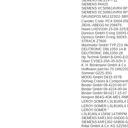
SIEMENS GESS:P7-1Z
SIEMENS PA420
SIEMENS VCS09614VRH 8P
SIEMENS VCS09614VRH 8P
GRUNDFOS MG132SD2-38FF
Cavotec Code: PC4-SX04-050
ZIEHL-ABEGG Nr:206876
Hawe LHDV33H-15-D8-325/
Dynisco GmbH O ring 100X5
Dynisco GmbH O-ring 300X5
STRACK Z7600
Maximator GmbH TYP:21V 4M0
DEUTRONIC DBL1050-14-B
DEUTRONIC DBL1050-28
Hp Technik GmbH B-GHG-E/2 
Olaer CVSE3-20A-35-02H-3
K. H. Brinkmann GmbH & Co.
Hoffmann part No:70-169220
Sommer GZ25-35G
MOOG GmbH D633-357B
Demag Cranes & Component
Binder GmbH 09-4220-00-07
Binder GmbH 09-4224-00-04
Binder GmbH 99-0217-15-07
Norgren B64G-4GK-MD1-RMN
LEROY-SOMER LSLB180L4 1
LEROY-SOMER LSLB180L4 15
LEROY-SOMER "
LSLB180L4 15KW 1470RPM B5
SIEMENS 6AR1302-0AD00-
SIEMENS 6AR1302-0AB00-0
Rittal GmbH & Co. KG SZ256