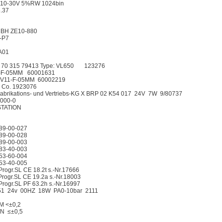
 10-30V 5%RW 1024bin
.37
BH ZE10-880
-P7
A01
 70 315 79413 Type: VL650 123276
4-F-05MM 60001631
-V11-F-05MM 60002219
Co. 1923076
abrikations- und Vertriebs-KG X BRP 02 K54 017 24V 7W 9/80737
-000-0
 STATION
89-00-027
89-00-028
89-00-003
83-40-003
53-60-004
53-40-005
rogr.SL CE 18.2t s.-Nr.17666
rogr.SL CE 19.2a s.-Nr.18003
rogr.SL PF 63.2h s.-Nr.16997
151 24v 00HZ 18W PA0-10bar 2111
NM <±0,2
KN ≤±0,5