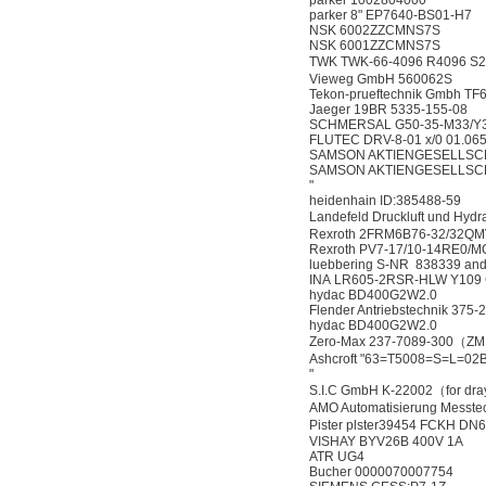
parker 1002804000
parker 8" EP7640-BS01-H7
NSK 6002ZZCMNS7S
NSK 6001ZZCMNS7S
TWK TWK-66-4096 R4096 S
Vieweg GmbH 560062S
Tekon-prueftechnik Gmbh TF
Jaeger 19BR 5335-155-08
SCHMERSAL G50-35-M33/Y3
FLUTEC DRV-8-01 x/0 01.06
SAMSON AKTIENGESELLSCH
SAMSON AKTIENGESELLSCH
"
heidenhain ID:385488-59
Landefeld Druckluft und H
Rexroth 2FRM6B76-32/32Q
Rexroth PV7-17/10-14RE0/M
luebbering S-NR 838339 and
INA LR605-2RSR-HLW Y109
hydac BD400G2W2.0
Flender Antriebstechnik 375-2
hydac BD400G2W2.0
Zero-Max 237-7089-300（
Ashcroft "63=T5008=S=L=0
"
S.I.C GmbH K-22002（for 
AMO Automatisierung Messte
Pister plster39454 FCKH D
VISHAY BYV26B 400V 1A
ATR UG4
Bucher 0000070007754