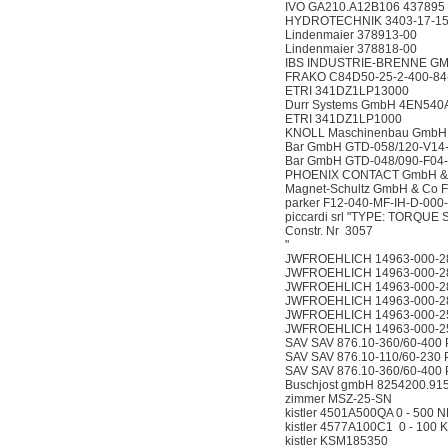
IVO GA210.A12B106 437895
HYDROTECHNIK 3403-17-15
Lindenmaier 378913-00
Lindenmaier 378818-00
IBS INDUSTRIE-BRENNE GM
FRAKO C84D50-25-2-400-84
ETRI 341DZ1LP13000
Durr Systems GmbH 4EN540
ETRI 341DZ1LP1000
KNOLL Maschinenbau GmbH
Bar GmbH GTD-058/120-V1
Bar GmbH GTD-048/090-F04
PHOENIX CONTACT GmbH & 
Magnet-Schultz GmbH & Co F
parker F12-040-MF-IH-D-000
piccardi srl "TYPE: TORQUE
Constr. Nr 3057
"
JWFROEHLICH 14963-000-2
JWFROEHLICH 14963-000-2
JWFROEHLICH 14963-000-2
JWFROEHLICH 14963-000-2
JWFROEHLICH 14963-000-2
JWFROEHLICH 14963-000-2
SAV SAV 876.10-360/60-400 P
SAV SAV 876.10-110/60-230 P
SAV SAV 876.10-360/60-400 P
Buschjost gmbH 8254200.9
zimmer MSZ-25-SN
kistler 4501A500QA 0 - 500 
kistler 4577A100C1 0 - 100 
kistler KSM185350