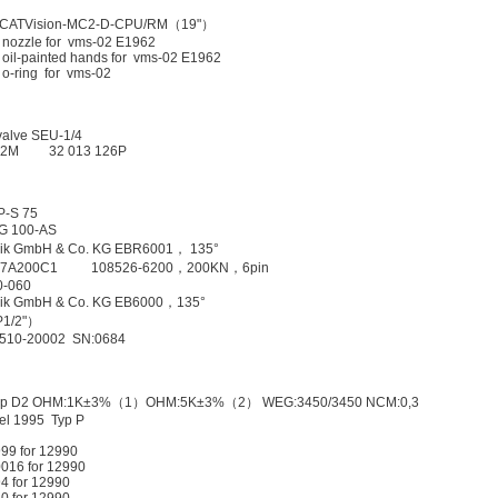
H CATVision-MC2-D-CPU/RM（19"）
 nozzle for vms-02 E1962
oil-painted hands for vms-02 E1962
o-ring for vms-02
valve SEU-1/4
812M 32 013 126P
P-S 75
 100-AS
ik GmbH & Co. KG EBR6001， 135°
H 4577A200C1 108526-6200，200KN，6pin
-060
ik GmbH & Co. KG EB6000，135°
P1/2"）
510-20002 SN:0684
Sp D2 OHM:1K±3%（1）OHM:5K±3%（2） WEG:3450/3450 NCM:0,3
l 1995 Typ P
9 for 12990
16 for 12990
 for 12990