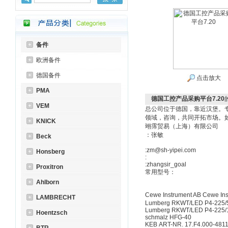
备件
欧洲备件
德国备件
点击放大
PMA
德国工控产品采购平台7.20
VEM
总公司位于德国，靠近汉堡。
领域，咨询，共同开拓市场。
KNICK
翊霈贸易（上海）有限公司
：张敏
Beck
:zm@sh-yipei.com
Honsberg
:
:zhangsir_goal
Proxitron
常用型号：
Ahlborn
Cewe Instrument AB Cewe 
LAMBRECHT
Lumberg RKWT/LED P4-225
Lumberg RKWT/LED P4-225
Hoentzsch
schmalz HFG-40
KEB ART-NR. 17.F4.000-4811