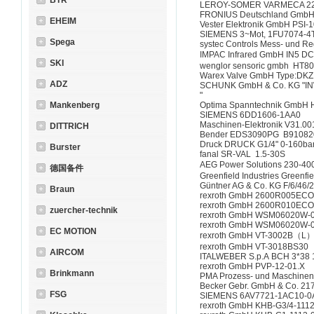
BTR
LEROY-SOMER VARMECA 22T
FRONIUS Deutschland GmbH 
EHEIM
Vester Elektronik GmbH PSI-1
SIEMENS 3~Mot, 1FU7074-4TP
Spega
systec Controls Mess- und 
IMPAC Infrared GmbH IN5 D
SKI
wenglor sensoric gmbh HT8
Warex Valve GmbH Type:DK
ADZ
SCHUNK GmbH & Co. KG "I
"
Mankenberg
Optima Spanntechnik GmbH 
SIEMENS 6DD1606-1AA0
Maschinen-Elektronik V31.00
DITTRICH
Bender EDS3090PG B91082
Druck DRUCK G1/4" 0-160bar 
Burster
fanal SR-VAL 1.5-30S
AEG Power Solutions 230-4
德国备件
Greenfield Industries Greenfi
Güntner AG & Co. KG F/6/46/
Braun
rexroth GmbH 2600R005EC
rexroth GmbH 2600R010EC
zuercher-technik
rexroth GmbH WSM06020W-
rexroth GmbH WSM06020W-
EC MOTION
rexroth GmbH VT-3002B（L
rexroth GmbH VT-3018BS30
AIRCOM
ITALWEBER S.p.A BCH 3*38 
rexroth GmbH PVP-12-01.X
Brinkmann
PMA Prozess- und Maschine
Becker Gebr. GmbH & Co. 21
FSG
SIEMENS 6AV7721-1AC10-0
rexroth GmbH KHB-G3/4-111