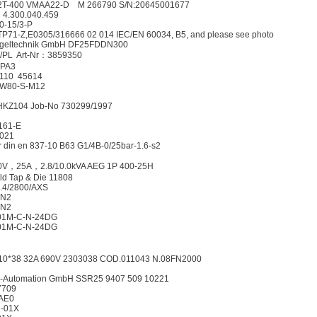
-400 VMAA22-D M 266790 S/N:20645001677
4.300.040.459
0-15/3-P
71-Z,E0305/316666 02 014 IEC/EN 60034, B5, and please see photo
Regeltechnik GmbH DF25FDDN300
C/PL Art-Nr：3859350
0PA3
Z110 45614
NW80-S-M12
HKZ104 Job-No 730299/1997
161-E
021
din en 837-10 B63 G1/4B-0/25bar-1.6-s2
00V，25A，2.8/10.0kVA AEG 1P 400-25H
eld Tap & Die 11808
2.4/2800/AXS
ON2
ON2
01M-C-N-24DG
01M-C-N-24DG
）
10*38 32A 690V 2303038 COD.011043 N.08FN2000
n-Automation GmbH SSR25 9407 509 10221
7709
AE0
2-01X