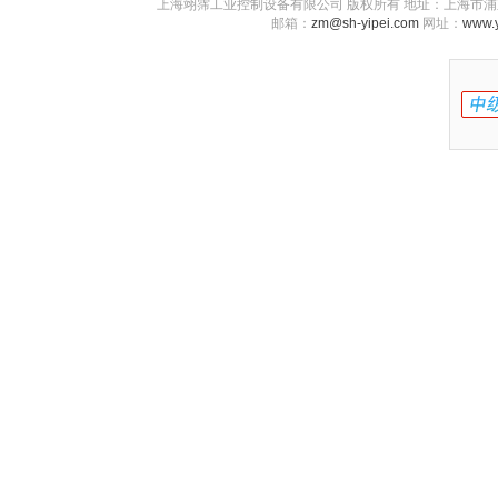
上海翊霈工业控制设备有限公司 版权所有 地址：上海市浦东新区川图
邮箱：
zm@sh-yipei.com
网址：
www.y