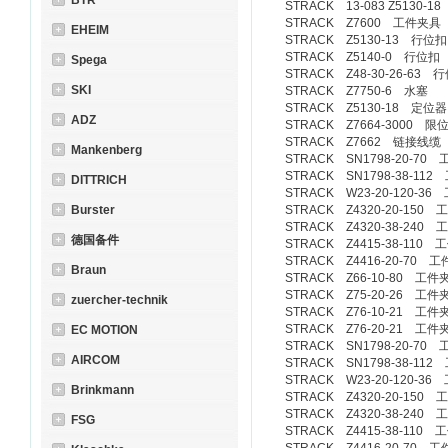
BTR
STRACK 13-083 Z5130-
STRACK Z7600 工件夹具
EHEIM
STRACK Z5130-13 行位扣
STRACK Z5140-0 行位扣
Spega
STRACK Z48-30-26-63 
SKI
STRACK Z7750-6 水塞
STRACK Z5130-18 定位器
ADZ
STRACK Z7664-3000 限
STRACK Z7662 链接线缆
Mankenberg
STRACK SN1798-20-70
STRACK SN1798-38-11
DITTRICH
STRACK W23-20-120-3
Burster
STRACK Z4320-20-150
STRACK Z4320-38-240
德国备件
STRACK Z4415-38-110
STRACK Z4416-20-70 
Braun
STRACK Z66-10-80 工件
STRACK Z75-20-26 工件
zuercher-technik
STRACK Z76-10-21 工件
STRACK Z76-20-21 工件
EC MOTION
STRACK SN1798-20-70
AIRCOM
STRACK SN1798-38-11
STRACK W23-20-120-3
Brinkmann
STRACK Z4320-20-150
STRACK Z4320-38-240
FSG
STRACK Z4415-38-110