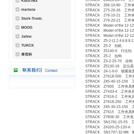
STRACK Z4416-20-70 
Klaschka
STRACK Z66-10-80 工件
martens
STRACK Z75-20-26 工件
STRACK Z76-10-21 工件
Stork-Tronic
STRACK Z76-20-21 工件
STRACK Model of the 12
MOOG
STRACK Model of the 12
STRACK Model of the 12
Jahns
STRACK Z5-2-(1.2.4.6.8.9.
TURCK
STRACK Z5-2 扣机
STRACK Z5140-0 行位扣
希而科
STRACK Z5-2 拉钩
STRACK Z3-2-25-70 拉钩
STRACK Z5130-18 定位器
STRACK Z4-1-0-0 锁紧装
STRACK Z7618-500 工
STRACK Z45-40-15-15
STRACK Z7605 工件夹具
STRACK Z7433-4 工件
STRACK Z7616-2 工件
STRACK Z7618-250 工
STRACK Z45-30-15-15
STRACK Z7615 工件夹具
STRACK Z7606-30 工件
STRACK SN1781-25-55
STRACK Z4320-25-120-
STRACK SN1707-32-M8