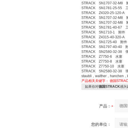
STRACK SN1707-32-M8
STRACK SN1781-25-55
STRACK Z4320-25-120-
STRACK SN1707-32-M8
STRACK SN1707-32-M8
STRACK SN1781-40-67
STRACK SN1710-1 附件
STRACK Z4315-40-320-
STRACK SN1725-40 附件
STRACK SN1797-40-40 
STRACK SN2580-32-38 
STRACK Z7750-6 水塞
STRACK Z7750-8 水塞
STRACK Z7750-10 水塞
STRACK SN2580-32-38 
staubli，walther，hanch
产品相关关键字：
德国STRAC
如果你对
德国STRACK
感兴
产品：
您的单位：