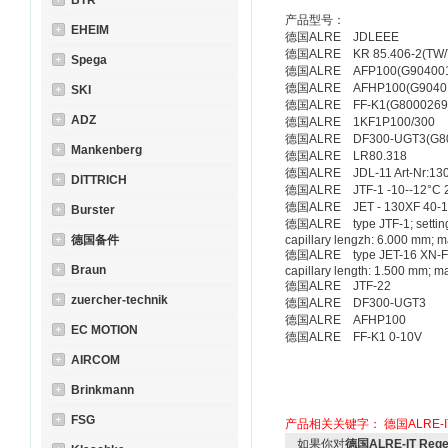
BTR
产品型号：
EHEIM
德国ALRE JDLEEE
德国ALRE KR 85.406-2(TW/TW
Spega
德国ALRE AFP100(G904001
德国ALRE AFHP100(G9040
SKI
德国ALRE FF-K1(G8000269
ADZ
德国ALRE 1KF1P100/300
德国ALRE DF300-UGT3(G80
Mankenberg
德国ALRE LR80.318
德国ALRE JDL-11 Art-Nr:130-
DITTRICH
德国ALRE JTF-1 -10--12°C 
德国ALRE JET - 130XF 40-1
Burster
德国ALRE type JTF-1; setting ra
德国备件
capillary lengzh: 6.000 mm; m
德国ALRE type JET-16 XN-F; set
Braun
capillary length: 1.500 mm; m
德国ALRE JTF-22
zuercher-technik
德国ALRE DF300-UGT3
德国ALRE AFHP100
EC MOTION
德国ALRE FF-K1 0-10V
AIRCOM
Brinkmann
FSG
产品相关关键字：
德国ALRE-IT
如果你对
德国ALRE-IT Rege