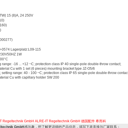
) 15 (8)A, 24 250V
0)
160)
)
00277)
0574 Lagerplatz:L09-115
230V50HZ 1W
00°C
nge: -16 ... +12 ~C; protection class IP 40 single-pole double-throw contact;
aterial Cu wilh 1 set (6 pieces) mounting bracket type JZ-O5/6
ting range: 40 - 100 ~C; protection class IP 65 single-pole double-throw contact
aterial Cu with capillary holder SW 200
 Regeltechnik GmbH
ALRE-IT Regeltechnik GmbH
德国配件
希而科
ltechnik GmbH
感兴趣，想了解更详细的产品信息，填写下表直接与厂家联系：