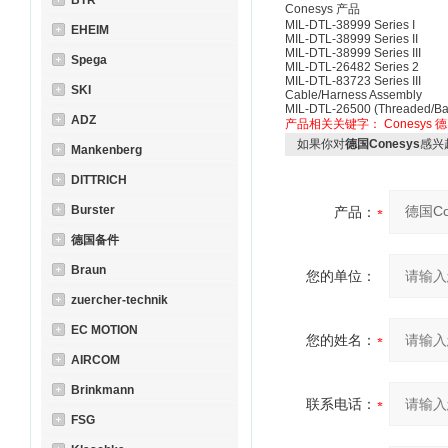
BTR
Conesys 产品
MIL-DTL-38999 Series I
EHEIM
MIL-DTL-38999 Series II
MIL-DTL-38999 Series III
Spega
MIL-DTL-26482 Series 2
MIL-DTL-83723 Series III
SKI
Cable/Harness Assembly
MIL-DTL-26500 (Threaded/Ba
ADZ
产品相关关键字：
Conesys
德
如果你对
德国Conesys
感兴
Mankenberg
DITTRICH
Burster
产品：
德国备件
Braun
您的单位：
zuercher-technik
EC MOTION
您的姓名：
AIRCOM
Brinkmann
联系电话：
FSG