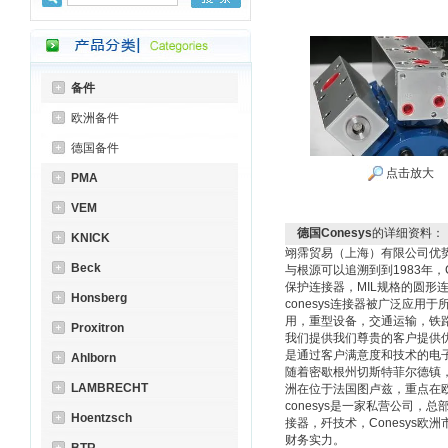
备件
欧洲备件
德国备件
点击放大
PMA
VEM
德国Conesys
的详细资料：
KNICK
翊霈贸易（上海）有限公司优势价
Beck
与根源可以追溯到到1983年，C
保护连接器，MIL规格的圆
Honsberg
conesys连接器被广泛应
用，重型设备，交通运输，铁
Proxitron
我们提供我们尊贵的客户提供
是通过客户满意度和技术的电
Ahlborn
随着密歇根州切斯特菲尔德镇，
LAMBRECHT
洲在位于法国图卢兹，重点在
conesys是一家私营公司
Hoentzsch
接器，歼技术，Conesys欧
财务实力。