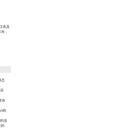
仪表及
咨询，
。
瞬态
。
洋应
使命
s欧
P的连
应的