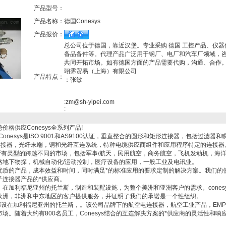
产品型号：
产品名称：
德国Conesys
产品报价：
总公司位于德国，靠近汉堡。专业采购 德国 工控产品、仪器
备品备件等。代理产品广泛用于钢厂、电厂和汽车厂领域，
共同开拓市场。如有德国方面的产品需要代购，沟通、合作
翊霈贸易（上海）有限公司
产品特点：
：张敏
:zm@sh-yipei.com
:
格供应Conesys全系列产品!
onesys是ISO 9001和AS9100认证，垂直整合的圆形和矩形连接器，包括过滤器和
形连接器，光纤末端，铜和光纤互连系统，特种电缆供应商组件和应用程序特定的连接器
用于所有类型的跨越不同的市场，包括军事/航天，民用航空，商务航空，飞机发动机，海
路地下物探，机械自动化/运动控制，医疗设备的应用，一般工业及电讯业。
优质的产品，成本效益和时间，同时满足*的标准应用的要求定制的解决方案。我们的
子连接器产品的*供应商。
在加利福尼亚州的托兰斯，制造和装配设施，为整个美洲和亚洲客户的需求。conesy
欧洲，非洲和中东地区的客户提供服务，并证明了我们的承诺是一个性组织。
，总部设在加利福尼亚州的托兰斯，。该公司品牌下的航空电连接器，航空工业产品，EM
洲市场。随着大约有800名员工，Conesys结合的互连解决方案的*供应商的灵活性和响