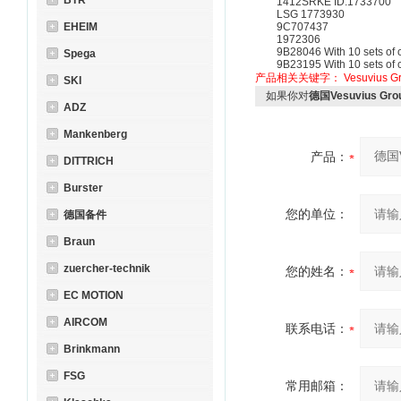
BTR
1412SRKE ID.1733700
LSG 1773930
EHEIM
9C707437
1972306
9B28046 With 10 sets of cy
Spega
9B23195 With 10 sets of cy
产品相关关键字：
Vesuvius G
SKI
如果你对
德国Vesuvius Gro
ADZ
Mankenberg
产品：
DITTRICH
Burster
您的单位：
德国备件
Braun
zuercher-technik
您的姓名：
EC MOTION
AIRCOM
联系电话：
Brinkmann
FSG
常用邮箱：