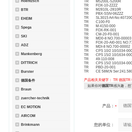
Hoentzsch
TR M5200L-5200R
TR FOX-10-ZZZZ
TR M2810L-2810R
BTR
TR PBX-SSIV-06ZZZ
TR SL3015 Art-No:40720
EHEIM
TR C100-F0
TR M-4150-000
Spega
TR FOX-RK-001
TR CM-20-F0-001
SKI
TR MD0-8 NO.700-00003
TR FOX-20-AI0-001 NO.7
ADZ
TR MDI-8 NO.700-00002
TR CPS 10/2 10/1034-000
Mankenberg
TR CPS 15/2 10/1634-000
TR 49-110-008
DITTRICH
TR CPS 15/2 10/1034-000
TR PBD-20-001
TR CE 58M;N Ser:241.58
Burster
产品相关关键字：
TR
德国TR
德国备件
如果你对
德国TR
感兴趣，想
Braun
zuercher-technik
产品：
EC MOTION
AIRCOM
您的单位：
Brinkmann