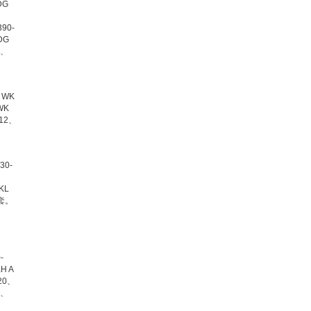
DG
90-
DG
1、
、WK
WK
-12、
30-
KL
紧套。
-
H A
120、
0、