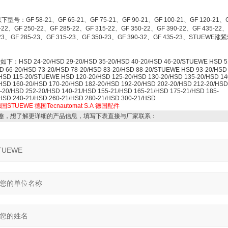
：GF 58-21、GF 65-21、GF 75-21、GF 90-21、GF 100-21、GF 120-21、
-22、GF 250-22、GF 285-22、GF 315-22、GF 350-22、GF 390-22、GF 435-22
-23、GF 285-23、GF 315-23、GF 350-23、GF 390-32、GF 435-23、STUEWE涨
D 24-20/HSD 29-20/HSD 35-20/HSD 40-20/HSD 46-20/STUEWE HSD 5
D 66-20/HSD 73-20/HSD 78-20/HSD 83-20/HSD 88-20/STUEWE HSD 93-20/HSD 
/HSD 115-20/STUEWE HSD 120-20/HSD 125-20/HSD 130-20/HSD 135-20/HSD 14
HSD 160-20/HSD 170-20/HSD 182-20/HSD 192-20/HSD 202-20/HSD 212-20/HSD
-20/HSD 252-20/HSD 140-21/HSD 155-21/HSD 165-21/HSD 175-21/HSD 185-
/HSD 240-21/HSD 260-21/HSD 280-21/HSD 300-21/HSD
国STUEWE
德国Tecnautomat
S.A
德国配件
趣，想了解更详细的产品信息，填写下表直接与厂家联系：