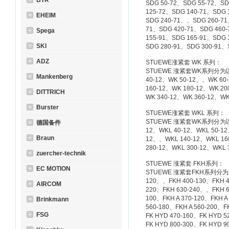
BTR
SDG 50-72、SDG 55-72、SD
125-72、SDG 140-71、SDG 
EHEIM
SDG 240-71、、SDG 260-71
71、SDG 420-71、SDG 460
Spega
155-91、SDG 165-91、SDG 
SKI
SDG 280-91、SDG 300-91
ADZ
STUEWE涨紧套 WK 系列：
STUEWE 涨紧套WK系列分为以下型
Mankenberg
40-12、WK 50-12、、WK 60
160-12、WK 180-12、WK 20
DITTRICH
WK 340-12、WK 360-12、
Burster
STUEWE涨紧套 WKL 系列：
STUEWE 涨紧套WK系列分为以下型号
德国备件
12、WKL 40-12、WKL 50-12
Braun
12、、WKL 140-12、WKL 16
280-12、WKL 300-12、WKL
zuercher-technik
STUEWE 涨紧套 FKH系列：
EC MOTION
STUEWE 涨紧套FKH系列分为以下型
120、、FKH 400-130、FKH 4
AIRCOM
220、FKH 630-240、、FKH 63
100、FKH A 370-120、FKH A 
Brinkmann
560-180、FKH A 560-200、F
FSG
FK HYD 470-160、FK HYD 5
FK HYD 800-300、FK HYD 