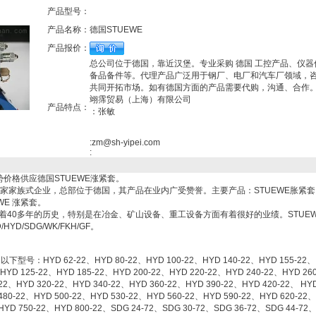
产品型号：
产品名称：
德国STUEWE
产品报价：
总公司位于德国，靠近汉堡。专业采购 德国 工控产品、仪器
备品备件等。代理产品广泛用于钢厂、电厂和汽车厂领域，
共同开拓市场。如有德国方面的产品需要代购，沟通、合作
翊霈贸易（上海）有限公司
产品特点：
：张敏
:zm@sh-yipei.com
:
价格供应德国STUEWE涨紧套。
，是一家家族式企业，总部位于德国，其产品在业内广受赞誉。主要产品：STUEWE胀紧
WE 涨紧套。
面有着40多年的历史，特别是在冶金、矿山设备、重工设备方面有着很好的业绩。STUE
D/SDG/WK/FKH/GF。
号：HYD 62-22、HYD 80-22、HYD 100-22、HYD 140-22、HYD 155-22、
、HYD 125-22、HYD 185-22、HYD 200-22、HYD 220-22、HYD 240-22、HYD 260
22、HYD 320-22、HYD 340-22、HYD 360-22、HYD 390-22、HYD 420-22、 HY
480-22、HYD 500-22、HYD 530-22、HYD 560-22、HYD 590-22、HYD 620-22、
HYD 750-22、HYD 800-22、SDG 24-72、SDG 30-72、SDG 36-72、SDG 44-72