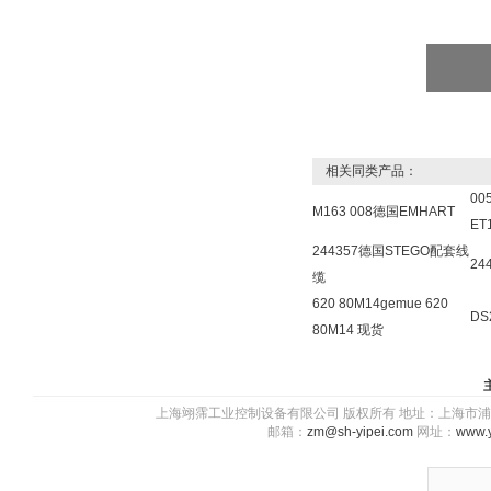
相关同类产品：
00
M163 008德国EMHART
ET
244357德国STEGO配套线
24
缆
620 80M14gemue 620
DS
80M14 现货
上海翊霈工业控制设备有限公司 版权所有 地址：上海市浦东新区川图
邮箱：
zm@sh-yipei.com
网址：
www.y