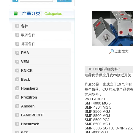
备件
欧洲备件
德国备件
点击放大
PMA
VEM
TELCO
的详细资料：
KNICK
翊霈优势供应丹麦co接近开关
Beck
丹麦co是一家成立于1975
Honsberg
每个角落。CO 的光电产品共
常用型号：
Proxitron
PA 11 A 303T
SMT 4000 MG 5
Ahlborn
SMR 4304 MG 5
SMP 8500 MGJ
LAMBRECHT
SMP 8500 MGJ
SMP 8500 PGJ
Hoentzsch
SMP 8500 MGJ
SMR 6306 SG T3, ID-NR.726
SMT4000MGJ