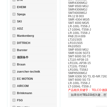
BTR
SMR4306MGJ
SMP 8500 MGJ
EHEIM
SMR4306MGJ
SMT4000MGJ
Spega
PA 12 B 003
SMR 4304 MG/5
SKI
SMT 4000 MG/5
LR-100L-TS58-J
ADZ
LT-100HL-TS58-J
LR-100L-TS58-J
Mankenberg
PAB 20 A 009
LT101SG5
DITTRICH
LR101SG5
PA10/503
SMP 8500 MGJ
Burster
SMR 6106 SGT3
SMT 6000 SG T3
德国备件
LT110-AP38-15
LR110L-AP38-15
Braun
LT110L-TS58J
LR100L-TS58J
zuercher-technik
SMP8500MGJ
SMR 6306 SG T3, ID-NR.726
EC MOTION
SMT 6000 SG T3
LR-100L-TS58-J
AIRCOM
LT-100HL-TS58-J
产品相关关键字：
TELCO
德国
Brinkmann
如果你对
TELCO
感兴趣，想
FSG