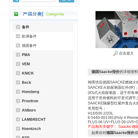
备件
欧洲备件
德国备件
点击放大
PMA
VEM
德国Saacke报价
的详细资料
KNICK
翊霈供应德国SAACKE燃烧火
Beck
SAACKE火焰探测器红外(IR)
Honsberg
(IO)式火焰探测器，适于所
适用于所有燃料的可变式调节,
Proxitron
SAACKE隔爆型红紫外复合
常用型号：
Ahlborn
H16/500.2/2DL
6-5440-001391(Poly-V-Rieme
LAMBRECHT
FLUS 06 UV+FLUS 09 UV5+
产品相关关键字：
Saacke
德国
Hoentzsch
如果你对
德国Saacke报价
感