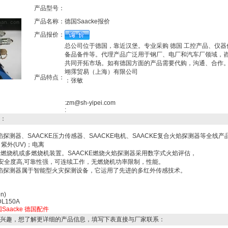
产品型号：
产品名称：
德国Saacke报价
产品报价：
总公司位于德国，靠近汉堡。专业采购 德国 工控产品、仪器
备品备件等。代理产品广泛用于钢厂、电厂和汽车厂领域，
共同开拓市场。如有德国方面的产品需要代购，沟通、合作
翊霈贸易（上海）有限公司
产品特点：
：张敏
:zm@sh-yipei.com
:
：
焰探测器、SAACKE压力传感器、SAACKE电机、SAACKE复合火焰探测器等全线产
；紫外(UV)；电离
有单燃烧机或多燃烧机装置。SAACKE燃烧火焰探测器采用数字式火焰评估，
安全度高,可靠性强，可连续工作，无燃烧机功率限制，性能。
火焰探测器属于智能型火灾探测设备，它运用了先进的多红外传感技术。
n)
DL150A
Saacke
德国配件
兴趣，想了解更详细的产品信息，填写下表直接与厂家联系：