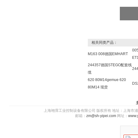
相关同类产品：
00
M163 008德国EMHART
ET
244357德国STEGO配套线
24
缆
620 80M14gemue 620
DS
80M14 现货
上海翊霈工业控制设备有限公司 版权所有 地址：上海市浦东新区川图
邮箱：
zm@sh-yipei.com
网址：
www.y