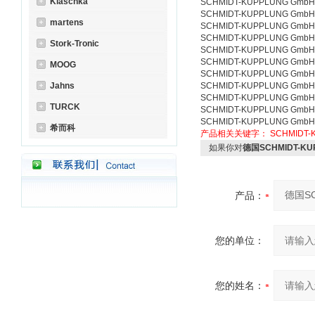
Klaschka
SCHMIDT-KUPPLUNG GmbH 
SCHMIDT-KUPPLUNG GmbH 
martens
SCHMIDT-KUPPLUNG GmbH
SCHMIDT-KUPPLUNG GmbH
Stork-Tronic
SCHMIDT-KUPPLUNG GmbH
SCHMIDT-KUPPLUNG GmbH 
MOOG
SCHMIDT-KUPPLUNG GmbH 
Jahns
SCHMIDT-KUPPLUNG GmbH 联轴
SCHMIDT-KUPPLUNG GmbH 
TURCK
SCHMIDT-KUPPLUNG GmbH 
SCHMIDT-KUPPLUNG GmbH
希而科
产品相关关键字：
SCHMIDT-
如果你对
德国SCHMIDT-KU
产品：
您的单位：
您的姓名：