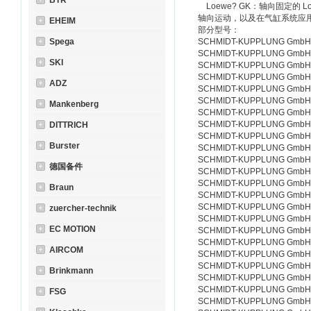
BTR
Loewe? GK：轴向固定的 
轴向运动，以及在气缸系统应
EHEIM
部分型号：
Spega
SCHMIDT-KUPPLUNG GmbH 
SCHMIDT-KUPPLUNG GmbH
SKI
SCHMIDT-KUPPLUNG GmbH
SCHMIDT-KUPPLUNG GmbH 
ADZ
SCHMIDT-KUPPLUNG GmbH 
SCHMIDT-KUPPLUNG GmbH 
Mankenberg
SCHMIDT-KUPPLUNG GmbH 
SCHMIDT-KUPPLUNG GmbH
DITTRICH
SCHMIDT-KUPPLUNG GmbH 
Burster
SCHMIDT-KUPPLUNG GmbH 
SCHMIDT-KUPPLUNG GmbH 
德国备件
SCHMIDT-KUPPLUNG GmbH 联轴
SCHMIDT-KUPPLUNG GmbH 
Braun
SCHMIDT-KUPPLUNG GmbH 
SCHMIDT-KUPPLUNG GmbH
zuercher-technik
SCHMIDT-KUPPLUNG GmbH
EC MOTION
SCHMIDT-KUPPLUNG GmbH
SCHMIDT-KUPPLUNG GmbH
AIRCOM
SCHMIDT-KUPPLUNG GmbH
SCHMIDT-KUPPLUNG GmbH 
Brinkmann
SCHMIDT-KUPPLUNG GmbH 
SCHMIDT-KUPPLUNG GmbH 
FSG
SCHMIDT-KUPPLUNG GmbH 