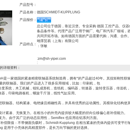
产品型号：
产品名称：
德国SCHMIDT-KUPPLUNG
产品报价：
总公司位于德国，靠近汉堡。专业采购 德国 工控产品、仪器
备品备件等。代理产品广泛用于钢厂、电厂和汽车厂领域，
共同开拓市场。如有德国方面的产品需要代购，沟通、合作
翊霈贸易（上海）有限公司
产品特点：
：张敏
:zm@sh-yipei.com
:
的详细资料：
G GmbH是一家德国的紧凑精密联轴器系统制造商，拥有*的产品超过40年。其扭矩刚性联
质量的联轴器。我们的产品进入了很多应用领域，比如：印刷机，包
分度系统，木工机械，锟轧成形机，造纸机，编码器，转速器，旋转变压器，传送机
放器，印刷电路板机，螺旋千斤顶，线性气缸应用。
码器的理想联轴器。结构紧凑、电绝缘且精确性高，并具有优秀的运动属性。其模块化结构使
。
轴器，设计紧凑、无恢复力。在相当小的外壳内提供较大幅度的径向位移偏心差补偿能力。
生恢复力。由于其广泛的动态应用性，Semiflex 也应用在铝系列方面。
标准平行补偿限值：不带侧面负载时，Schmidt-Kupplung 在相当紧凑的壳体内提供可变平行
pplung 是用于小壳体的高精度部件，是长万向节轴的更好选择。