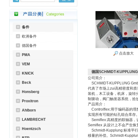
备件
欧洲备件
德国备件
点击放大
PMA
VEM
德国SCHMIDT-KUPPLUNG
KNICK
公司简介：
Beck
SCHMIDT-KUPPLUN
代表了市场上zui高精密度和
Honsberg
装机，木工设备，机床，旋转
制驱动，阀门触发器系统，拾
Proxitron
产品简介：
Controlflex:用于编
Ahlborn
实现所有可能的钻孔组合库存
LAMBRECHT
Semiflex:高精度的联
Semiflex 从设计上不会产
Hoentzsch
Schmidt-Kupplung:
移量的补偿。Schmidt-Ku