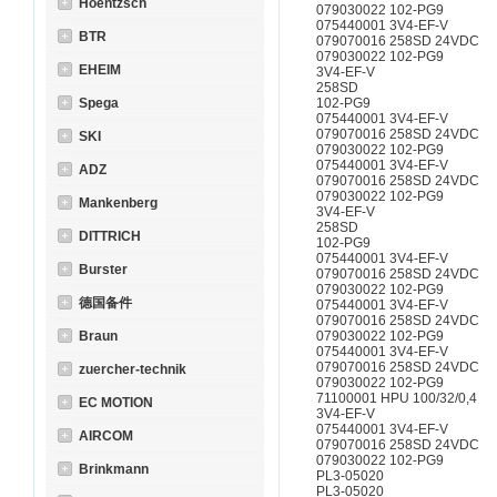
Hoentzsch
079030022 102-PG9
075440001 3V4-EF-V
BTR
079070016 258SD 24VDC
079030022 102-PG9
EHEIM
3V4-EF-V
258SD
Spega
102-PG9
075440001 3V4-EF-V
079070016 258SD 24VDC
SKI
079030022 102-PG9
075440001 3V4-EF-V
ADZ
079070016 258SD 24VDC
079030022 102-PG9
Mankenberg
3V4-EF-V
258SD
DITTRICH
102-PG9
075440001 3V4-EF-V
Burster
079070016 258SD 24VDC
079030022 102-PG9
德国备件
075440001 3V4-EF-V
079070016 258SD 24VDC
Braun
079030022 102-PG9
075440001 3V4-EF-V
079070016 258SD 24VDC
zuercher-technik
079030022 102-PG9
71100001 HPU 100/32/0,4
EC MOTION
3V4-EF-V
075440001 3V4-EF-V
AIRCOM
079070016 258SD 24VDC
079030022 102-PG9
Brinkmann
PL3-05020
PL3-05020