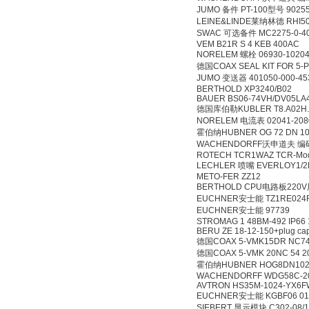
JUMO 备件 PT-100型号 90
LEINE&LINDE莱纳林德 RH
SWAC 可选备件 MC2275
VEM B21R S 4 KEB 4
NORELEM 螺栓 06930
德国COAX SEAL KIT FO
JUMO 变送器 401050-000-
BERTHOLD XP3240/
BAUER BS06-74VH/DV0
德国库伯勒KUBLER T8.A0
NORELEM 电流表 0204
霍伯纳HUBNER OG 72 D
WACHENDORFF沃申道夫 编码
ROTECH TCR1WAZ TCR-
LECHLER 喷嘴 EVERLO
METO-FER ZZ12
BERTHOLD CPU电路板22
EUCHNER安士能 TZ1RE0
EUCHNER安士能 977
STROMAG 1 48BM-492 I
BERU ZE 18-12-150+p
德国COAX 5-VMK15DR N
德国COAX 5-VMK 20NC 5
霍伯纳HUBNER HOG8DN10
WACHENDORFF WDG58C-
AVTRON HS35M-1024-Y
EUCHNER安士能 KGBF0
SIEBERT 显示模块 C302