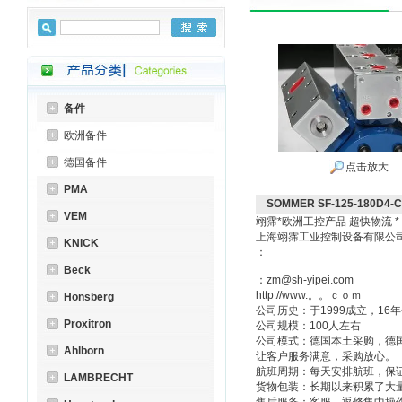
备件
欧洲备件
德国备件
点击放大
PMA
SOMMER SF-125-180D4-
VEM
翊霈*欧洲工控产品 超快物流 
上海翊霈工业控制设备有限
KNICK
：
Beck
：zm@sh-yipei.com
http://www.。。ｃｏｍ
Honsberg
公司历史：于1999成立，1
Proxitron
公司规模：100人左右
公司模式：德国本土采购，德
Ahlborn
让客户服务满意，采购放心。
航班周期：每天安排航班，保
LAMBRECHT
货物包装：长期以来积累了大