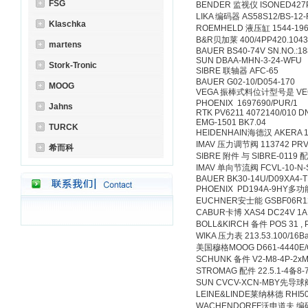
FSG
BENDER 监视仪 ISONE
LIKA 编码器 AS58S12/B
Klaschka
ROEMHELD 液压缸 154
B&R贝加莱 400/4PP420
martens
BAUER BS40-74V SN.N
SUN DBAA-MHN-3-2
Stork-Tronic
SIBRE 联轴器 AFC-6
BAUER G02-10/D054
MOOG
VEGA 振棒式料位计型号是 V
PHOENIX 1697690/P
Jahns
RTK PV6211 4072140/
EMG-1501 BK7.04
TURCK
HEIDENHAIN海德汉 AKERA
IMAV 压力调节阀 113742 
希而科
SIBRE 附件 与 SIBRE
IMAV 单向节流阀 FCVL-1
BAUER BK30-14U/D09X
PHOENIX PD194A-
EUCHNER安士能 GSBF06
CABUR卡博 XAS4 DC2
BOLL&KIRCH 备件 POS 31 
WIKA 压力表 213.53.10
美国穆格MOOG D661-444
SCHUNK 备件 V2-M8-4P-
STROMAG 配件 22.5.1
SUN CVCV-XCN-M
LEINE&LINDE莱纳林德 RHI5
WACHENDORFF沃申道夫 编码