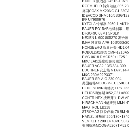
BINDER 振动器 24516-
ROEMHELD 转角油缸 8
德国COAX MK20NC G1 2
IDEACOD SHM510/5SSG
IPF UY980976
KYTOLA 传感器 2950-1
BAUER EO15AB电机刹车
DI-SORIC 08M1.5PS
NEXEN L-600 80527
IMAV 过渡块 APR-10S/
HONSBERG 流量开关 HD
KOBOLD酷波德 OMP-12
EMG-0618 DMCR59+LE
M&C LAIS湿度报警传
BAUER AG32-13/D2A
EUCHNER安士能 N1AR
M&C 230V.02P3371
BAUER SR-A-G-230-
美国穆格MOOG M-CCE
HEIDENHAIN海德汉 ERN 1
HELIOS海洛斯 0/52,G2,
CONTRINEX 接近开关 DW
HIRSCHMANN赫斯曼 MM
MAGTROL LB218
STROMAG 限位凸轮 76 BM-
HAINZL 液压缸 250/180×
VEM K11R 200 L4 40PC
美国穆格MOOG A5207TM5