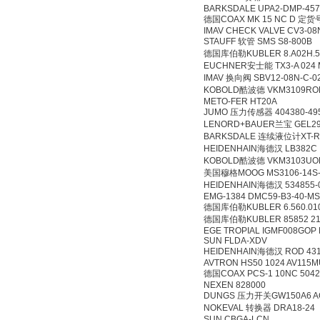
BARKSDALE UPA2-DMP-4
德国COAX MK 15 NC D
IMAV CHECK VALVE CV
STAUFF 软管 SMS S8-
德国库伯勒KUBLER 8.A02H
EUCHNER安士能 TX3-A
IMAV 换向阀 SBV12-08N
KOBOLD酷波德 VKM31
METO-FER HT20A
JUMO 压力传感器 404380-
LENORD+BAUER兰宝 GE
BARKSDALE 连续液位计XT-
HEIDENHAIN海德汉 LB382
KOBOLD酷波德 VKM31
美国穆格MOOG MS3106
HEIDENHAIN海德汉 53
EMG-1384 DMC59-B3-4
德国库伯勒KUBLER 6.560
德国库伯勒KUBLER 8585
EGE TROPIAL IGMF00
SUN FLDA-XDV
HEIDENHAIN海德汉 ROD 
AVTRON HS50 1024 AV
德国COAX PCS-1 10NC
NEXEN 828000
DUNGS 压力开关GW150A6
NOKEVAL 转换器 DRA
SUN CBGA-LCN