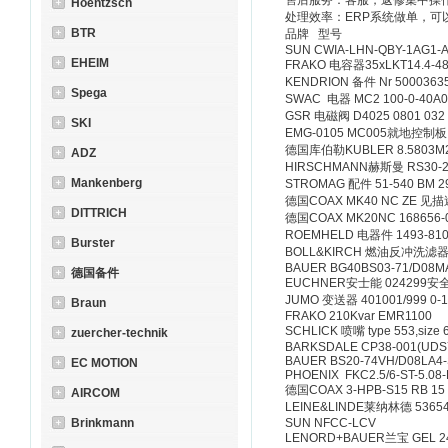
售后服务：客服，返修集中操
Hoentzsch
处理效率：ERP系统做单，可
BTR
品牌 型号
SUN CWIA-LHN-QBY-
EHEIM
FRAKO 电容器35xLKT14
KENDRION 备件 Nr 5000
Spega
SWAC 电器 MC2 100-
GSR 电磁阀 D4025 0801
SKI
EMG-0105 MC005
德国库伯勒KUBLER 8.5803
ADZ
HIRSCHMANN赫斯曼 RS3
Mankenberg
STROMAG 配件 51-540 B
德国COAX MK40 NC 
DITTRICH
德国COAX MK20NC 16
ROEMHELD 电器件 149
Burster
BOLL&KIRCH 燃油反冲洗
BAUER BG40BS03-71/
德国备件
EUCHNER安士能 024
JUMO 变送器 401001/999
Braun
FRAKO 210Kvar EMR
SCHLICK 喷嘴 type 553,s
zuercher-technik
BARKSDALE CP38-001(U
BAUER BS20-74VH/D08
EC MOTION
PHOENIX FKC2.5/6-ST-
德国COAX 3-HPB-S15 R
AIRCOM
LEINE&LINDE莱纳林德 53
Brinkmann
SUN NFCC-LCV
LENORD+BAUER兰宝 GE