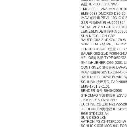
英国HEPCO LJ25EN
EMG-0393 EVK2-357
EMG-0088 DMCR30-D
IMAV 减压阀 PRV1-10N
GSR 气动换向阀 AU59578
SCHAEVITZ M12-10 02
LEINE&LINDE莱纳林德 06
SUN NFCC-LCN-GB
BAUER G02-21/DK74-1
NORELEM 卡销 M6，D=1
LENORD+BAUER兰宝 GE
BAUER G02-21/DPK984-
HELIOS海洛斯 TYPE:0/52/
霍伯纳HUBNER OG9 D301
CONTRINEX 限位开关 DW-
IMAV 电磁阀 SBV11-12N
BAUER Z008B4/SP BR
SCHUNK 接近开关 EAPIN
EMG-1761 BK1.01
BENDER 备件 B94042
STROMAG 半波整流器 EGV 
LIKA I58-Y-600ZNF2
EUCHNER安士能 NZ1VZ
HEIDENHAIN海德汉 ID:34
EGE STK412S-A4
SUN CBGG LKN
AVTRON PGM3-4T3R
SCHLICK 喷嘴 MOD.941 