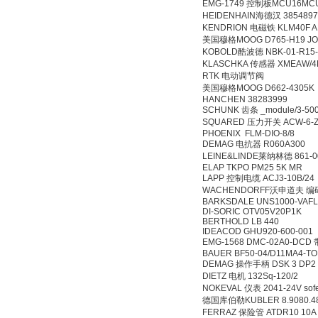
EMG-1749 控制板MCU1
HEIDENHAIN海德汉 385
KENDRION 电磁铁 KLM
美国穆格MOOG D765-H1
KOBOLD酷波德 NBK-01
KLASCHKA 传感器 XMEAW
RTK 电动调节阀
美国穆格MOOG D662-4
HANCHEN 3828399
SCHUNK 齿条 _module/3
SQUARED 压力开关 ACW-6
PHOENIX FLM-DIO-8
DEMAG 电抗器 R060A
LEINE&LINDE莱纳林德 86
ELAP TKPO PM25 5K
LAPP 控制电缆 ACJ3-1
WACHENDORFF沃申道夫 编码
BARKSDALE UNS1000-V
DI-SORIC OTV05V20
BERTHOLD LB 440
IDEACOD GHU920-60
EMG-1568 DMC-02A
BAUER BF50-04/D11M
DEMAG 操作手柄 DSK 
DIETZ 电机 132Sq-12
NOKEVAL 仪表 2041-24V
德国库伯勒KUBLER 8.908
FERRAZ 保险管 ATDR10