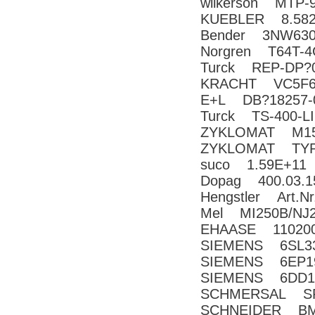
wilkerson MTP-
KUEBLER 8.5823
Bender 3NW630
Norgren T64T-
Turck REP-DP?0
KRACHT VC5F
E+L DB?18257-
Turck TS-400-L
ZYKLOMAT M150
ZYKLOMAT TYP
suco 1.59E+11
Dopag 400.03.1
Hengstler Art.N
Mel MI250B/NJ
EHAASE 110200
SIEMENS 6SL33
SIEMENS 6EP19
SIEMENS 6DD1
SCHMERSAL SRB
SCHNEIDER BM