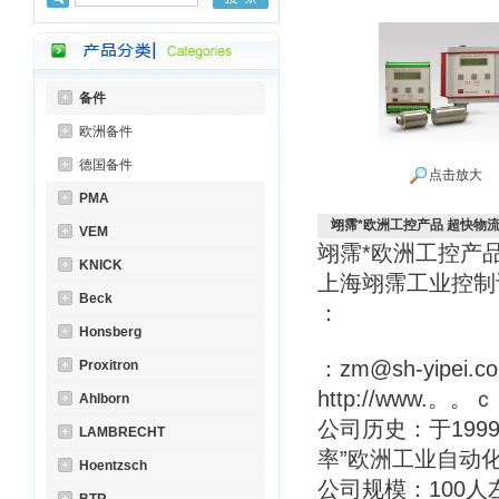
备件
欧洲备件
德国备件
点击放大
PMA
翊霈*欧洲工控产品 超快物流 *p
VEM
翊霈*欧洲工控产
KNICK
上海翊霈工业控
Beck
：
Honsberg
：zm@sh-yipei.c
Proxitron
http://www.。。
Ahlborn
公司历史：于199
LAMBRECHT
率”欧洲工业自动
Hoentzsch
公司规模：100人