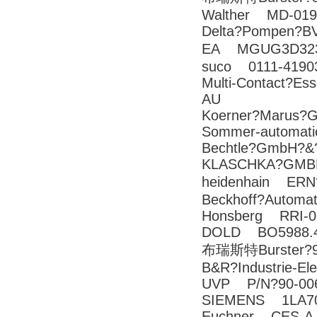
Walther MD-019
Delta?Pompen?
EA MGUG3D323
suco 0111-41903
Multi-Contact?E
AU
Koerner?Marus?
Sommer-automa
Bechtle?GmbH?&
KLASCHKA?GMBH
heidenhain ER
Beckhoff?Autom
Honsberg RRI-0
DOLD BO5988.47
布瑞斯特Burster
B&R?Industrie-E
UVP P/N?90-00
SIEMENS 1LA70
Euchner CES-A