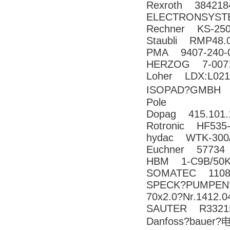
Rexroth 384218
ELECTRONSYS
Rechner KS-25
Staubli RMP48.0
PMA 9407-240-
HERZOG 7-0071
Loher LDX:L021
ISOPAD?GMBH T
Pole
Dopag 415.101.
Rotronic HF53
hydac WTK-300
Euchner 57734
HBM 1-C9B/50
SOMATEC 110
SPECK?PUMPEN
70x2.0?Nr.1412.0
SAUTER R3321R
Danfoss?bauer?