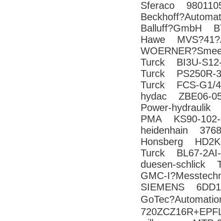
Sferaco 980110
Beckhoff?Autom
Balluff?GmbH B
Hawe MVS?41?
WOERNER?Smeer
Turck BI3U-S12
Turck PS250R-3
Turck FCS-G1/4
hydac ZBE06-0
Power-hydraulik
PMA KS90-102-
heidenhain 3768
Honsberg HD2K
Turck BL67-2AI-
duesen-schlick 
GMC-I?Messtec
SIEMENS 6DD1
GoTec?Automati
720ZCZ16R+EPF