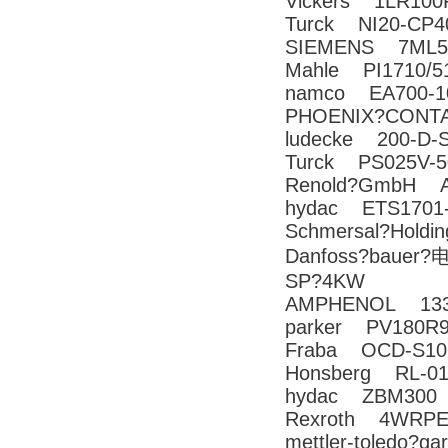
Vickers 1LR100
Turck NI20-CP4
SIEMENS 7ML50
Mahle PI1710/5
namco EA700-1
PHOENIX?CONT
ludecke 200-D-
Turck PS025V-5
Renold?GmbH A
hydac ETS1701-
Schmersal?Hold
Danfoss?bauer?
SP?4KW
AMPHENOL 1332
parker PV180R
Fraba OCD-S10
Honsberg RL-0
hydac ZBM300
Rexroth 4WRPEH
mettler-toledo