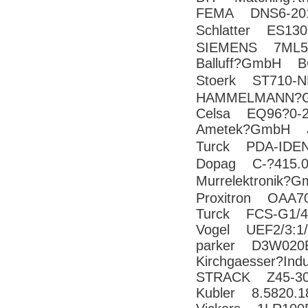
FEMA DNS6-20
Schlatter ES13
SIEMENS 7ML52
Balluff?GmbH 
Stoerk ST710-
HAMMELMANN?G
Celsa EQ96?0-2
Ametek?GmbH J
Turck PDA-IDEN
Dopag C-?415.0
Murrelektronik
Proxitron OAA7
Turck FCS-G1/4
Vogel UEF2/3:1
parker D3W020
Kirchgaesser?In
STRACK Z45-30
Kubler 8.5820.1