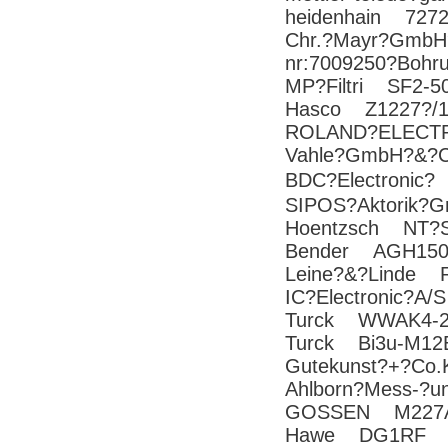
heidenhain 7272
Chr.?Mayr?GmbH
nr:7009250?Bohr
MP?Filtri SF2-5
Hasco Z1227?/1
ROLAND?ELECT
Vahle?GmbH?&?
BDC?Electronic
SIPOS?Aktorik
Hoentzsch NT?S
Bender AGH15
Leine?&?Linde R
IC?Electronic?
Turck WWAK4-2-
Turck Bi3u-M12
Gutekunst?+?Co
Ahlborn?Mess-?
GOSSEN M227A
Hawe DG1RF