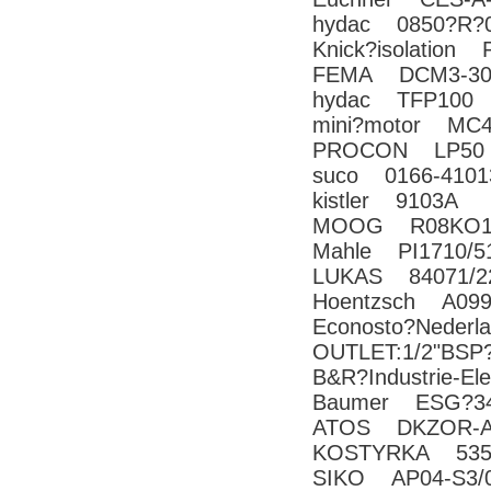
hydac 0850?R?
Knick?isolation
FEMA DCM3-30
hydac TFP100
mini?motor MC4
PROCON LP50
suco 0166-4101
kistler 9103A
MOOG R08KO1F
Mahle PI1710/5
LUKAS 84071/2
Hoentzsch A099
Econosto?Nederl
OUTLET:1/2"BSP
B&R?Industrie-
Baumer ESG?34C
ATOS DKZOR-A-
KOSTYRKA 5350
SIKO AP04-S3/0