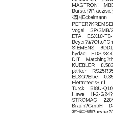
MAGTRON MBE
Burster?Praezi
德国Eckelmann E
PETER?KREMSER
Vogel SP/SMB/2
ETA ESX10-TB-
Beyer?&?Otto?
SIEMENS 6DD1
hydac EDS?3446
DIT Matching?th
KUEBLER 8.5820
parker RS25R3
ELSO?Elbe 0.35
Elettrotec?S.r.l
Turck BI8U-Q10
Hawe H-2-G24?
STROMAG 228V0
Braun?GmbH D4
布瑞斯特Burster?