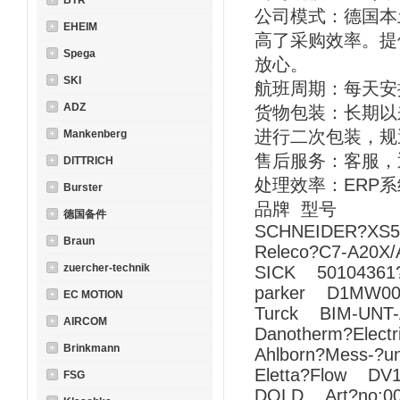
BTR
公司模式：德国本
EHEIM
高了采购效率。提
Spega
放心。
SKI
航班周期：每天安
ADZ
货物包装：长期以
进行二次包装，规
Mankenberg
售后服务：客服，
DITTRICH
处理效率：ERP
Burster
品牌 型号
德国备件
SCHNEIDER?XS
Braun
Releco?C7-A20
zuercher-technik
SICK 50104361
parker D1MW0
EC MOTION
Turck BIM-UNT-
AIRCOM
Danotherm?Elect
Brinkmann
Ahlborn?Mess-?
Eletta?Flow DV1
FSG
DOLD Art?no:00