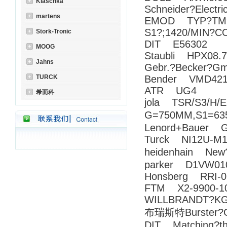
Klaschka
Schneider?Elec
martens
EMOD TYP?TM90
S1?;1420/MIN?CO
Stork-Tronic
DIT E56302
MOOG
Staubli HPX08.7
Jahns
Gebr.?Becker?G
TURCK
Bender VMD421
ATR UG4
希而科
jola TSR/S3/H/E
G=750MM,S1=635
Lenord+Bauer G
Turck NI12U-M1
heidenhain New?
parker D1VW01
Honsberg RRI-
FTM X2-9900-1
WILLBRANDT?KG 
布瑞斯特Burster?
DIT Matching?th