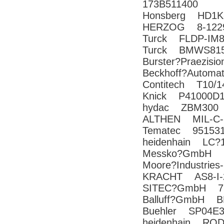
173B511400
Honsberg HD1K
HERZOG 8-1229
Turck FLDP-IM8
Turck BMWS8151
Burster?Praezi
Beckhoff?Autom
Contitech T10/1
Knick P41000D
hydac ZBM300
ALTHEN MIL-C-
Tematec 951531
heidenhain LC?1
Messko?GmbH M
Moore?Industrie
KRACHT AS8-I-
SITEC?GmbH 719
Balluff?GmbH 
Buehler SP04E
heidenhain ROD