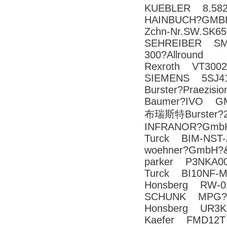
KUEBLER 8.5820
HAINBUCH?GMBH
Zchn-Nr.SW.SK6
SEHREIBER SM21
300?Allround
Rexroth VT3002
SIEMENS 5SJ41
Burster?Praezi
Baumer?IVO GM
布瑞斯特Burster?
INFRANOR?Gmb
Turck BIM-NST-
woehner?GmbH?&
parker P3NKA
Turck BI10NF-M
Honsberg RW-0
SCHUNK MPG?2
Honsberg UR3K
Kaefer FMD12T