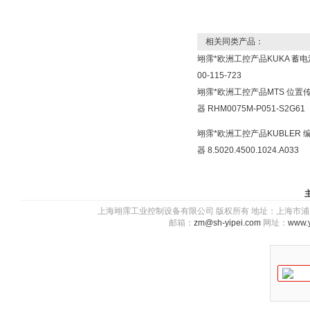
相关同类产品：
翊霈*欧洲工控产品KUKA 蓄电
00-115-723
翊霈*欧洲工控产品MTS 位置
器 RHM0075M-P051-S2G61
翊霈*欧洲工控产品KUBLER 
器 8.5020.4500.1024.A033
上海翊霈工业控制设备有限公司 版权所有 地址：上海市浦东新区川图
邮箱：
zm@sh-yipei.com
网址：
www.y