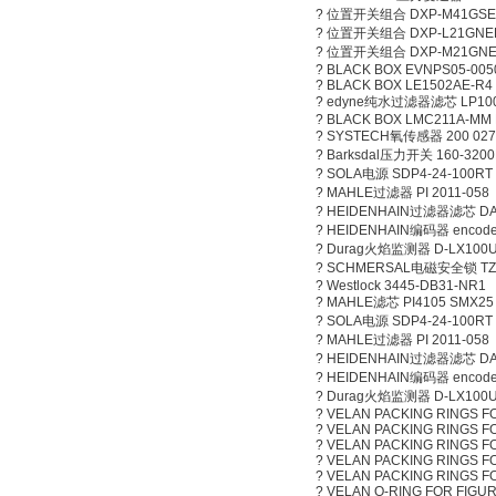
? 位置开关组合 DXP-M41GSE
? 位置开关组合 DXP-L21GNE
? 位置开关组合 DXP-M21GN
? BLACK BOX EVNPS05-005
? BLACK BOX LE1502AE-R4
? edyne纯水过滤器滤芯 LP100
? BLACK BOX LMC211A-MM 
? SYSTECH氧传感器 200 027
? Barksdal压力开关 160-3200
? SOLA电源 SDP4-24-100RT
? MAHLE过滤器 PI 2011-058
? HEIDENHAIN过滤器滤芯 DA30
? HEIDENHAIN编码器 encoderR
? Durag火焰监测器 D-LX100U
? SCHMERSAL电磁安全锁 TZF
? Westlock 3445-DB31-NR1
? MAHLE滤芯 PI4105 SMX25
? SOLA电源 SDP4-24-100RT
? MAHLE过滤器 PI 2011-058
? HEIDENHAIN过滤器滤芯 DA30
? HEIDENHAIN编码器 encoderR
? Durag火焰监测器 D-LX100U
? VELAN PACKING RINGS FO
? VELAN PACKING RINGS FO
? VELAN PACKING RINGS FO
? VELAN PACKING RINGS FO
? VELAN PACKING RINGS FO
? VELAN O-RING FOR FIGUR