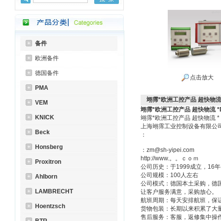
备件
欧洲备件
德国备件
点击放大
PMA
翊霈*欧洲工控产品 超快物流 *D
VEM
翊霈*欧洲工控产品 超快物流 *Do
KNICK
翊霈*欧洲工控产品 超快物流 
上海翊霈工业控制设备有限
Beck
：
Honsberg
：zm@sh-yipei.com
http://www.。。ｃｏｍ
Proxitron
公司历史：于1999成立，1
公司规模：100人左右
Ahlborn
公司模式：德国本土采购，德
LAMBRECHT
让客户服务满意，采购放心。
航班周期：每天安排航班，保
Hoentzsch
货物包装：长期以来积累了大
售后服务：客服，返修集中操