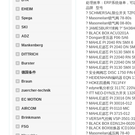
BTR
处理效率：ERP系统做单，可
品牌 型号
EHEIM
? SCHMERSAL限位开关 TZFC
Spega
? Masoneilan锁气阀 78-80s
? Masoneilan锁气阀 08-80s
SKI
? JAMESBURY球阀 ?” 5H36
? BLACK BOX ACU3201A
ADZ
? Dongan变压器 F06-SA6
? MAHLE PI 2040 RN SMX 6
Mankenberg
? MAHLE滤芯 PI 2040 DN SM
? MAHLE滤芯 PI 5130 SMX 6
DITTRICH
? MAHLE滤芯 PI 22040 RN S
? MAHLE滤芯 PI 22040 DN S
Burster
? MAHLE滤芯 PI 3130 SMX 1
德国备件
? 安全阀阀芯 DISC 1750 P/N 
? HEIDENHAIN编码器 EQN 132
Braun
? HOKE四通阀 7911F4Y
? edyne氧分析仪 311TC 220V
zuercher-technik
? ITT NEO-DYN压力开关 132
? MAHLE滤芯 PI 23016 DN 
EC MOTION
? MAHLE滤芯 PI 30016-012
AIRCOM
? MAHLE滤芯 PI 0110 MIC
? MAHLE滤芯 PI 3715-012
Brinkmann
? VERSA气控阀 VSP-3501-3
? BLACK BOX EDN12H-0020
FSG
? BLACK BOX转换器 ICD100
? Masoneilan减压阀 78-40