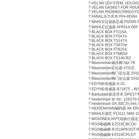
? VELAN 1EA STEM, 1EA DIS
? VELAN GASKET FOR FIGUR
? VELAN PADKING RINGS FO
? FANAL压力开关 FF4-8DAH
? MAHLE过滤器总成 PI2005-
? MAHLE过滤器 AF6014-005
? BLACK BOX FT115A
? BLACK BOX FT047A
? BLACK BOX TS147A
? BLACK BOX TS870A
? BLACK BOX FT825A
? BLACK BOX FTM650
? BLACK BOX TS140-R2
? Masoneilan减压阀 Apr-78
? Masoneilan定位器 4701E
? Masoneilan阀门定位器 SVI2
? Masoneilan阀门定位器 SVI2
? EDYNE传感器 A-2C
? EDYNE传感器 B71875－INS
? Barksdale差压开关 DPD1T-
? heidenhain Id.-Nr.: 226270-
? heidenhain DA 300 25 mm, I
? HEIDENHAIN编码器 AK ERA 18
? MAHLE滤芯 P13111 SMX 1
? MASONEILAN气动执行器定
? RGS电磁阀 E2518CBCOU
? RGS电磁阀 R2518PKSOT 
? RGS电磁阀 E2518CPCOT