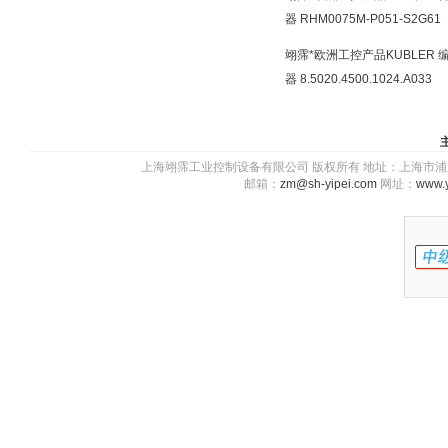
器 RHM0075M-P051-S2G61
翊霈*欧洲工控产品KUBLER 
器 8.5020.4500.1024.A033
上海翊霈工业控制设备有限公司 版权所有 地址：上海市浦东新区川图
邮箱：
zm@sh-yipei.com
网址：
www.y