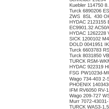
Kuebler 114750 8
Turck 6890206 ES
ZWS 8SL 430 O
HYDAC 2123155 B
EC9901.32 AC50/
HYDAC 1262228 V
SICK 1200102 M
DOLD 0041951 IK
Turck 6603783 R
Turck 8031850 V
TURCK RSM-WKM
HYDAC 922319 HL
FSG PW1023d-
Wago 734-403 2-
PHOENIX 140343
IFM RV6050 RV-1
Wago 209-727 WS
Murr 7072-43031
TURCK WAS3-1,5