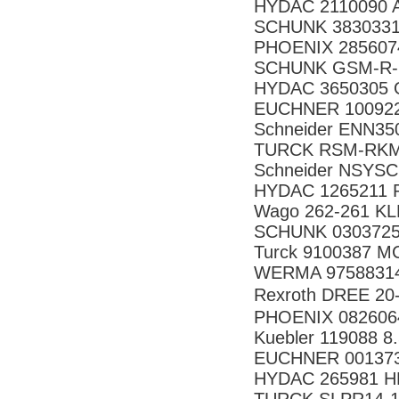
HYDAC 2110090 A
SCHUNK 3830331
PHOENIX 285607
SCHUNK GSM-R-
HYDAC 3650305 
EUCHNER 10092
Schneider ENN35
TURCK RSM-RKM
Schneider NSYSC
HYDAC 1265211 R
Wago 262-261 K
SCHUNK 0303725 
Turck 9100387 M
WERMA 97588314 
Rexroth DREE 
PHOENIX 082606
Kuebler 119088 8
EUCHNER 001373
HYDAC 265981 H