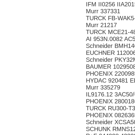
IFM II0256 IIA20
Murr 337331
TURCK FB-WAK5-
Murr 21217
TURCK MCE21-48
AI 953N.0082 AC
Schneider BMH1
EUCHNER 11200
Schneider PKY32
BAUMER 1029508
PHOENIX 220098
HYDAC 920481 E
Murr 335279
IL9176.12 3AC50
PHOENIX 280018
TURCK RU300-T3
PHOENIX 082636
Schneider XCSA
SCHUNK RMNS12