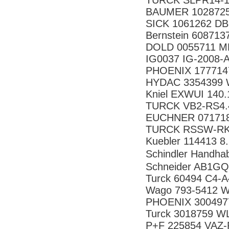
TURCK SLPR14-1
BAUMER 1028725
SICK 1061262 D
Bernstein 60871
DOLD 0055711 M
IG0037 IG-2008-
PHOENIX 177714
HYDAC 3354399
Kniel EXWUI 140.1
TURCK VB2-RS4.4
EUCHNER 07171
TURCK RSSW-RK
Kuebler 114413 8
Schindler Handh
Schneider AB1GQ
Turck 60494 C4-
Wago 793-5412 
PHOENIX 300497
Turck 3018759 W
P+F 225854 VAZ-