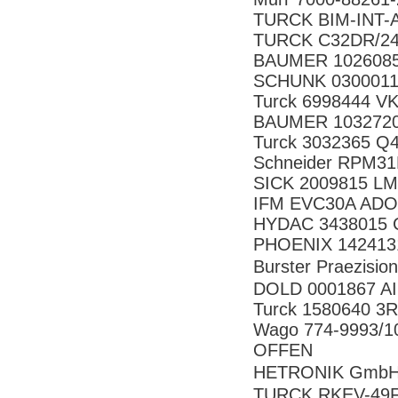
TURCK BIM-INT-
TURCK C32DR/24
BAUMER 10260852
SCHUNK 0300011
Turck 6998444 V
BAUMER 10327207
Turck 3032365 
Schneider RPM3
SICK 2009815 LM
IFM EVC30A ADO
HYDAC 3438015 CX
PHOENIX 142413
Burster Praezi
DOLD 0001867 AI
Turck 1580640 3
Wago 774-9993/
OFFEN
HETRONIK GmbH 
TURCK RKEV-49F