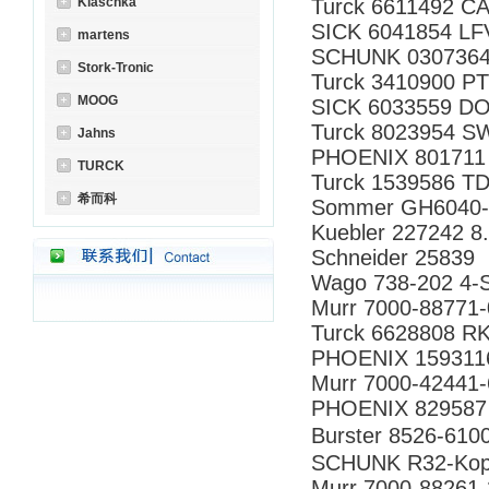
Klaschka
Turck 6611492 C
SICK 6041854 L
martens
SCHUNK 0307364
Stork-Tronic
Turck 3410900 P
MOOG
SICK 6033559 D
Turck 8023954 S
Jahns
PHOENIX 801711
TURCK
Turck 1539586 TD
希而科
Sommer GH6040
Kuebler 227242 8
Schneider 25839
Wago 738-202 4-
Murr 7000-88771
Turck 6628808 R
PHOENIX 159311
Murr 7000-42441
PHOENIX 829587
Burster 8526-
SCHUNK R32-Kop
Murr 7000-88261