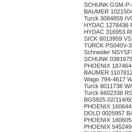
SCHUNK GSM-P-5
BAUMER 1021504
Turck 3084859 
HYDAC 1278436 F
HYDAC 316953 RF
SICK 6013959 V
TURCK PS040V-3
Schneider NSYSF
SCHUNK 0381675
PHOENIX 187464
BAUMER 11078128
Wago 794-4617 W
Turck 8011738 W
Turck 6602338 
BG5925.02/114/6
PHOENIX 160644
DOLD 0025957 BA
PHOENIX 180605
PHOENIX 545249