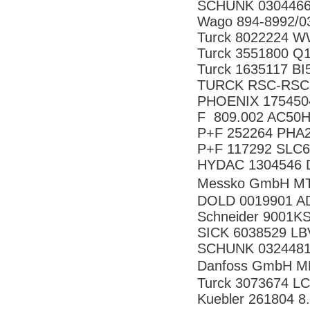
SCHUNK 0304466
Wago 894-8992/0
Turck 8022224 
Turck 3551800 
Turck 1635117 B
TURCK RSC-RSC-
PHOENIX 175450
F 809.002 AC50
P+F 252264 PHA
P+F 117292 SLC6
HYDAC 1304546 D
Messko GmbH M
DOLD 0019901 AD
Schneider 9001K
SICK 6038529 
SCHUNK 0324481
Danfoss GmbH 
Turck 3073674 L
Kuebler 261804 8