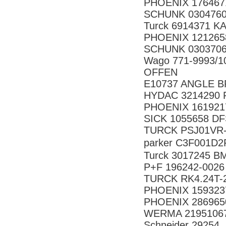
PHOENIX 176467
SCHUNK 0304760
Turck 6914371 K
PHOENIX 121265
SCHUNK 030370
Wago 771-9993/
OFFEN
E10737 ANGLE B
HYDAC 3214290 F
PHOENIX 161921
SICK 1055658 
TURCK PSJ01VR-
parker C3F001
Turck 3017245 B
P+F 196242-0026
TURCK RK4.24T-
PHOENIX 159323
PHOENIX 286965
WERMA 21951067
Schneider 29254