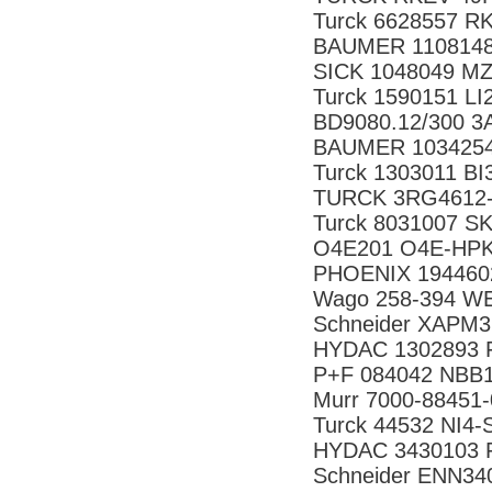
Turck 6628557 R
BAUMER 1108148
SICK 1048049 
Turck 1590151 L
BD9080.12/300 
BAUMER 10342545
Turck 1303011 B
TURCK 3RG4612-
Turck 8031007 S
O4E201 O4E-HPK
PHOENIX 194460
Wago 258-394 
Schneider XAPM
HYDAC 1302893 F
P+F 084042 NBB
Murr 7000-88451
Turck 44532 NI4
HYDAC 3430103 F
Schneider ENN34