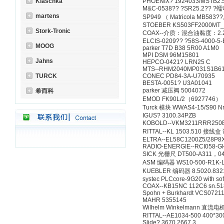
Klaschka
PHOENIX? 1924033/MSTB2.
M&C-0538?? ?SR25.2?? ?
martens
SP949 （ Matricola MB583??,S
STOEBER KS503FF2000MT_
Stork-Tronic
COAX--介质：混合油黏度：2.2c
ELCIS-0209?? ?58S-4000-5-
MOOG
parker T7D B38 5R00 A1M0
MPI DSM 96M15801
Jahns
HEPCO-0421? LRN25 C
MTS--RHM2040MP031S1B6
TURCK
CONEC PD84-3A-U70935
BESTA-0051? U3A01041
parker 减压阀 5004072
希而科
EMOD FK90L/2（6927746）
Turck 模块 WWAS4-15/S90 Nr
IGUS? 3100.34PZB
KOBOLD--VKM3211RRR2
RITTAL--KL 1503.510 接
ELTRA--EL58C1200Z5/28P8
RADIO-ENERGIE--RCI058-GH
SICK 光栅尺 DT500-A311，0
ASM 编码器 WS10-500-R1K-
KUEBLER 编码器 8.5020.832
systec PLCcore-9G20 with so
COAX--KB15NC 112C6 sn.51
Spohn + Burkhardt VCS072
MAHR 5355145
Wilhelm Winkelmann 直流电机 
RITTAL--AE1034-500 400*30
Slide? 3670.2667.3