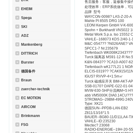
BTR
售后服务：客服，返修集中操
处理效率：ERP系统做单，可
EHEIM
品牌 型号
WAYCON-0098? LAS-Z-20-A
Spega
Mahle PI 8505 DRG 100
LEONI Kerpen GmbH V-K-6
SKI
Spohn + Burkhardt VNS022
Metal Work S.p.a. Iso 15
ADZ
VAHLE--168073 KDS 2/40-1
M&C-0547?? ?N026ANE?
Mankenberg
SPCC1-7 Nr.235679
Tiefenbach WK008K2343???
DITTRICH
Turck 隔离器 MS91-12-R No.
K&N-0843?? ?CA10-A007-6
Burster
Tiefenbach wK177L21 1 NO/N
德国备件
ELCIS-0319?? ?CAK915//
IGUS? RVVP-4×1.5m㎡
Braun
Turck 磁感应开关 BIM-AKT-AP6
SSB-0170? DAPE-G22-01-04
zuercher-technik
MVW-630-SHP分流阀M+S HY
abb VM5000K DIA0.14CU???
EC MOTION
STROMAG--29BM-499G 240
Type: XK21
AIRCOM
德国SUN--PPDB-LAN-EB2
Z811/13/16*1.5
Brinkmann
BAUER--BG80-11/D11LA4-T
VAHLE--ID:235230
FSG
Mectec? 23068
RADIO-ENERGIE--19H-20-55