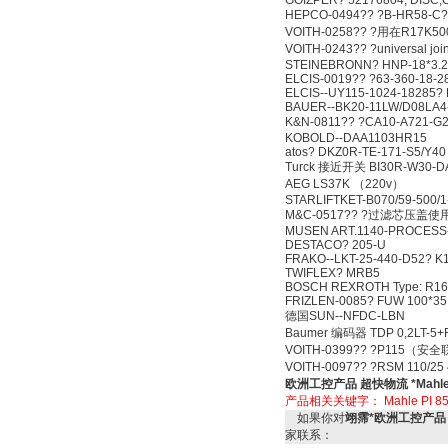
GOIZPER? 52176804, DISC
HEPCO-0494?? ?B-HR58-C
VOITH-0258?? ?用在R17
VOITH-0243?? ?universal j
STEINEBRONN? HNP-18*3.2-
ELCIS-0019?? ?63-360-18-2
ELCIS--UY115-1024-18285?
BAUER--BK20-11LW/D08LA4
K&N-0811?? ?CA10-A721-
KOBOLD--DAA1103HR15
atos? DKZ0R-TE-171-S5/Y40
Turck 接近开关 BI30R-W30-DA
AEG LS37K （220v）
STARLIFTKET-B070/59-500/1
M&C-0517?? ?过滤芯压盖使用 
MUSEN ART.1140-PROCESS
DESTACO? 205-U
FRAKO--LKT-25-440-D52? K
TWIFLEX? MRB5
BOSCH REXROTH Type: R16
FRIZLEN-0085? FUW 100*35
德国SUN--NFDC-LBN
Baumer 编码器 TDP 0,2LT-5+
VOITH-0399?? ?P115（
VOITH-0097?? ?RSM 110/2
欧洲工控产品 超快物流 *Mahle P
产品相关关键字：
Mahle PI 8
如果你对
翊霈*欧洲工控产品 超快物
家联系：