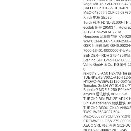
Vogel MKU2-KW3-20003-428
BALLUFF? BTL-P-1013-4RC
M&C-0435?? ?CLF-5? 03F3
Knick 电极 SE535
Turck 模块 FDNL-S1600-T Nr
ecolab 附件 295037；Rotorspr
AEG GCM-250 AC220V
Honsberg 流量调节器 KM-020
WAYCON-0166? SX80-2500-
GSR 油压传动阀 G040.002344.
7000-13401-0000000接头Murr
BENDER--IRDH 275-435
Sterling SIHI GmbH LPHX 55
Vahle GmbH & Co. KG 附件 1
0
rexroth? LFA 50 H2-7X/F for 
TUENKERS V63.1-A10-T12-5
HYDAC--WSEW12120-05X-W
Tematec GmbH WT-014 3 x P
Buehler? MDF-3-250-E04+M
anybus 通讯模块 AB9006-B
TURCK? BIM-EM12E-AP4X-H
Bihl+Wiedemann 总线模块 B
TURCK? BI30U-CK40-AN6X2
TWK--IW253/4037 504
M&C-0568?? ?CLF5?? ?滤芯
CROMWELL OSA-279-8000K
AECO SRL 接近开关 SI12-DCE
NOKEVAL-0006? 2011-24V