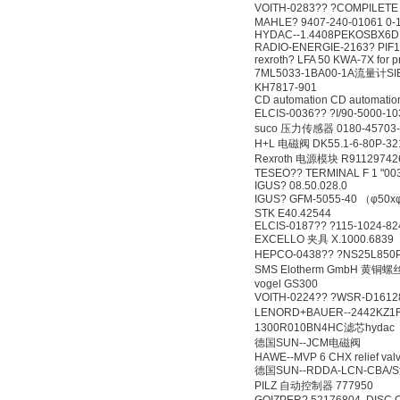
VOITH-0283?? ?COMPILET
MAHLE? 9407-240-01061 0-
HYDAC--1.4408PEKOSBX6D
RADIO-ENERGIE-2163? PIF
rexroth? LFA 50 KWA-7X for 
7ML5033-1BA00-1A流量计S
KH7817-901
CD automation CD automati
ELCIS-0036?? ?I/90-5000-
suco 压力传感器 0180-45703-1-0
H+L 电磁阀 DK55.1-6-80P-32
Rexroth 电源模块 R91129742
TESEO?? TERMINAL F 1 "00
IGUS? 08.50.028.0
IGUS? GFM-5055-40 （φ50x
STK E40.42544
ELCIS-0187?? ?115-1024-82
EXCELLO 夹具 X.1000.6839
HEPCO-0438?? ?NS25L850
SMS Elotherm GmbH 黄铜螺丝 G
vogel GS300
VOITH-0224?? ?WSR-D161
LENORD+BAUER--2442KZ
1300R010BN4HC滤芯hydac
德国SUN--JCM电磁阀
HAWE--MVP 6 CHX relief val
德国SUN--RDDA-LCN-CBA
PILZ 自动控制器 777950