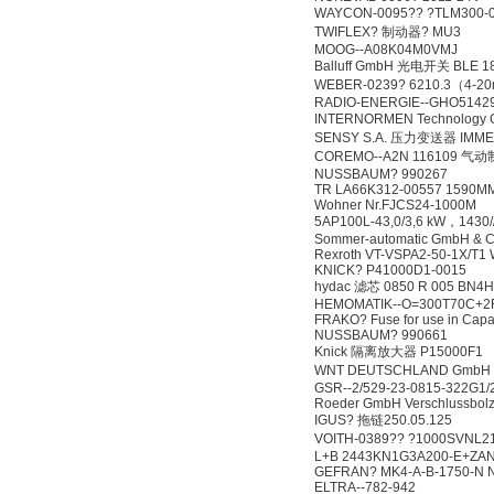
WAYCON-0095?? ?TLM300-
TWIFLEX? 制动器? MU3
MOOG--A08K04M0VMJ
Balluff GmbH 光电开关 BLE 18
WEBER-0239? 6210.3（
RADIO-ENERGIE--GHO5142
INTERNORMEN Technology G
SENSY S.A. 压力变送器 IMMEPR
COREMO--A2N 116109 气
NUSSBAUM? 990267
TR LA66K312-00557 1590M
Wohner Nr.FJCS24-1000M
5AP100L-43,0/3,6 kW，1430/
Sommer-automatic GmbH & C
Rexroth VT-VSPA2-50-1X/T1
KNICK? P41000D1-0015
hydac 滤芯 0850 R 005 BN4
HEMOMATIK--O=300T70C+2
FRAKO? Fuse for use in Capa
NUSSBAUM? 990661
Knick 隔离放大器 P15000F1
WNT DEUTSCHLAND GmbH 刀具 
GSR--2/529-23-0815-322G1/
Roeder GmbH Verschlussbolze
IGUS? 拖链250.05.125
VOITH-0389?? ?1000SVNL2
L+B 2443KN1G3A200-E+ZAN
GEFRAN? MK4-A-B-1750-N N
ELTRA--782-942