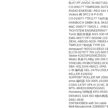
BL67-PF-24VDC Nr:68271
CO-0061?? ?SMR6306 SG
RADIO-ENERGIE--REO 444-
Vickers 阀 SPC2-8-P-0-65
CO-0100?? ?TR11?? ?光
HAINBUCH GMBH 夹头 SK42 B
M&C-0565?? ?SR25.1（P/N
TKSYSTEM ENGINEERING? 
Turck 感应传感器 NI15-S30-VP
EMG-4657? PF7-5K0HM 133
ZIEHL-ABEGG-0029--FB063-
TWIFLEX? 制动器 TYPE EA
ebmpapst? W2D210-EB10-1
ELCIS-0276?? ?I/X-115-600-
Stober K202SF0200EZ502U
Wistro 风扇 FLAIBg 160-200 C
STAEUBLI ROBOTSIDELOCK
SBA--6SL3244-0BA21-1PA0
L+B 编码器 GEL-2475V-250L
KELLER 6100332
SUPPORT ROLLER NR 2000/
erma 编码器 SSI-3005-10100
COAX-1479? VFK-H 15 NC 2E
MTS--MHE0100M25G3A01
Honsberg 5M电缆 KPU-05SG
D654K01 G3/4 ISO 4换向阀
D661-4636
SSP3/K/OBEN with 5m cable
Mett-Messtechnik 23990007 