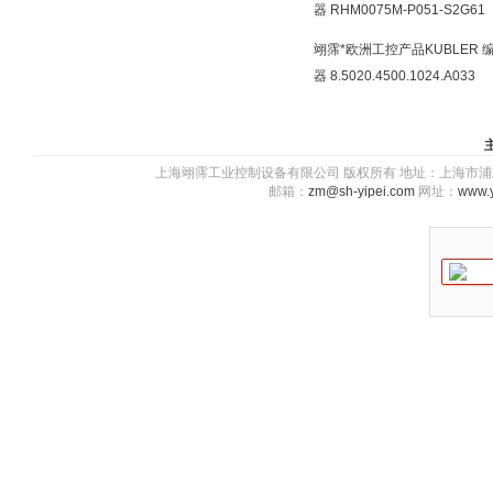
器 RHM0075M-P051-S2G61
翊霈*欧洲工控产品KUBLER 
器 8.5020.4500.1024.A033
上海翊霈工业控制设备有限公司 版权所有 地址：上海市浦东新区川图
邮箱：
zm@sh-yipei.com
网址：
www.y