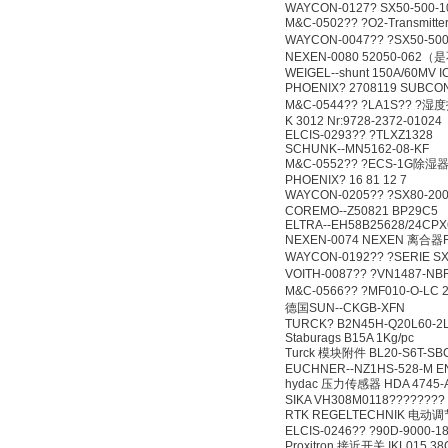
WAYCON-0127? SX50-500-1
M&C-0502?? ?O2-Transmitt
WAYCON-0047?? ?SX50-50
NEXEN-0080 52050-06
WEIGEL--shunt 150A/60MV 
PHOENIX? 2708119 SUBC
M&C-0544?? ?LA1S?? 
K 3012 Nr:9728-2372-01024
ELCIS-0293?? ?TLXZ1328
SCHUNK--MN5162-08-KF
M&C-0552?? ?ECS-1G除湿
PHOENIX? 16 81 12 7
WAYCON-0205?? ?SX80-2
COREMO--Z50821 BP29C5
ELTRA--EH58B25628/24CPX
NEXEN-0074 NEXEN 离合器F
WAYCON-0192?? ?SERI
VOITH-0087?? ?VN1487
M&C-0566?? ?MF010-O-
德国SUN--CKGB-XFN
TURCK? B2N45H-Q20L60-2LI
Staburags B15A 1Kg/pc
Turck 模块附件 BL20-S6T-SBC
EUCHNER--NZ1HS-528-M E
hydac 压力传感器 HDA 4745-A
SIKA VH308M0118????????
RTK REGELTECHNIK 电动调节阀
ELCIS-0246?? ?90D-9000-1
Proxitron 接近开关 IKL015.38