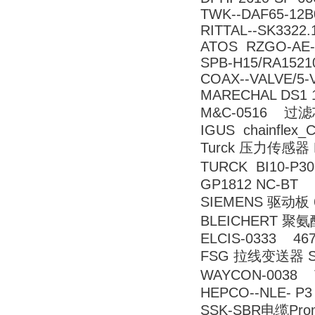
TWK--DAF65-12B
RITTAL--SK3322.
ATOS RZGO-AE-
SPB-H15/RA1521
COAX--VALVE/5-
MARECHAL DS1 
M&C-0516 过滤
IGUS chainflex_C
Turck 压力传感器 LI
TURCK BI10-P3
GP1812 NC-BT
SIEMENS 驱动板 6
BLEICHERT 聚氨酯
ELCIS-0333 467
FSG 拉线变送器 SL3
WAYCON-0038
HEPCO--NLE- P3
SSK-SBR电缆Prom