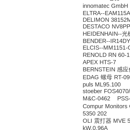
innomatec GmbH
ELTRA--EAM115A
DELIMON 38152M
DESTACO NV8PP
HEIDENHAIN--光栅
BENDER--IR14DY
ELCIS--MM1151-G
RENOLD RN 60-
APEX HTS-7
BERNSTEIN 感应传
EDAG 螺母 RT-09-
puls ML95.100
stoeber FOS4070
M&C-0462 PSS
Compur Monitors 
5350 202
OLI 震打器 MVE 500
kW,0,96A