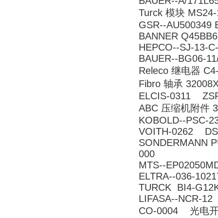
BAUER--A/171L6
Turck 模块 MS24-1
GSR--AU500349 
BANNER Q45BB
HEPCO--SJ-13-C
BAUER--BG06-11
Releco 继电器 C4-
Fibro 轴承 32008
ELCIS-0311 ZSP
ABC 压缩机附件 3
KOBOLD--PSC-23
VOITH-0262 DS
SONDERMANN PUM
000
MTS--EP02050M
ELTRA--036-1021
TURCK BI4-G12K
LIFASA--NCR-12
CO-0004 光电开