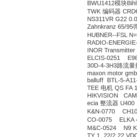
BWU1412模块Bihl
TWK 编码器 CRD65
NS311VR G22 0.
Zahnkranz 65/
HUBNER--FSL 
RADIO-ENERGIE-
INOR Transmitt
ELCIS-0251 E98
30D-4-3H3路流量控制
maxon motor gmb
balluff BTL-5-A1
TEE 电机 QS FA 10
HIKVISION CAM
ecia 整流器 U400
K&N-0770 CH1
CO-0075 ELK
M&C-0524 N
TY 1,.22/2.22 VD