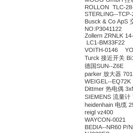
ROLLON TLC-28
STERLING--TCP-
Busck & Co ApS
NO:P3041122
Zollern ZRNLK
LC1-BM33F22
VOITH-0146 
Turck 接近开关 Bi1
德国SUN--Z6E
parker 放大器 701
WEIGEL--EQ72K 
Dittmer 热电偶 3xNi
SIEMENS 流量计 7
heidenhain 电缆 2
reigl vz400
WAYCON-0021
BEDIA--NR60 P/N