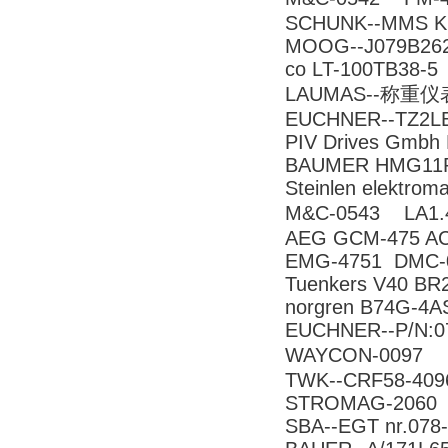
SCHUNK--MMS K
MOOG--J079B26
co LT-100TB38-5
LAUMAS--称重仪表
EUCHNER--TZ2L
PIV Drives Gmbh 
BAUMER HMG11
Steinlen elektr
M&C-0543 LA
AEG GCM-475 A
EMG-4751 DMC-
Tuenkers V40 
norgren B74G-4A
EUCHNER--P/N:0
WAYCON-0097
TWK--CRF58-409
STROMAG-2060 0
SBA--EGT nr.078