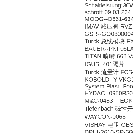
Schaltleistung:3
schroff 09 03 22
MOOG--D661-63
IMAV 减压阀 RVZ-16
GSR--GO080000
Turck 总线模块 FXD
BAUER--PNF05L
TITAN 喷嘴 668 V
IGUS 401隔片
Turck 流量计 FCS-
KOBOLD--Y-VKG
System Plast Foo
HYDAC--0950R2
M&C-0483 E
Tiefenbach 磁性
WAYCON-0068 
VISHAY 电阻 GBS
DPHI-2610-SP-66