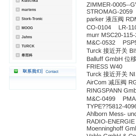
Klaschka
ZIMMER-0005--G
martens
STROMAG-2059 0
parker 液压阀 RD
Stork-Tronic
CO-0104 LR-1
MOOG
murr MSC20-115-
Jahns
M&C-0532 PS
TURCK
Turck 接近开关 BI5
希而科
Balluff GmbH 位
FRIESS W40
Turck 接近开关 NI1
AirCom 减压阀 RG
RINGSPANN Gmb
M&C-0499 PM
TYPE??5812-40
Ahlborn Mess- u
RADIO-ENERGIE I
Moenninghoff Gm