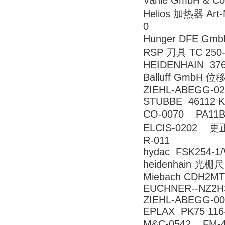
Vahle GmbH & C
Helios 加热器 Art-
0
Hunger DFE Gmb
RSP 刀具 TC 250-
HEIDENHAIN 376
Balluff GmbH 位
ZIEHL-ABEGG-02
STUBBE 46112 K
CO-0070 PA1
ELCIS-0202 更正
R-011
hydac FSK254-1
heidenhain 光栅尺
Miebach CDH2MT4
EUCHNER--NZ2H
ZIEHL-ABEGG-00
EPLAX PK75 116
M&C-0542 FM