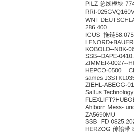
PILZ 总线模块 774
RRI-025GVQ16
WNT DEUTSCHLAN
286 400
IGUS 拖链58.075
LENORD+BAUER-
KOBOLD--NBK-0
SSB--DAPE-0410.
ZIMMER-0027--H
HEPCO-0500 C
sames J3STKL03
ZIEHL-ABEGG-01
Saltus Technolo
FLEXLIFT?HUBGE
Ahlborn Mess- 
ZA5690MU
SSB--FD-0825.20
HERZOG 传输带 8-