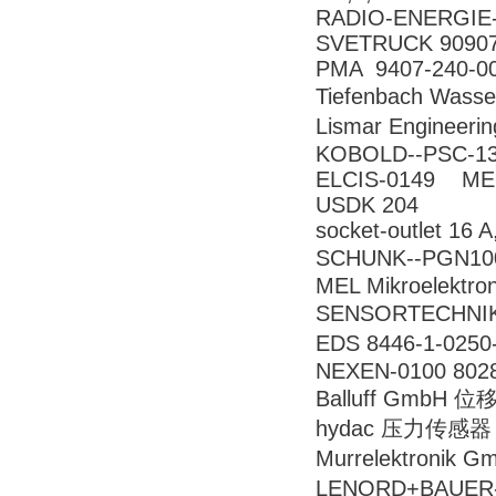
RADIO-ENERGIE
SVETRUCK 9090
PMA 9407-240-0
Tiefenbach Wass
Lismar Engineer
KOBOLD--PSC-1
ELCIS-0149 MEF
USDK 204
socket-outlet 16
SCHUNK--PGN10
MEL Mikroelektro
SENSORTECHNIK
EDS 8446-1-02
NEXEN-0100 802
Balluff GmbH 位
hydac 压力传感器 90
Murrelektronik
LENORD+BAUER