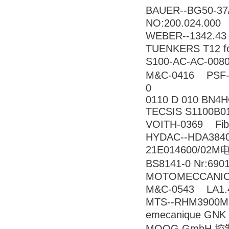
BAUER--BG50-3
NO:200.024.000
WEBER--1342.4
TUENKERS T12 fo
S100-AC-AC-008
M&C-0416 PS
0
0110 D 010 BN4
TECSIS S1100B01
VOITH-0369 Fi
HYDAC--HDA3840
21E014600/02M
BS8141-0 Nr:69
MOTOMECCANICA F
M&C-0543 LA
MTS--RHM3900M
emecanique GN
MOOG GmbH 控制