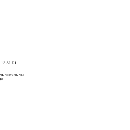
000W
8
90CS-12-S1-D1
F4F4NNNN/NNNNN
-20MA
Q-R1