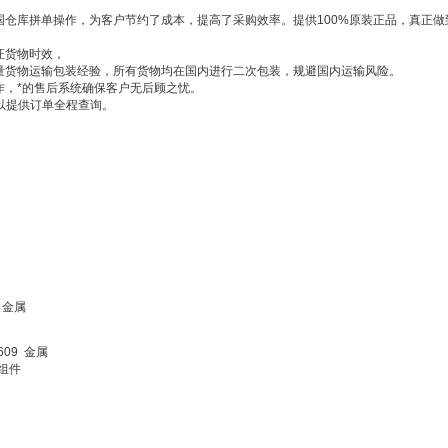
国仓库拼单操作，为客户节约了成本，提高了采购效率。提供100%原装正品，真正做
证货物时效，
量货物运输包装经验，所有货物均在国内进行二次包装，规避国内运输风险。
作，*的售后系统确保客户无后顾之忧。
以提供订单全程查询。
6605 金属
266609 金属
665 组件
 G1