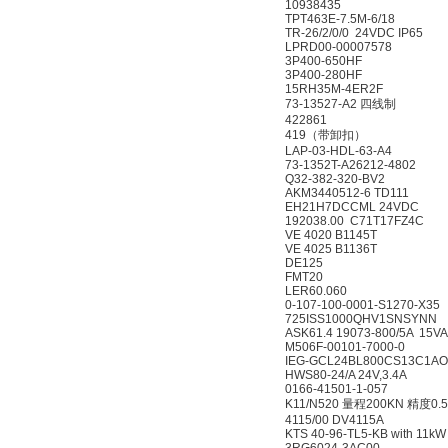
10938435
TPT463E-7.5M-6/18
TR-26/2/0/0 24VDC IP6
LPRD00-00007578
3P400-650HF
3P400-280HF
15RH35M-4ER2F
73-13527-A2 四线制
422861
419（带卸扣）
LAP-03-HDL-63-A4
73-1352T-A26212-4802
Q32-382-320-BV2
AKM3440512-6 TD111
EH21H7DCCML 24VD
192038.00 C71T17FZ4
VE 4020 B1145T
VE 4025 B1136T
DE125
FMT20
LER60.060
0-107-100-0001-S1270-
725ISS1000QHV1SNS
ASK61.4 19073-800/5A 1
M506F-00101-7000-0
IEG-GCL24BL800CS13
HWS80-24/A 24V,3.4A
0166-41501-1-057
K11/N520 量程200KN 精度
4115/00 DV4115A
KTS 40-96-TL5-KB with 1