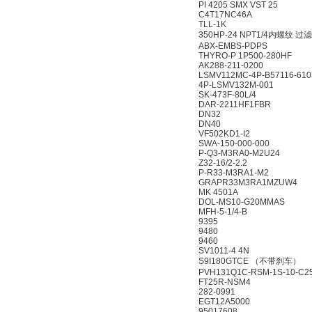
PI 4205 SMX VST 25
C4T17NC46A
TLL-1K
350HP-24 NPT1/4内螺
ABX-EMBS-PDPS
THYRO-P 1P500-280H
AK288-211-0200
LSMV112MC-4P-B57116
4P-LSMV132M-001
SK-473F-80L/4
DAR-2211HF1FBR
DN32
DN40
VF502KD1-I2
SWA-150-000-000
P-Q3-M3RA0-M2U24
Z32-16/2-2.2
P-R33-M3RA1-M2
GRAPR33M3RA1MZU
MK 4501A
DOL-MS10-G20MMAS
MFH-5-1/4-B
9395
9480
9460
SV1011-4 4N
S9I180GTCE （不带刹
PVH131Q1C-RSM-1S-10
FT25R-NSM4
282-0991
EGT12A5000
95017608