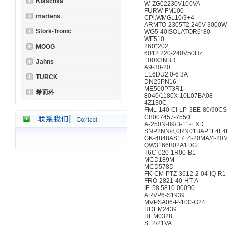
Klaschka
W-ZG02230V100VA
FURW-FM100
martens
CPl.WMGL10/3+4
ARMTO-2305T2 240V 3
Stork-Tronic
WG5-40ISOLATOR6*80
WF510
260*202
MOOG
6012 220-240V50Hz
100X3NBR
Jahns
A9-30-20
E16DU2 0-6 3A
TURCK
DN25PN16
ME500PT3R1
希而科
8040/1180X-10L07BA0
4Z130C
FML-140-CI-LP-3EE-80/
C8007457-7550
A-250N-89/B-11-EXD
SNP2NN/8,0RN01BAP1
GK-4848AS17 4-20MA/4
QW3166B02A1DG
T6C-020-1R00-B1
MCD189M
MCD578D
FK-CM-PTZ-3612-2-04-I
FRO-2821-40-HT-A
IE-58 5810-00090
ARVP6-S1939
MVPSA06-P-100-G24
HDEM2439
HEM0328
SL2/21VA