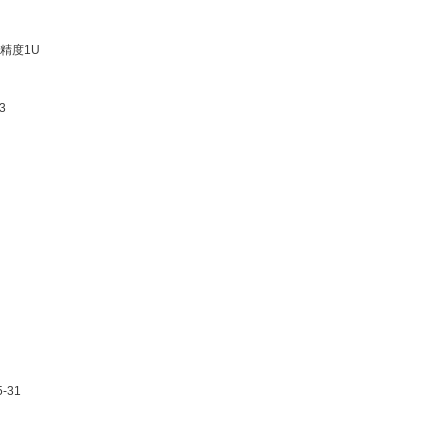
纹 过滤精度1U
F
-6103
W4
车）
-C25-31