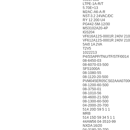
LTPE-1A-R/T
5.70E+13
M2AC-A6-A-R
NST-3.2 24VAC/DC
RY 12 200 U4
PG442-5M-12/30
MS3102A20-4P
IGS204
VF616A12S-0001R 240
VF612A12S-0001R 240
5A/0 1A 2VA
T2V5
1022213
P4/SSAPP/TNU/TF/STF/
08-6450-03
08-6070-03-500
SFS1000A
08-1080-55
08-1120-20-500
PVM045ER05CS02AAA0
08-1200-60-500
08-3750-01
08-1010-56
08-4600-21-500
08-1300-60-500
04-2000-20-700
514 20D 59 5 1 1
MRB
514 15D 59 34 5 1 1
44AW56 04-3510-99
NXDA 16/20
04-3180-20-700