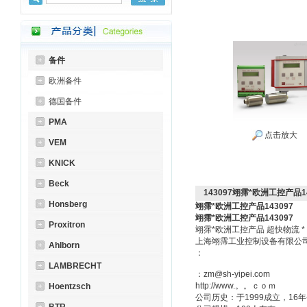
备件
欧洲备件
德国备件
PMA
点击放大
VEM
KNICK
Beck
143097翊霈*欧洲工控产品14
Honsberg
翊霈*欧洲工控产品143097
翊霈*欧洲工控产品143097
Proxitron
翊霈*欧洲工控产品 超快物流 
上海翊霈工业控制设备有限
Ahlborn
：
LAMBRECHT
：zm@sh-yipei.com
http://www.。。ｃｏｍ
Hoentzsch
公司历史：于1999成立，1