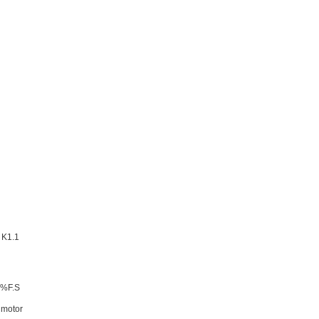
5
C
C
X35
YNN
5VA K1.1
C1AO
0.5%F.S
1kW motor