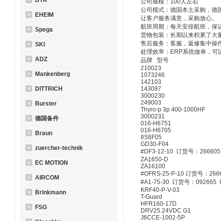
BTR
公司规模：100人左右
公司模式：德国本土采购，德
EHEIM
让客户服务满意，采购放心。
航班周期：每天安排航班，保
Spega
货物包装：长期以来积累了大
售后服务：客服，返修集中操
SKI
处理效率：ERP系统做单，可
ADZ
品牌 型号
210023
Mankenberg
1073246
142103
DITTRICH
143097
3000230
249003
Burster
Thyro-p 3p 400-1000HF
3000231
德国备件
016-H6751
016-H6705
Braun
8S8F05
GD30-F04
zuercher-technik
#DF3-12-10 订货号：26
ZA1650-D
EC MOTION
ZA16100
#OFRS-25-P-10 订货号：
AIRCOM
#A1-75-30 订货号：092
KRF40-P-V-03
Brinkmann
T-Guard
HFR160-17D
FSG
DRV25.24VDC
J6CCE-1002-5P