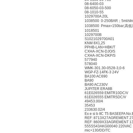
08-6400-03
08-6050-03-500
08-1010-55
1029700A 20L
1038500 0-250BAR；5ml/
1038500 Pmax=150bar
1018501
1029700B
S1021029700A01
KNM 8X1,25
PPHB-LAN+HBK/T
CXHA-XCN-DJO/S
CXHA-XCN-DKP/S
577940
578040
WMK-301.30-0528-3,0-
WGP-FZ-14FK-3 24V
BA100 AC690
BA90
BA90 AC230V
JUPITER ERA8B
61E026559 EMITR10DC
61E026555 EMITR5DC/
49453.00/4
35453
233630.02/4
Ex e si b IIC T5 BASEEF
REF: 8713X27AGREMEN
REF: 8609X33AGREMEN
555SS43AKG00040 22
mic+130/DD/TC