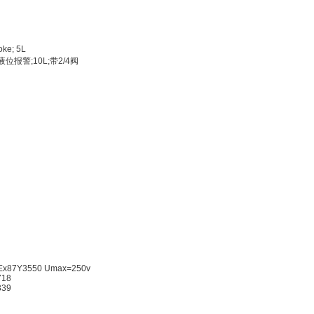
stroke; 5L
;高低液位报警;10L;带2/4阀
6
/V
V
A No.Ex87Y3550 Umax=250v
T 2718
T 1339
0VAC