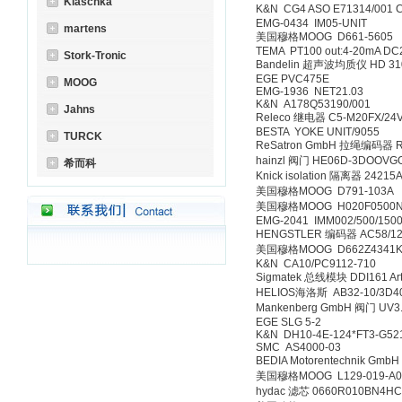
Klaschka
K&N CG4 ASO E71314/
EMG-0434 IM05-UNI
martens
美国穆格MOOG D661-
TEMA PT100 out:4-20
Stork-Tronic
Bandelin 超声波均质仪 
EGE PVC475E
MOOG
EMG-1936 NET21.0
K&N A178Q53190/0
Jahns
Releco 继电器 C5-M20
BESTA YOKE UNIT/9
TURCK
ReSatron GmbH 拉绳编码器 
hainzl 阀门 HE06D-3
希而科
Knick isolation 隔离器 
美国穆格MOOG D791-
美国穆格MOOG H020F05
EMG-2041 IMM002/500
HENGSTLER 编码器 AC58/
美国穆格MOOG D662Z434
K&N CA10/PC9112-7
Sigmatek 总线模块 DDI161
HELIOS海洛斯 AB32-10/
Mankenberg GmbH 阀门 UV3
EGE SLG 5-2
K&N DH10-4E-124*FT
SMC AS4000-03
BEDIA Motorentechnik G
美国穆格MOOG L129-0
hydac 滤芯 0660R010