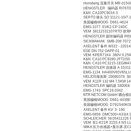
Honsberg 流量开关 MR-
HENGSTLER 编码器 RI7
K&N CA10PC9016-
SERTO 接头 SO 31121-1
美国穆格MOOG D661-
EMG-1077 EVK2-CP 
VEM 38111532107
HENGSTLER 旋转编码器 RI
SICKMAIHAK SMB-20
AXELENT 备件 W322 - 
EGE DN 752 GAPP-0
VEM KPER71K4 380V 
K&N CA10 PC9280-2F
K&N CA10 PC3215-1
HENGSTLER 连接器 A-
EMG-1134 HA400V65V6
HELIOS海洛斯 20080
VEM K11R 132 M4 7.5
HENGSTLER 编码器 180
EMG-1743 SPC16.0
BTR NETCOM GmbH 耦
美国穆格MOOG D661-
美国穆格MOOG D792S4
AXELENT 备件 KV- 3- 
EMG-0858 DMC500+A33
SCHLEICHER Nr.05411
VEM IE1-K21R 315S 4
WIKA 压力传感器+显示屏 (E