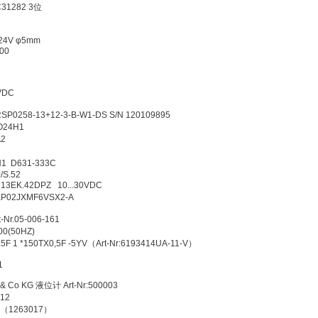
001 C31282 3位
T
5605
mA DC24V φ5mm
HD 3100
3
01
FX/24VDC
055
RSP0258-13+12-3-B-W1-DS S/N 120109895
DOOVGO24H1
24215A2
103A
00N1 D631-333C
/1500/S.52
1213EK.42DPZ 10...30VDC
1KP02JXMF6VSX2-A
10
 Art-Nr.05-006-161
3D400(50HZ)
.5F 1 *150TX0,5F -5YV（Art-Nr:6193414UA-11-V）
3-G521
mbH & Co KG 液位计 Art-Nr:500003
19-A012
BN4HC（1263017）