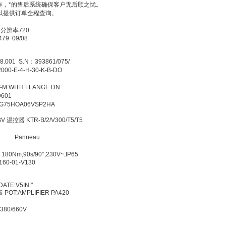
作，*的售后系统确保客户无后顾之忧。
以提供订单全程查询。
2424 分辨率720
r:198479 09/08
 E24
290-T
048.001 S.N：393861/075/
-2000-E-4-H-30-K-B-DO
EL 开关
DV-M WITH FLANGE DN
6B079601
27AG75HOA06VSP2HA
R1
n BV 温控器 KTR-B/2/V300/T5/T5
33
20- 080 Panneau
4045B
800 180Nm,90s/90°,230V~,IP65
10+T160-01-V130
S
FHA-R
 I:.DATE:V5IN:"
板 POT:AMPLIFIER PA420
△/Y 380/660V
.80