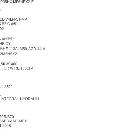
8K P05HX MF6NEX2-E
3-25
815/001
124406
D-PV1L-V4LH-ST-MP
K 65 BZIG Φ51
-80-002
344C
20H10XL系列号)
5 JZ-HF-CY
bH 流量计 F-113AI-M50-AGD-44-V
40K02M3NSX2
791.9
W,18,5KW1460
TOOL FOR WIRE/15011V+
15/6
03 BN
HZ,75050027
K M
10111A
6 FA.INTEGRAL-HYDRAULI
0-M12
 DLM30R/S70
CC-FSAEB-AAC-MDX
.2831.2048
3