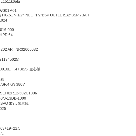
A L1511k6pla
8739
3-700WG01M01
全阀 FIG.517- 1/2" INLET:1/2"BSP OUTLET:1/2"BSP 7BAR
0DN 1024
EN-01
8-5-016-000
泵附件 HPD 64
4 165
075202 ART.NR32605032
5-006
5(41211945025)
7235
8/0010E F.47BISS 空心轴
4
6单向节流阀
4-TX/SP/4KW 380V
GSEF02R12-502C1806
1000/0-13DB-1000
PUK/SVO 带3.5米尾线
01-1-025
0 W/HC
7 1米
37/63+19+22.5
00.02/L