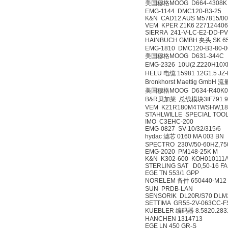
美国穆格MOOG D664-430
EMG-1144 DMC120-B
K&N CAD12 AUS M57
VEM KPER Z1K6 227
SIERRA 241-V-LC-E2-D
HAINBUCH GMBH 夹头 S
EMG-1810 DMC120-B3
美国穆格MOOG D631-
EMG-2326 10U(2.Z2
HELU 电缆 15981 12G1.
Bronkhorst Maettig Gm
美国穆格MOOG D634-R
B&R贝加莱 总线模块3IF
VEM K21R180M4TWSH
STAHLWILLE SPECIAL 
IMO C3EHC-200
EMG-0827 SV-10/32/3
hydac 滤芯 0160 MA 0
SPECTRO 230V/50-60
EMG-2020 PM148-25
K&N K302-600 KOH0
STERLING SAT D0,50-1
EGE TN 553/1 GPP
NORELEM 备件 65044
SUN PRDB-LAN
SENSORIK DL20R/S70
SETTIMA GR55-2V-063
KUEBLER 编码器 8.5820
HANCHEN 131471
EGE LN 450 GR-S