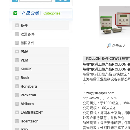
备件
欧洲备件
德国备件
点击放大
PMA
ROLLON 备件 CSW63翊霈
VEM
翊霈*欧洲工控产品ROLLON 备件
KNICK
翊霈*欧洲工控产品ROLLON 备件
翊霈*欧洲工控产品 超快物流 
Beck
上海翊霈工业控制设备有限
：
Honsberg
：zm@sh-yipei.com
Proxitron
http://www.。。ｃｏｍ
公司历史：于1999成立，1
Ahlborn
公司规模：100人左右
LAMBRECHT
公司模式：德国本土采购，德
让客户服务满意，采购放心。
Hoentzsch
航班周期：每天安排航班，保
货物包装：长期以来积累了大