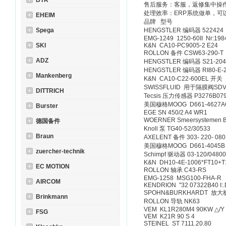
BTR
售后服务：客服，返修集中操
处理效率：ERP系统做单，可
EHEIM
品牌 型号
Spega
HENGSTLER 编码器 52
EMG-1249 1250-60II N
SKI
K&N CA10-PC9005-2
ROLLON 备件 CSW63-
ADZ
HENGSTLER 编码器 S21-2
HENGSTLER 编码器 RI80-E
Mankenberg
K&N CA10-C22-600
SWISSFLUID 用于隔膜阀S
DITTRICH
Tecsis 压力传感器 P327
美国穆格MOOG D661-46
Burster
EGE SN 450/2 A4 W
WOERNER Smeersysteme
德国备件
Knoll 泵 TG40-52/305
Braun
AXELENT 备件 303- 2
美国穆格MOOG D661-
zuercher-technik
Schimpf 驱动器 03-120/04
K&N DH10-4E-1006*FT
EC MOTION
ROLLON 轴承 C43-R
EMG-1258 MSG100-
AIRCOM
KENDRION "32 07322B40
SPOHN&BURKHARDT 放大
Brinkmann
ROLLON 导轨 NK63
VEM KL1R280M4 90KW 
FSG
VEM K21R 90 S 4
STEINEL ST 7111.20