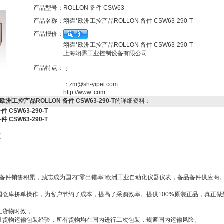
产品型号：
ROLLON 备件 CSW63
产品名称：
翊霈*欧洲工控产品ROLLON 备件 CSW63-290-T
产品报价：
翊霈*欧洲工控产品ROLLON 备件 CSW63-290-T
上海翊霈工业控制设备有限公司
产品特点：
：
：zm@sh-yipei.com
http://www..com
*欧洲工控产品ROLLON 备件 CSW63-290-T
的详细资料：
 CSW63-290-T
 CSW63-290-T
*
公司
6年备件销售积累，励志成为国内“零出错率”欧洲工业自动化仪器仪表，备品备件供应商
国仓库拼单操作，为客户节约了成本，提高了采购效率。提供100%原装正品，真正做
证货物时效，
量货物运输包装经验，所有货物均在国内进行二次包装，规避国内运输风险。