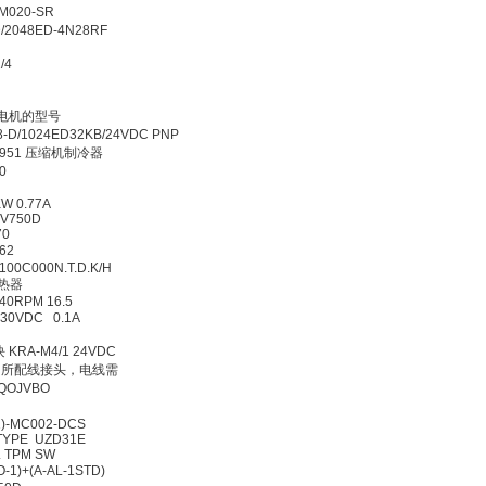
015GM020-SR
6TD/2048ED-4N28RF
3
0/7-1/4
4624
24DC
RTD 使用电机的型号
58-D/1024ED32KB/24VDC PNP
6 7072951 压缩机制冷器
220140
1
0.25KW 0.77A
T2/S0 V750D
EG/M470
1531162
5LU100C000N.T.D.K/H
376 加热器
KW 1440RPM 16.5
0EK 30VDC 0.1A
342
合模块 KRA-M4/1 24VDC
4438E 所配线接头，电线需
0KOQOJVBO
190
(4:1)-MC002-DCS
226 TYPE UZD31E
 NS LL TPM SW
CO-1)+(A-AL-1STD)