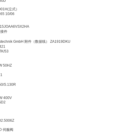
T2-V750D
2/L
362/0001H(立式）
 291565 10/06
0.3
52G15JOAA6VSX2HA
81抓手连接件
3001
gelungstechnik GmbH 附件（数据线） ZA1919DKU
 522421
F/992TK/53
3位
0-04F
V 11KW 50HZ
-2
6 0041
202A1
0/2050/S.130R
1
镜片
8.5kW 400V
75B-SD2
446B
D:3002.5006Z
 II
315/1/D 伺服阀