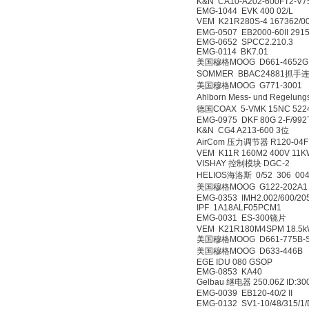
K&N CA10-A202-600F
EMG-1044 EVK 400 0
VEM K21R280S-4 167
EMG-0507 EB2000-60II
EMG-0652 SPCC2.21
EMG-0114 BK7.01
美国穆格MOOG D661-46
SOMMER BBAC248
美国穆格MOOG G771-
Ahlborn Mess- und Re
德国COAX 5-VMK 15NC
EMG-0975 DKF 80G 2-
K&N CG4 A213-600 
AirCom 压力调节器 R12
VEM K11R 160M2 400
VISHAY 控制模块 DGC
HELIOS海洛斯 0/52 30
美国穆格MOOG G122-
EMG-0353 IMH2.002/60
IPF 1A18ALF05PCM
EMG-0031 ES-300
VEM K21R180M4SPM 1
美国穆格MOOG D661-7
美国穆格MOOG D633-
EGE IDU 080 GSOP
EMG-0853 KA40
Gelbau 继电器 250.06Z I
EMG-0039 EB120-40/2
EMG-0132 SV1-10/48/