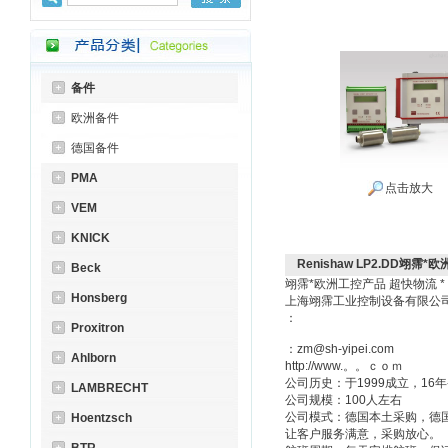
备件
欧洲备件
德国备件
PMA
点击放大
VEM
KNICK
Renishaw LP2.DD翊霈*欧
Beck
翊霈*欧洲工控产品 超快物流 
Honsberg
上海翊霈工业控制设备有限
：
Proxitron
：zm@sh-yipei.com
Ahlborn
http://www.。。ｃｏｍ
公司历史：于1999成立，1
LAMBRECHT
公司规模：100人左右
公司模式：德国本土采购，德
Hoentzsch
让客户服务满意，采购放心。