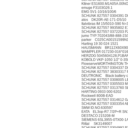
Kttner ES1600.M1A05A.00N
emuge F3103G26.1
EMG SV1-10/16/100/
SCHUNK 827557 0304391 
atos DK20R-
Italvibras IM 15/5010
SCHUNK 827557 9935802 E
SCHUNK 827557 0372203 
jumo TYP:702043/88-888
parker C025
Harting 19 30 024 15
HAUSMANN BR112X60X901
WAMPFLER 017230-016*
HERZOG 5045604128,P1BA
KOBOLD VKP-1050 1/2"
FlowserveWORTHINGTON 
SCHUNK 827557 0304337 
SCHUNK 827557 38303317 
DEUTRONIC Black battery 
SCHUNK 827557 0308005 L
SCHUNK 827557 0305503 M
SCHUNK 827557 0313760 S
HARTING 0933 000 6
Rockwell 800B-EAD
SCHUNK 827557 0314612 G
SCHUNK 827557 0303354 A
SMW ID.NO.630597
EATA EL3op-R
DESTACO 215208-
SIEMENS 6SL3955-0T
Rittal SK
SCHUNK 827557 0304992 P