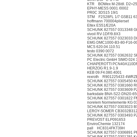
KTR BOWex M-28/dl. D2=2
EPHY-MESS 0001 /0
PR0C 3DS15 19/1
STM F2S28FL
hoffmann 700004plier
Eltex ES51/E20A
SCHUNK 827557 0313348 
vivoil RV-1DF/9.8X3
SCHUNK 827557 0323033 
EMG DMC1000-B3-80-
MCS 620.04.110.51
testo 0390 0072
SCHUNK 827557 0362632 S
PC Electric GmbH SIWO 024
CHIAPEROTTI PCN40A110
HERZOG R1.9-1.9
KEB 09.F4.080.4001
rexroth R901225
SCHUNK 827557 0305450 
SCHUNK 827557 0381660 RPE
SCHUNK 827557 0303609 P
barksdale BNA-S22-DN2
SCHUNK 827557 0301822 
norelem Normelemente
SCHUNK 827557 0303023 
LEROY-SOMER CB3032B3
SCHUNK 827557 0303493 P
PREVOST ELP091653
EnviroChemie 132174
pall HC83
SCHUNK 827557 0306891 PR
SCHUNK 827557 0301291 K