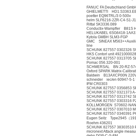
FANUC FA Deutschland Gm
GHIELMETTI 
poetter EQ96TRL/3 0-500v
helm SLF6216-2ZR-C4-S1-J1
Rittal SK3336.089
Conductix-Wampfler B81S 
HELUKABEL 6SG6418-1AA31
Kytola GMBH SLM3-FGP
GMC SINEAX M563++Auxiliary
lin
SCHUNK 827557 0302326 S
HKS Contorl unit 4921
SCHUNK 827557 0313705 S
Pomac 056.320-001
SCHMERSAL BN 20-RZ-57
Oxford SPARK Matrix-Calibrat
Baldwin B13
schneider iec/en
IFM CR0303
SCHUNK 827557 0356853 S
SCHUNK 827557 0321373 A
SCHUNK 827557 0313742 S
SCHUNK 827557 0303316 P
KOLLMORGEN S70602-
SCHUNK 827557 0307010 MCS
SCHUNK 827557 0340391 P
Eugen Seitz T
Roehm 436201
SCHUNK 827557 38303510 
micronext Attack angle measu
dehn DGP-C-S-FM