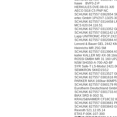
hawe BVP3-Z-P
HERKULES DVE-08-01-X/0
AECO SI18 C5 PNP NC
SCHUNK 827557 0362654 S
ertec GmbH 1PV2V7-13/25-
SCHUNK 827557 0314458 L
MCS 620.04.116.51
SCHUNK 827557 0313352 
SCHUNK 827557 0381142 LPP 
Lapp UNITRONIC-FDCP
SCHUNK 827557 0302084 A
Lenord & Bauer GEL 2
Heinrichs MR 25G SM
SCHUNK 827557 0313904 A
kaller KALLER M2-XX-38.1b
ROSSI GMBH MR 31 160
NSM SHG50-A-700-AD-BF
SYR Safe-T LS-Modul 2
SEMIKRON SKKD15/12
SCHUNK 827557 0313527 G
SCHUNK 827557 0381616 RPE
PARKER MAX:160bar 80M
SCHUNK 827557 0360179 R
Eurotherm Deutschland Gm
SCHUNK 827557 0301733 A
BIAX SRD 8-30/2 SL
KRAUS&NAIMER CF18C32 8
SCHUNK 827557 0303681 P
SCHUNK 827557 0303843 
Rexroth 521.12.05.1
ETAS F-00K-107-300