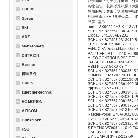
BTR
航班周期：每天安排航班，保
货物包装：长期以来积累了大
EHEIM
售后服务：客服，返修集中操
处理效率：ERP系统做单，可
Spega
品牌 型号
nord SK9022.1
SKI
SCHUNK 827557 0381436 RPE
Elobau 145105AB22
ADZ
SCHUNK 827557 0313019 R
LUST LSML-06-040-2
Mankenberg
FANUC FA Deutschland Gmb
BALLUFF BTL5-T110-M2900
DITTRICH
ALCO CONTROLS PS3-DF
JABSCO 50840-0024 
Burster
HBM K-U93-50K0-03
SCHUNK 827557 38303545 
德国备件
SUMUKE SMKW05N01+5
SCHUNK 827557 0321130 
Braun
SCHUNK 827557 0361600 
eppinger RAX400-170H
zuercher-technik
SCHUNK 827557 0303943 
SCHUNK 827557 0340361 P
SCHUNK 827557 0381564 LPE 
EC MOTION
SCHUNK 827557 39303705 
SCHUNK 827557 0313402 VW 1
AIRCOM
Raeder-Vogel 178A/ 300/ 0
EPCOS DPHI-2713-IX24DC/
Brinkmann
SCHUNK 827557 0313325 
SIEMENS W79054-L1010
FSG
HARTING 0931 006 2
EMILE MAURIN 92-22