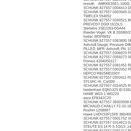
rexroth 4WRKE3
SCHUNK 827557 0304413 D
SCHUNK 827557 0303945 G
TWIFLEX 554052
SCHUNK 827557 0340521 M
PREVOST DG0I 1615LS
Siemens 3SE2283-0
Raeder-Vogel VK B 20
hydac 39SFIW33
SCHUNK 827557 0363600 SR
Ashcroft Gauge, Pressure Dif
FILLED, MFR: Ashcroft, P
SCHUNK 827557 0306870 PR
SCHUNK 827557 0359273 
Fronius 4204050117
SCHUNK 827557 0381451 RPE
SCHUNK 827557 0302052 PF
HEPCO RB25MD200Y
SCHUNK 827557 0303411 P
SYLVAC Hi_Cal300
SCHUNK 827557 0314525 RS
heidenhain EQN1325 ID:538
HAWE WG3-1-WG22
asco EF8342C20
SCHUNK 827557 39303508 
MICHAUD-CHAILLY F2-32-1
Roehm 1208987
Hawe LHDV33P15P6 3
SCHUNK 827557 0301752 V
SCHUNK 827557 0314613 G
STEUTE ES 14 R-S 1O/1S
SCHUNK 827557 0381417 RPE