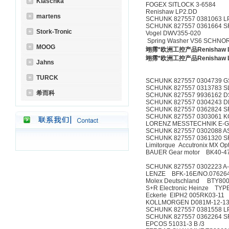
Klaschka
FOGEX SITLOCK 3-6
Renishaw LP2.DD
martens
SCHUNK 827557 0381063 LPP 
SCHUNK 827557 0361664 S
Stork-Tronic
Vogel DWV355-020
Spring Washer VS6 SCHN
MOOG
翊霈*欧洲工控产品Renishaw L
翊霈*欧洲工控产品Renishaw L
Jahns
TURCK
SCHUNK 827557 0304739 
SCHUNK 827557 0313783 S
希而科
SCHUNK 827557 9936162 D
SCHUNK 827557 0304243 D
SCHUNK 827557 0362824 S
SCHUNK 827557 0303061 K
LORENZ MESSTECHNIK E-
SCHUNK 827557 0302088 A
SCHUNK 827557 0361320 S
Limitorque Accutronix MX
BAUER Gear motor BK
SCHUNK 827557 0302223 A-
LENZE BFK-16E/NO.07626
Molex Deutschland BTY80
S+R Electronic
Eckerle EIPH2 005RK03-11
KOLLMORGEN D081M-12-13
SCHUNK 827557 0381558 LPE 
SCHUNK 827557 0362264 S
EPCOS 51031-3 B /3