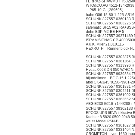
FERRAZ-SHAWMUT TS32606
WTO&CO.AG 4512-134-293
P65-10-G
hahn G06-15-80-1-225
SCHUNK 827557 0360133 RH
SCHUNK 827557 0303225 S
safematic SF15 A02 RA+BSS
dehn BSP-M2-BE-HF-
SCHUNK 827557 39371469 
ISRA VISIONAG CP-40
A.u.K. Mller 21.010.115
REXROTH Runner block 
SCHUNK 827557 0302875 B
SCHUNK 827557 0381164 LPP 
SCHUNK 827557 0313996 R
Hydac 0063 DN 050 W/
SCHUNK 827557 9939384 Z
bijurdelimon BF-G 15:1 225
atos CK-63/45*0150-N901-20
SCHUNK 827557 0301831 F
SCHUNK 827557 0304211 D
SCHUNK 827557 0361902 S
SCHUNK 827557 0363652 SR
AEG E230 G216（144/288
SCHUNK 827557 39302133 
EPCOS UPS 6KVA Inklusive Ba
Kuebler 8.5820.0500.20
weiss Model PSN-B
SCHUNK 827557 0361627 S
SCHUNK 827557 0331404 N
CROMPTON type:1630 inp