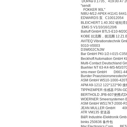
DOPAa 0.1735、419.00.47 
"sendt
FOKKER 90L"
NI8U-M12-AP6X-H1141 6441
EDWARDS 泵 C10012054
BLEICHERT 1.40.302 链轮
EMG S V1/10/16/120/6
Balluff GmbH BTL5-E10-M
KOBE 抗流圈，扼流圈 12.Z1.B
AViTEQ Vibrationstechnik
9310-V0003
D3W002CNJW
Bar GmbH PKI-1/2-I-015-C05
Beckhoff Automation GmbH
Multi-Contact Deutschlan
Buehler NT 63-K4-MS-M3/
sms-meer GmbH D661-4
Burster Praezisionsmesst
ASM GmbH WS10-1000-420
APM A9-1212 122*122*90 
TIPPKEMPER 传感器 PSN-GD
BERTHOLD JPB-607便携
WOERNER Smeersystemen 
ASM GmbH WS17KT-2000-
JEAN MULLER GmbH 400
ATR VM135 变送器
B&R Industrie-Elektronik G
binks 250636 备件包
Mar Electronics Corp BET