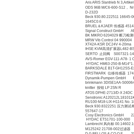
Aris ARIS Slantrieb N 3,Ar
ODS 96B M/C6-600-S12， N
D-232D
Beck 930.80.222511 166
1645C0.6
BRUEL＆KJAER 传感器 4514
Signal Construct GmbH 
BK MIKRO 6204029 断刀
MRW Vib Control 04 990004
XT42A-KSR DC24V 4-20ma
IHSE KVM高清扩展器L482-B
SERTO 止回阀 S007321-14
AVS-Romer EGV-111-A78- 
HYDAC HM63-250-B-M14*1
BARKSDALE B1T-GH12SS-Exi
FIRSTMARK 位移传感器 174
Dynamik-Pumpen GmbH ETAN
brinkmann 3DISE1AA-S00
knitter 按钮 LP 2SN R
ATOS DPHE-2713/D-X 24D
Senstronic A120212L181011
RU100-M18-LIX-H1141 No. 
Beck 930.8322251 压力测试
557647-17
Cosy Electronics GmbH 2
HYDAC ETS1701-100-000
Lambrecht 风向标 00.14602.
M125242 21708-002过滤器
D.G.BELLOS & CO O.E. 2SY