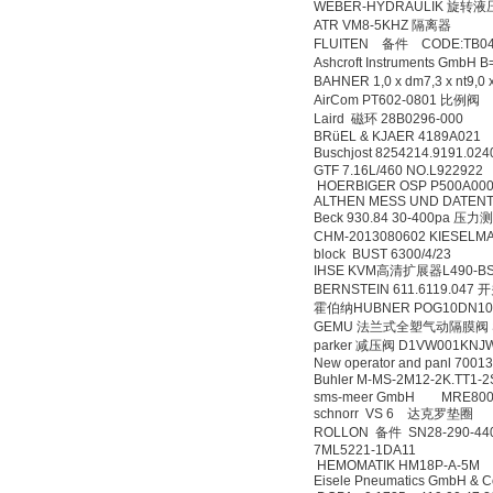
WEBER-HYDRAULIK 旋转液压缸 D
ATR VM8-5KHZ 隔离器
FLUITEN 备件 CODE:TB0400
Ashcroft Instruments Gmb
BAHNER 1,0 x dm7,3 x nt9,
AirCom PT602-0801 比例阀
Laird 磁环 28B0296-000
BRüEL & KJAER 4189A021
Buschjost 8254214.9191.0
GTF 7.16L/460 NO.L922922
HOERBIGER OSP P500A00
ALTHEN MESS UND DATEN
Beck 930.84 30-400pa 压
CHM-2013080602 KIESEL
block BUST 6300/4/23
IHSE KVM高清扩展器L490-B
BERNSTEIN 611.6119.047 
霍伯纳HUBNER POG10DN102
GEMU 法兰式全塑气动隔膜阀 SA.
parker 减压阀 D1VW001KNJ
New operator and panl 70013
Buhler M-MS-2M12-2K.TT1
sms-meer GmbH MRE800*
schnorr VS 6 达克罗垫圈
ROLLON 备件 SN28-290-44
7ML5221-1DA11
HEMOMATIK HM18P-A-5M
Eisele Pneumatics GmbH 