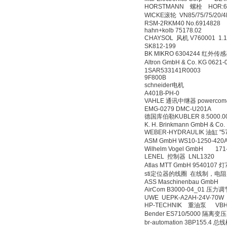
HORSTMANN 螺栓 HOR:65-
WICKE滚轮 VN85/75/75/20/4
RSM-2RKM40 No.6914828
hahn+kolb 75178.02
CHAYSOL 风机 V760001 1.
SK812-199
BK MIKRO 6304244 红外
Altron GmbH & Co. KG 0621
1SAR533141R0003
9F800B
schneider电机
A401B-PH-0
VAHLE 通讯中继器 powercom48
EMG-0279 DMC-U201A
德国库伯勒KUBLER 8.5000.00
K. H. Brinkmann GmbH & 
WEBER-HYDRAULIK 油缸 "57
ASM GmbH WS10-1250-42
Wilhelm Vogel GmbH 171
LENEL 控制器 LNL1320
Atlas MTT GmbH 9540107 
sti定位器的线圈 在线制，电阻
ASS Maschinenbau GmbH 
AirCom B3000-04_01 压力
UWE UEPK-A2AH-24V-70W
HP-TECHNIK 重油泵 VBHG-
Bender ES710/5000 隔离变
br-automation 3BP155.4 