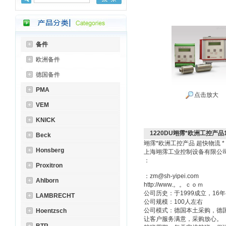
备件
欧洲备件
德国备件
PMA
点击放大
VEM
KNICK
1220DU翊霈*欧洲工控产品1
Beck
翊霈*欧洲工控产品 超快物流 
Honsberg
上海翊霈工业控制设备有限
：
Proxitron
：zm@sh-yipei.com
Ahlborn
http://www.。。ｃｏｍ
公司历史：于1999成立，1
LAMBRECHT
公司规模：100人左右
公司模式：德国本土采购，德
Hoentzsch
让客户服务满意，采购放心。