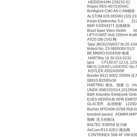
HEIDENHAIN 229232-01
Ropex RES-407/230VAC
Bonfiglioli CMCAN CAM模块
ALSTOM 029.365083 (SSI 2
Kelan Elektronika S.A. Z
B&R X20DI4371 总线模块
Bruel kjaer Vibro Gmbh A
LIFT-O-MAT Hub 100mm Kraft 
ATOS DB-15/G 阀
Type.JBSX2/SW/ST Nr.20-104
Indent No. 23-0800GNI G1/2
BK MIKRO 6204308 电缆
HARTINa 19 30 016 0232
igus CF130.07.12.UL 12G
MK31-11EX0-LU/24VDC No.
KISTLER 4502A050R
Burster 8511-6002 2000N
08910-B2500x36
HARTING 插头、插座 公（Han 6
UNDK 30I6103/S14,1012904
B&R Industrie-Elektronik 
EVES HERRAJE RPR EMP
GLACIER 自润滑套 1220D
Bucher MTDA08-025M 同
bondioli-pavesi POMPA M
制阀 压力控制法
BALTEC 838058 压力杯
AirCom R13-02EV 调压阀
CONTRINEX S08-4F VW-0