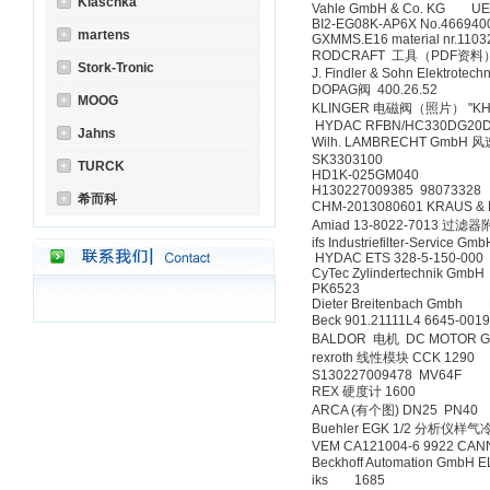
Klaschka
Vahle GmbH & Co. KG UE1
BI2-EG08K-AP6X No.466940
martens
GXMMS.E16 material nr.1103
RODCRAFT 工具（PDF资料）
Stork-Tronic
J. Findler & Sohn Elektro
DOPAG阀 400.26.52
MOOG
KLINGER 电磁阀（照片） "KH
HYDAC RFBN/HC330DG20D
Jahns
Wilh. LAMBRECHT GmbH 风速
SK3303100
TURCK
HD1K-025GM040
H130227009385 98073328
希而科
CHM-2013080601 KRAUS &
Amiad 13-8022-7013 
ifs Industriefilter-Service 
HYDAC ETS 328-5-150-00
CyTec Zylindertechnik Gm
PK6523
Dieter Breitenbach Gmb
Beck 901.21111L4 6645-
BALDOR 电机 DC MOTOR 
rexroth 线性模块 CCK 1290
S130227009478 MV64F
REX 硬度计 1600
ARCA (有个图) DN25 PN40
Buehler EGK 1/2 分析仪样
VEM CA121004-6 9922 CA
Beckhoff Automation GmbH
iks 1685