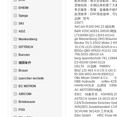
BTR
航班周期：每天安排航班，保
货物包装：长期以来积累了大
EHEIM
售后服务：客服，返修集中操
处理效率：ERP系统做单，可
Spega
品牌 型号
23977
SKI
AirCom R160-04C15 稳压阀
B&R X20CA0E61.00030 网线
ADZ
LT1000M-Q21-LI0X3-H1141
gb Meesenburg OHG Braun
Mankenberg
Becker SV 5.250/2 Motor 2 K
DITTRICH
ELCIS z115-2000-824/5-b-n
Bi50u-Q80-AP6X2-H1141 16
7ML5033-2BA10-1A
Burster
berg spanntechnik 791.13
E3-00340 G640 6119
德国备件
DELTA 分流阀 PM6RV
Braun
BNZ 125 463 4 G CN S GG S 
RI 300-W2G Art-Nr.9900112
Otto Meyer GmbH & Co. 0
zuercher-technik
HBE-hydraulik softex 42/55
HAHN+KOLB 台虎钳 53068
EC MOTION
AC-MOTOREN电机
AIRCOM
IDEC 转换开关 ASHW3L2
ASTECH GmbH 15-0015-00 K
Brinkmann
CENTA Antriebe Kirschey 
AVK|SEG Zusatzbaustein C
FSG
SCHUNK 361420 工件夹具
Efen GmbH HRC-Fuse-NH-S