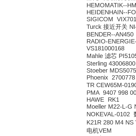
HEMOMATIK--HM
HEIDENHAIN--FO
SIGICOM VIX7
Turck 接近开关 NI4
BENDER--AN450
RADIO-ENERGIE-
VS181000168
Mahle 滤芯 PI5105
Sterling 43006800
Stoeber MDS5075
Phoenix 2700778
TR CEW65M-0190
PMA 9407 998 0
HAWE RK1
Moeller M22-L-G
NOKEVAL-0102
K21R 280 M4 N
电机VEM