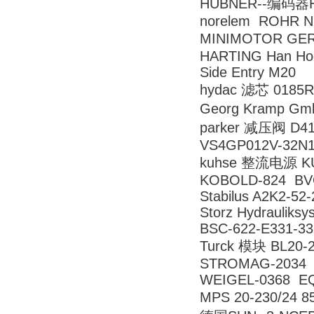
HUBNER--编码器H
norelem ROHR 
MINIMOTOR GERM
HARTING Han Hoo
Side Entry M20
hydac 滤芯 0185
Georg Kramp G
parker 减压阀 D4
VS4GP012V-32N11
kuhse 整流电源 KUS
KOBOLD-824 BV
Stabilus A2K2-52
Storz Hydraulik
BSC-622-E3
Turck 模块 BL20-
STROMAG-2034 
WEIGEL-0368 
MPS 20-230/24 