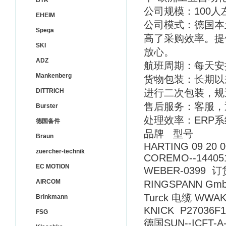
BTR
公司规模：100人
EHEIM
公司模式：德国本
Spega
高了采购效率。提
SKI
放心。
ADZ
航班周期：每天安
Mankenberg
货物包装：长期以
DITTRICH
进行二次包装，规
售后服务：客服，
Burster
处理效率：ERP
德国备件
品牌 型号
Braun
HARTING 09 20 0
zuercher-technik
COREMO--14405
EC MOTION
WEBER-0399 订
AIRCOM
RINGSPANN Gmb
Turck 电缆 WWAK5
Brinkmann
KNICK P27036F1
FSG
德国SUN--ICFT-A-