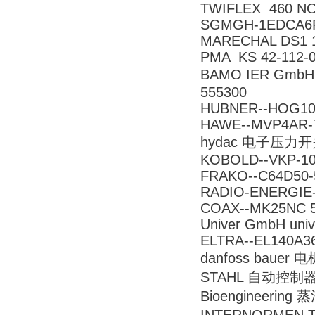
TWIFLEX 460 NO
SGMGH-1EDCA6F
MARECHAL DS1 
PMA KS 42-112-0
BAMO IER GmbH 
555300
HUBNER--HOG10
HAWE--MVP4AR-7
hydac 电子压力开关 
KOBOLD--VKP-10
FRAKO--C64D50-
RADIO-ENERGIE-
COAX--MK25NC 
Univer GmbH uni
ELTRA--EL140A3
danfoss bauer 电
STAHL 自动控制器 8
Bioengineering 