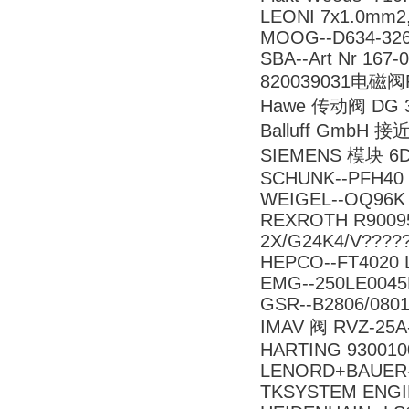
LEONI 7x1.0mm2
MOOG--D634-32
SBA--Art Nr 167-
820039031电磁阀R
Hawe 传动阀 DG 3
Balluff GmbH 接
SIEMENS 模块 6D
SCHUNK--PFH40 
WEIGEL--OQ96K 
REXROTH R9009
2X/G24K4/V????
HEPCO--FT4020 L
EMG--250LE004
GSR--B2806/0801
IMAV 阀 RVZ-25A
HARTING 930010
LENORD+BAUER-
TKSYSTEM ENGI