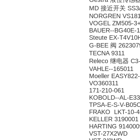
MD 接近开关 SS3/L
NORGREN VS
VOGEL ZM505
BAUER--BG40E-11
Steute EX-T4V10
G-BEE 阀 262307
TECNA 9311
Releco 继电器 C3-
VAHLE--165011
Moeller EASY822
VO360311
171-210-061
KOBOLD--AL-E33
TPSA-E-S-V-B05C
FRAKO LKT-10-4
KELLER 3190001
HARTING 914000
VST-27X2WD