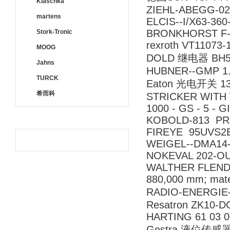
Klaschka
ZIEHL-ABEGG-02
martens
ELCIS--I/X63-36
BRONKHORST F-
Stork-Tronic
rexroth VT11
MOOG
DOLD 继电器 BH592
Jahns
HUBNER--GMP 1.
TURCK
Eaton 光电开关 13
希而科
STRICKER WITH 
1000 - GS - 5 - 
KOBOLD-813 PR
FIREYE 95UVS2
WEIGEL--DMA14
NOKEVAL 202-OU
WALTHER FLENDER 
880,000 mm; mate
RADIO-ENERGIE
Resatron ZK
HARTING 61 03 0
Gestra 液位传感器 