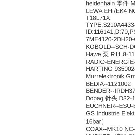
heidenhain 零件 
LEWA EHI/EK4 NO
T18L71X
TYPE.S210A4433
ID:116141,D:70,P
7ME4120-2DH2
KOBOLD--SCH-D
Hawe 泵 R11.8-11.
RADIO-ENERGIE-
HARTING 935002
Murrelektronik
BEDIA--1121002
BENDER--IRDH37
Dopag 针头 D32-1
EUCHNER--ESU-B
GS Industrie E
16bar）
COAX--MK10 NC-