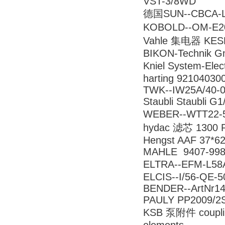
VST-3/8WD
德国SUN--CBCA-
KOBOLD--OM-E2
Vahle 集电器 KESR
BIKON-Technik G
Kniel System-Ele
harting 92104030
TWK--IW25A/40-0
Staubli Staubli G
WEBER--WTT22-
hydac 滤芯 1300 
Hengst AAF 37*6
MAHLE 9407-998
ELTRA--EFM-L
ELCIS--I/56-QE-
BENDER--ArtNr14
PAULY PP2009/2
KSB 泵附件 couplin