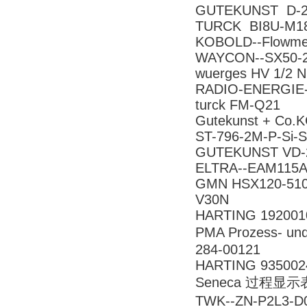
GUTEKUNST D
TURCK BI8U-M18
KOBOLD--Flowme
WAYCON--SX50-2
wuerges HV 1/2 N
RADIO-ENERGIE-
turck FM-Q21
Gutekunst + Co.K
ST-796-2M-P-Si-
GUTEKUNST VD-
ELTRA--EAM115
GMN HSX120-510
V30N
HARTING 192001
PMA Prozess- u
284-00121
HARTING 935002
Seneca 过程显示表
TWK--ZN-P2L3-D