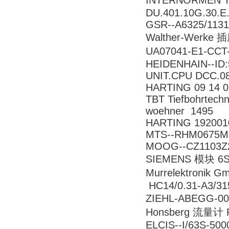
INTERNORMEN 
DU.401.10G.30.E.P
GSR--A6325/1131
Walther-Werke 插
UA07041-E1-CC
HEIDENHAIN--ID:
UNIT.CPU DCC.0
HARTING 09 14 0
TBT Tiefbohrtech
woehner 1495
HARTING 192001
MTS--RHM0675M
MOOG--CZ1103Z
SIEMENS 模块 6S
Murrelektronik 
HC14/0.31-A3/3
ZIEHL-ABEGG-0
Honsberg 流量计 
ELCIS--I/63S-50