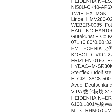
HEIDENHAIN--LS
NI50U-CK40-AP
TWIFLEX MSK 1/
Linde HMV280-02
WEBER-0085 Foto
HARTING HAN10E 
Gutekunst + C
071I(0.80*0.80*32
EM-TECHNIK 比例
KOBOLD--VKG-2
FRIZLEN-0193 F
HYDAC--M-SR30
Stenflex rudolf
ELCIS--38C8-500
Avdel Deutschla
VIPA 数字模块 315
HEIDENHAIN--ERN
6100.1001毛刷War
MTS--RHM0750M