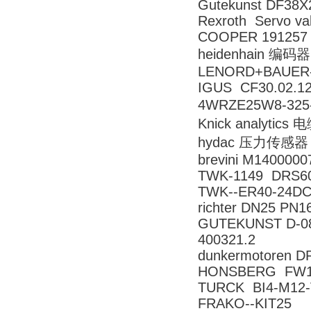
Gutekunst DF38X
Rexroth Servo va
COOPER 191257
heidenhain 编码器
LENORD+BAUER-
IGUS CF30.02.1
4WRZE25W8-325
Knick analytics
hydac 压力传感器 H
brevini M140000
TWK-1149 DRS6
TWK--ER40-24DC
richter DN25 PN1
GUTEKUNST D-0
400321.2
dunkermotoren D
HONSBERG FW1
TURCK BI4-M12-
FRAKO--KIT25