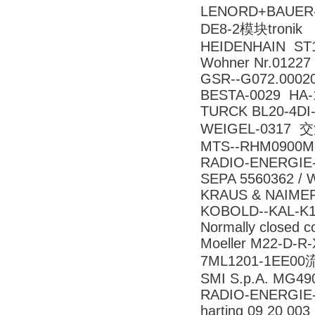
LENORD+BAUER-
DE8-2模块tronik
HEIDENHAIN ST12
Wohner Nr.01227
GSR--G072.00020
BESTA-0029 HA-
TURCK BL20-4DI
WEIGEL-0317 交
MTS--RHM0900M
RADIO-ENERGIE-
SEPA 5560362 /
KRAUS & NAIMER
KOBOLD--KAL-K
Normally closed 
Moeller M22-D-R-
7ML1201-1EE0
SMI S.p.A. MG49
RADIO-ENERGIE--
harting 09 20 003