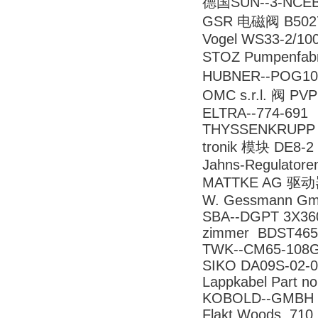
德国SUN--3-NCEB-L
GSR 电磁阀 B5027/
Vogel WS33-2
STOZ Pumpenfabr
HUBNER--POG10
OMC s.r.l. 阀 PV
ELTRA--774-691
THYSSENKRUPP A
tronik 模块 DE8-2
Jahns-Regulator
MATTKE AG 驱动
W. Gessmann Gm
SBA--DGPT 3X36
zimmer BDST465
TWK--CM65-108
SIKO DA09S-02-00
Lappkabel Part no
KOBOLD--GMBH 
Flakt Woods 710