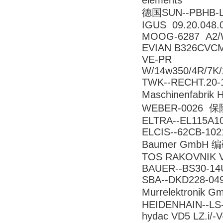
elements
德国SUN--PBHB-L
IGUS 09.20.048.
MOOG-6287 A2/
EVIAN B326CVCM
VE-PR
W/14w350/4R/7K/
TWK--RECHT.20-1
Maschinenfabrik
WEBER-0026 保险
ELTRA--EL115A10
ELCIS--62CB-102
Baumer GmbH 
TOS RAKOVNI
BAUER--BS30-14
SBA--DKD228-04
Murrelektronik
HEIDENHAIN--LS
hydac VD5 LZ