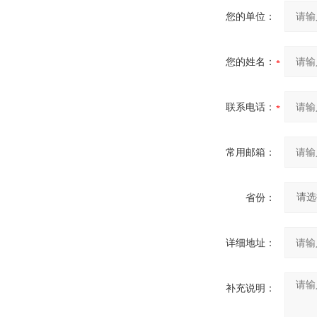
您的单位：
您的姓名：
联系电话：
常用邮箱：
省份：
详细地址：
补充说明：