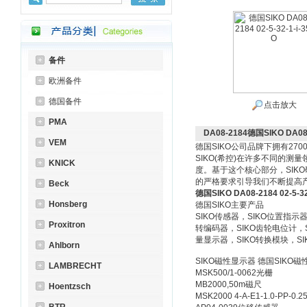
备件
欧洲备件
德国备件
点击放大
PMA
DA08-2184德国SIKO DA08-2
VEM
德国
SIKO
公司品牌下拥有
270
SIKO(
希控
)
在许多不同的测量
KNICK
度。基于这个核心部分，
SIKO
的严格要求引导我们不断提高
Beck
德国SIKO DA08-2184 02-5-32-
Honsberg
德国
SIKO
主要产品
SIKO
传感器，
SIKO
位置指示
Proxitron
转编码器，
SIKO
齿轮电位计，
量显示器，
SIKO
转换模块，
SI
Ahlborn
SIKO磁性显示器 德国SIKO
LAMBRECHT
MSK500/1-0062
光栅
MB2000,50m
磁尺
Hoentzsch
MSK2000 4-A-E1-1.0-PP-0.25