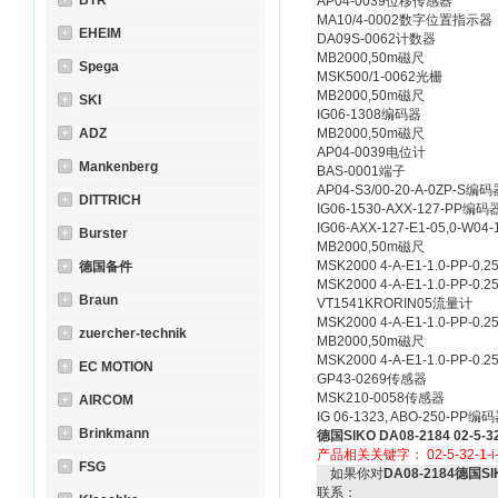
BTR
AP04-0039
位移传感器
MA10/4-0002
数字位置指示器
EHEIM
DA09S-0062
计数器
MB2000,50m
磁尺
Spega
MSK500/1-0062
光栅
MB2000,50m
磁尺
SKI
IG06-1308
编码器
ADZ
MB2000,50m
磁尺
AP04-0039
电位计
Mankenberg
BAS-0001
端子
AP04-S3/00-20-A-0ZP-S
编码
DITTRICH
IG06-1530-AXX-127-PP
编码
IG06-AXX-127-E1-05,0-W04-
Burster
MB2000,50m
磁尺
MSK2000 4-A-E1-1.0-PP-0.25
德国备件
MSK2000 4-A-E1-1.0-PP-0.25
Braun
VT1541KRORIN05
流量计
MSK2000 4-A-E1-1.0-PP-0.25
zuercher-technik
MB2000,50m
磁尺
MSK2000 4-A-E1-1.0-PP-0.25
EC MOTION
GP43-0269
传感器
MSK210-0058
传感器
AIRCOM
IG 06-1323, ABO-250-PP
编码
Brinkmann
德国SIKO DA08-2184 02-5-32-
产品相关关键字：
02-5-32-1-
FSG
如果你对
DA08-2184德国SIKO
联系：