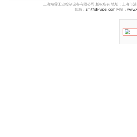
上海翊霈工业控制设备有限公司 版权所有 地址：上海市浦东新区川图
邮箱：
zm@sh-yipei.com
网址：
www.y