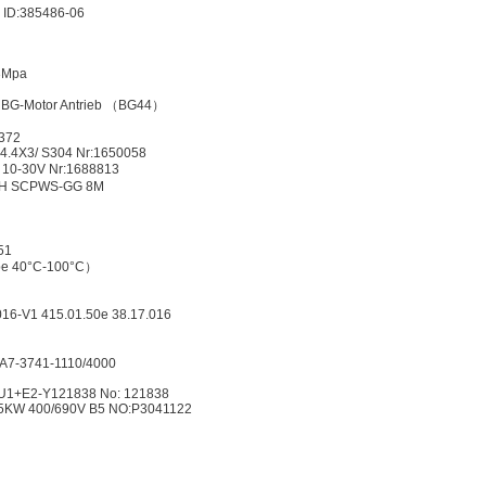
 ID:385486-06
3Mpa
 BG-Motor Antrieb （BG44）
372
S4.4X3/ S304 Nr:1650058
10-30V Nr:1688813
H SCPWS-GG 8M
51
be 40°C-100°C）
16-V1 415.01.50e 38.17.016
A7-3741-1110/4000
U1+E2-Y121838 No: 121838
,5KW 400/690V B5 NO:P3041122