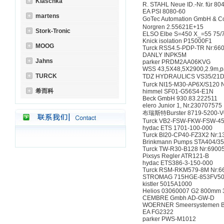
Klaschka
R. STAHL Neue ID.-Nr. für 80
EA PSI 8080-60
martens
GoTec Automation GmbH & 
Norgren 2.55621E+15
Stork-Tronic
ELSO Elbe S=450 X_=55 75/
Knick isolation P15000F1
MOOG
Turck RSS4.5-PDP-TR Nr:66
DANLY INPK5M
Jahns
parker PRDM2AA06KVG
WSS 43,5X48,5X2900,2.9m,par
TURCK
TDZ HYDRAULICS VS35/21D
Turck NI15-M30-AP6X/S120 
希而科
himmel SF01-G56S4-E1N
Beck GmbH 930.83.222511
elero Junior 1, Nr.230707575
布瑞斯特Burster 8719-5200-
Turck VB2-FSW-FKW-FSW-45
hydac ETS 1701-100-000
Turck BI20-CP40-FZ3X2 Nr:1
Brinkmann Pumps STA404/35
Turck TW-R30-B128 Nr:6900
Pixsys Regler ATR121-B
hydac ETS386-3-150-000
Turck RSM-RKM579-8M Nr:6
STROMAG 715HGE-853FV50
kistler 5015A1000
Helios 03060007 G2 800mm
CEMBRE Gmbh AD-GW-D
WOERNER Smeersystemen BV V
EA FG2322
parker PWS-M1012