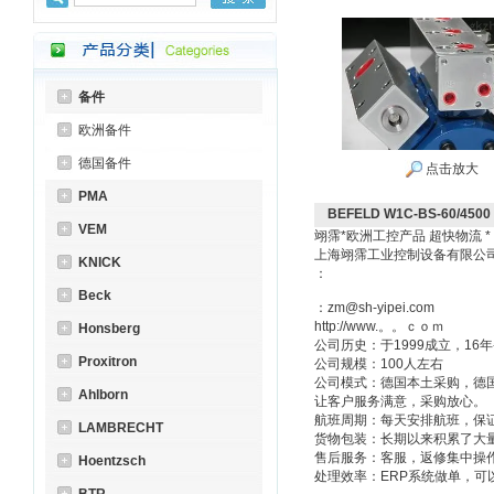
备件
欧洲备件
德国备件
点击放大
PMA
BEFELD W1C-BS-60/450
VEM
翊霈*欧洲工控产品 超快物流 
上海翊霈工业控制设备有限
KNICK
：
Beck
：zm@sh-yipei.com
http://www.。。ｃｏｍ
Honsberg
公司历史：于1999成立，1
Proxitron
公司规模：100人左右
公司模式：德国本土采购，德
Ahlborn
让客户服务满意，采购放心。
航班周期：每天安排航班，保
LAMBRECHT
货物包装：长期以来积累了大
售后服务：客服，返修集中操
Hoentzsch
处理效率：ERP系统做单，可