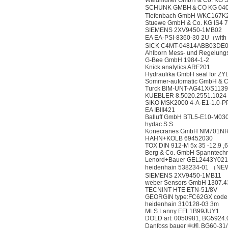
Weidmuller GmbH & Co. KG 
SCHUNK GMBH＆CO KG 0405
Tiefenbach GmbH WKC167K
Stuewe GmbH & Co. KG IS4 
SIEMENS 2XV9450-1MB02
EA EA-PSI-8360-30 2U（with 
SICK C4MT-04814ABB03DE
Ahlborn Mess- und Regelun
G-Bee GmbH 1984-1-2
Knick analytics ARF201
Hydraulika GmbH seal for
Sommer-automatic GmbH & 
Turck BIM-UNT-AG41X/S1139
KUEBLER 8.5020.2551.1024
SIKO MSK2000 4-A-E1-1.0-PP
EA IBIII421
Balluff GmbH BTL5-E10-M03
hydac S.S
Konecranes GmbH NM701N
HAHN+KOLB 69452030
TOX DIN 912-M 5x 35 -12.9 ,
Berg & Co. GmbH Spanntechn
Lenord+Bauer GEL2443Y021
heidenhain 538234-01 （NE
SIEMENS 2XV9450-1MB11
weber Sensors GmbH 1307.4
TECNINT HTE ETN-51/8V
GEORGIN type:FC62GX cod
heidenhain 310128-03 3m
MLS Lanny EFL1B99JUY1
DOLD art: 0050981, BG5924
Danfoss bauer 电机 BG60-3