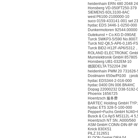
heidenhain ERN 480 2048 24
Honsberg VD-050FT250-379
SIEMENS 6DL3100-8AC
west P6100-2100000-10
suco 0159-433141-001 set 2
hydac EDS 3446-1-0250-000
Dunkermotoren 92544.00000
Gutekunst + Co.KG D-090AE
Turck SWKP3-5/S90 No.8007
Turck NI2-Q6,5-AP6-0,185-F
Turck BID2-H12F-AP6/S312，
ROLAND ELECTRONIC Gmb
Murrelektronik GmbH 857805
Honsberg UB1-032EM-10
德国DELTA TS2204 2M
heidenhain PWM 20 731626-
Dostmann 650w/Pt100 （pro
hydac EDS344-2-016-000
hydac 0400 DN 006 BN4HC
Dopag 22000232 D38-5192-0
Phoenix 1656725
Hoentzsch 服务费
BARTEC Holding GmbH TYP:
hydac ETS 328-5-100-000
Pepperl+Fuchs GmbH NJ40+
Busck & Co ApS MS112L-4 5
Hoentzsch NT SN.:A000/560
ASM GmbH CONN-DIN-8F-W
Knick 830XS1
PILZ 312651
ELDON GmbH DRA 04