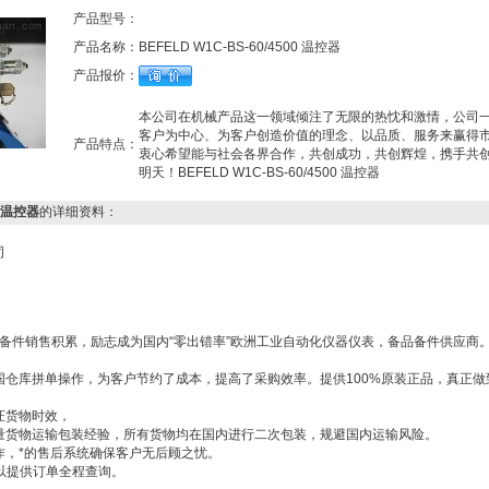
产品型号：
产品名称：
BEFELD W1C-BS-60/4500 温控器
产品报价：
本公司在机械产品这一领域倾注了无限的热忱和激情，公司
客户为中心、为客户创造价值的理念、以品质、服务来赢得
产品特点：
衷心希望能与社会各界合作，共创成功，共创辉煌，携手共
明天！BEFELD W1C-BS-60/4500 温控器
0 温控器
的详细资料：
*
公司
6年备件销售积累，励志成为国内“零出错率”欧洲工业自动化仪器仪表，备品备件供应商
国仓库拼单操作，为客户节约了成本，提高了采购效率。提供100%原装正品，真正做
证货物时效，
量货物运输包装经验，所有货物均在国内进行二次包装，规避国内运输风险。
作，*的售后系统确保客户无后顾之忧。
以提供订单全程查询。