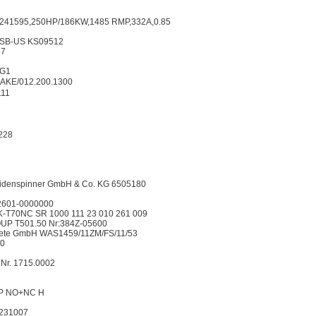
241595,250HP/186KW,1485 RMP,332A,0.85
USB-US KS09512
87
-G1
E/012.200.1300
111
）
228
Seidenspinner GmbH & Co. KG 6505180
12601-0000000
K-T70NC SR 1000 111 23 010 261 009
 T501.50 Nr:384Z-05600
raete GmbH WAS1459/11ZM/FS/11/53
10
r. 1715.0002
P NO+NC H
5231007