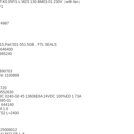
K0.05F/1-L W2S 130-BM03-01 230V（with fan）
F1
474987
*15,Part 501-551.5GB，FTL SEALS
1646400
895240
1690703
r. 1100889
5720
0552630
C 0240-G0 45 13606E6A 24VDC 100%ED 1 73A
1395-01
1 644140
A 1.0
 TS2 L=2400
r.25008012