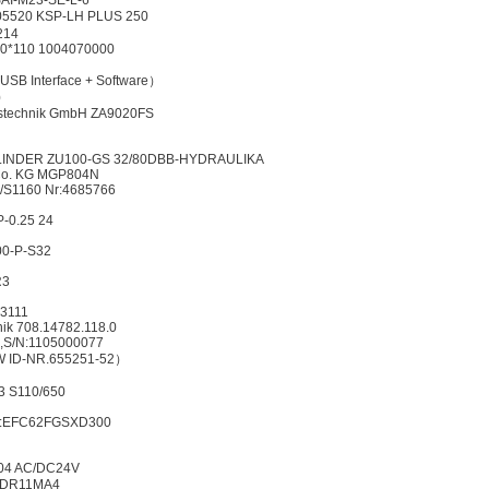
SAI-M23-SE-L-6
520 KSP-LH PLUS 250
214
70*110 1004070000
USB Interface + Software）
0
gstechnik GmbH ZA9020FS
 ZYLINDER ZU100-GS 32/80DBB-HYDRAULIKA
Co. KG MGP804N
/S1160 Nr:4685766
-0.25 24
00-P-S32
R3
63111
ik 708.14782.118.0
,S/N:1105000077
W ID-NR.655251-52）
3 S110/650
e:EFC62FGSXD300
.04 AC/DC24V
1/DR11MA4