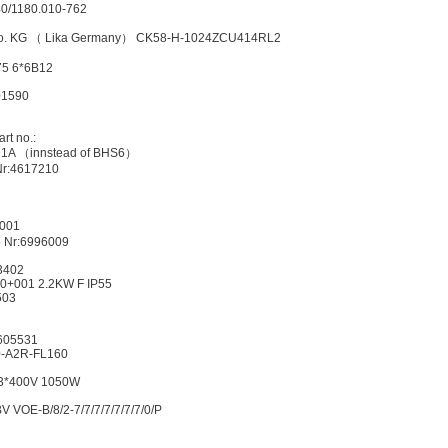
40/1180.010-762
Co. KG （ Lika Germany） CK58-H-1024ZCU414RL2
75 6*6B12
01590
t no.:
1A （innstead of BHS6）
Nr:4617210
V001
 Nr:6996009
3402
0+001 2.2KW F IP55
503
605531
-A2R-FL160
 3*400V 1050W
OE-B/8/2-7/7/7/7/7/7/7/0/P