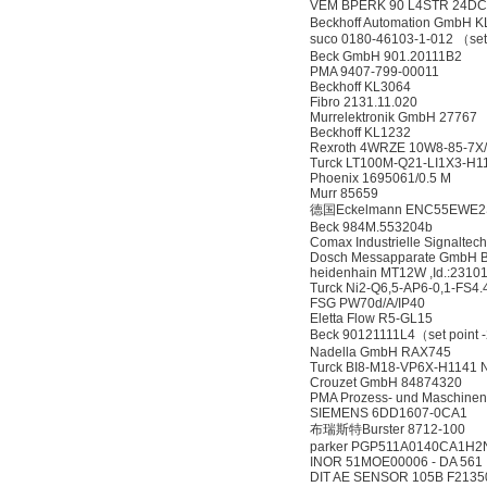
VEM BPERK 90 L4STR 24DC
Beckhoff Automation GmbH 
suco 0180-46103-1-012 （se
Beck GmbH 901.20111B2
PMA 9407-799-00011
Beckhoff KL3064
Fibro 2131.11.020
Murrelektronik GmbH 27767
Beckhoff KL1232
Rexroth 4WRZE 10W8-85-7
Turck LT100M-Q21-LI1X3-H1
Phoenix 1695061/0.5 M
Murr 85659
德国Eckelmann ENC55EWE2S
Beck 984M.553204b
Comax Industrielle Signal
Dosch Messapparate GmbH 
heidenhain MT12W ,Id.:2310
Turck Ni2-Q6,5-AP6-0,1-FS4
FSG PW70d/A/IP40
Eletta Flow R5-GL15
Beck 90121111L4（set point -
Nadella GmbH RAX745
Turck BI8-M18-VP6X-H1141 
Crouzet GmbH 84874320
PMA Prozess- und Maschine
SIEMENS 6DD1607-0CA1
布瑞斯特Burster 8712-100
parker PGP511A0140CA1H2
INOR 51MOE00006 - DA 561
DIT AE SENSOR 105B F2135