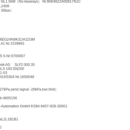
 GL1.5kW（No keyways） Nr:8064822A00817N1C
KL2408
t 30bar）
X/6EG24N9K31/A1D3M
141 Nr:1539891
 S-Nr:0700007
technik AG SLF2.000.35
BLS 100 DN200
11-03
.4X3/S304 Nr:1650048
27kPa,send signal -20kPa,low limit）
Nr:4605156
n-Automation GmbH KS94 9407-928-30001
NL2L1B1B1
0