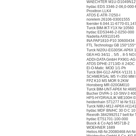
WAECHTER M1U-D1049N12T-
hydac EDS 3346-2-06,0-000-
Proxitron LLK4
ATOS E-ATR-7/250-I
norelem 26106-03001555
foerster 6.044.11-6770-01,1
Turck BIM-IKT-Y1X Nr:10560
hydac EDS3446-2-0250-000
Nadella AX9110145
INA PAP1810-P10 30600434
FTL Technology GB 150*155
Turck NI20U-EG30SK-AP6X 
GEA HG 34/11，5/5，8-5 NO:
ADDI-DATA GmbH PX901-AG
ATOS DPHE-2713/D-X 24DC
El-O-Matic MOD 1/1-Ph
Turck BI4-G12-AP6X-V1131 
SCHMERSAL M5 Y=350 MM N
FPZ K10 MS MOR 9.2KW
Honsberg MR-020GM010
Turck BIM-UNT-AP6X Nr:468
Bucher DVPA-1-10-SNV-3 40
HPS-HYDRAULIK WE100H 03
heidenhain ST1277 Id-Nr:51
Turck NI8U-M12-AP6X-H114
hydac MDF BN/HC 30 O C 10 
Rexroth 3842992517 belt for
hydac ETS1701-100-000
Busck & Co ApS MS71B-2
WOEHNER 1689
Helios AB-Nr.20080468 Art-N