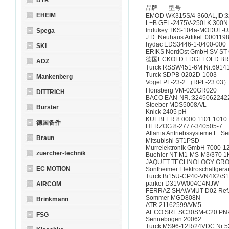
BTR
品牌 型号
EHEIM
EMOD WK315S/4-360AL,ID:3
L+B GEL-2475V-250LK 300N
Indukey TKS-104a-MODUL-
Spega
J.D. Neuhaus Artikel: 000119
hydac EDS3446-1-0400-000
SKI
ERIKS NordOst GmbH SV-ST
德国ECKOLD EDGEFOLD BRAK
ADZ
Turck RSSW451-6M Nr:6914
Turck SDPB-0202D-1003
Mankenberg
Vogel PF-23-2 （RPF-23.03
Honsberg VM-020GR020
DITTRICH
BACO EAN-NR.:3245062242
Stoeber MDS5008A/L
Burster
Knick 2405 pH
KUEBLER 8.0000.1101.1010
德国备件
HERZOG 8-2777-340505-7
Atlanta Antriebssysteme E. 
Braun
Mitsubishi ST1PSD
Murrelektronik GmbH 7000-
zuercher-technik
Buehler NT M1-MS-M3/370 1
JAQUET TECHNOLOGY GROUP
EC MOTION
Sontheimer Elektroschaltge
Turck Bi15U-CP40-VN4X2/S
parker D31VW004C4NJW
AIRCOM
FERRAZ SHAWMUT D02 Ref.N
Sommer MGD808N
Brinkmann
ATR 21162599/VM5
AECO SRL SC30SM-C20 PN
FSG
Sennebogen 20062
Turck MS96-12R/24VDC Nr: