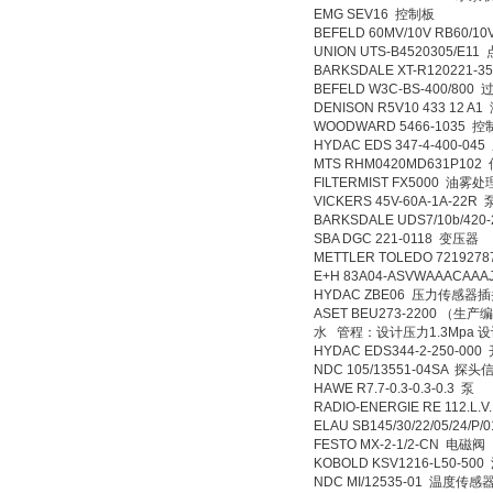
EMG SEV16 控制板
BEFELD 60MV/10V RB60/
UNION UTS-B4520305/E1
BARKSDALE XT-R120221-3
BEFELD W3C-BS-400/80
DENISON R5V10 433 12 A
WOODWARD 5466-1035 
HYDAC EDS 347-4-400-0
MTS RHM0420MD631P102
FILTERMIST FX5000 油雾
VICKERS 45V-60A-1A-22R 
BARKSDALE UDS7/10b/4
SBA DGC 221-0118 变压器
METTLER TOLEDO 721927
E+H 83A04-ASVWAAACA
HYDAC ZBE06 压力传感器
ASET BEU273-2200 （生
水 管程：设计压力1.3Mpa 设计
HYDAC EDS344-2-250-000
NDC 105/13551-04SA 
HAWE R7.7-0.3-0.3-0.3 泵
RADIO-ENERGIE RE 112.L.V
ELAU SB145/30/22/05/24/P
FESTO MX-2-1/2-CN 电磁阀
KOBOLD KSV1216-L50-50
NDC MI/12535-01 温度传感