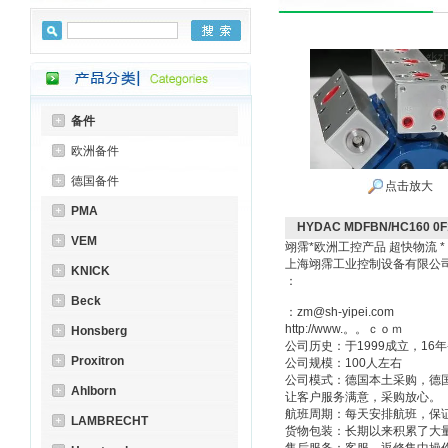
备件
欧洲备件
德国备件
点击放大
PMA
HYDAC MDFBN/HC160 0F
VEM
翊霈*欧洲工控产品 超快物流 
上海翊霈工业控制设备有限
KNICK
：
Beck
：zm@sh-yipei.com
http://www.。。ｃｏｍ
Honsberg
公司历史：于1999成立，1
Proxitron
公司规模：100人左右
公司模式：德国本土采购，德
Ahlborn
让客户服务满意，采购放心。
航班周期：每天安排航班，保
LAMBRECHT
货物包装：长期以来积累了大