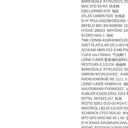
BARKSDALE XT-R120221-
MAC 87D-55-RA 快排阀
EBG UXP600-47R 电阻
ATLAS 1089057529 传感器
E+H TR10-AAD3BHSD230
BEFELD B6C-BS-60/800
HYDAC ZBE03 同HYDAC-1
ELERO Vario 1 电机
TWK CRN66-819R4096D1
ASET PLATULAR IJS 1×
SCHUNK MMS-P22-S-M8-
COAX vsv-f 50drnc 气动阀门
LEINE+LINDE 配套编码器86
FESTO MX-2-1/2-CN 电磁阀
BARKSDALE XT-R120221-
OMRON MY2NJ24VDC 中
RADIO-ENERGIE RE 112.L.
LEINE+LINDE 549845-01
HAUSSMANN FVG9401E
KUBLER 8.5020.D552.102
RITTAL SK3323.107 风扇
FESTO SDE1-D10-G2-R14
MAGTROL LB218-111/105 5
SCHENCK CF217920.02
MTS GPS 0050 MD 60 1 
E+H 83A04-ASVWAAACA
HYDAC EDS3446-3-0040-0