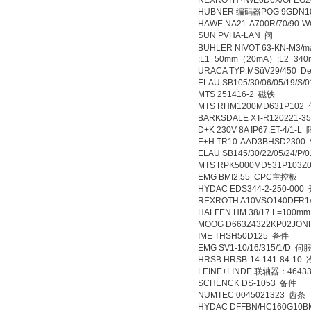
REXROTH 4WE6D6X/OFE
HUBNER 编码器POG 9GDN1
HAWE NA21-A700R/70/90
SUN PVHA-LAN 阀
BUHLER NIVOT 63-KN-M3/ma
;L1=50mm（20mA）;L2=3
URACA TYP:MSüV29/450 De
ELAU SB105/30/06/05/19/S
MTS 251416-2 磁铁
MTS RHM1200MD631P10
BARKSDALE XT-R120221-
D+K 230V 8A IP67.ET-4/1
E+H TR10-AAD3BHSD230
ELAU SB145/30/22/05/24/P
MTS RPK5000MD531P103
EMG BMI2.55 CPC主控板
HYDAC EDS344-2-250-00
REXROTH A10VSO140DFR1
HALFEN HM 38/17 L=100
MOOG D663Z4322KP02JO
IME THSH50D125 备件
EMG SV1-10/16/315/1/D 
HRSB HRSB-14-141-84
LEINE+LINDE 联轴器：464
SCHENCK DS-1053 备件
NUMTEC 0045021323 齿条
HYDAC DFFBN/HC160G10