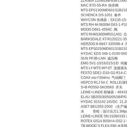
ZLASER Z10M18B-638-L
MAC 87D-55-RA 快排阀
MTS EPS1300MD601S1B2
SCHENCK DS-1051 备件
WAYCON 传感器：SX135-15
MTS RH-M-0600M-D63-1-
MOOG D661-4594C 阀
MTS RHM1800MR011A01
BARKSDALE XT-R120221-3
HERZOG 8-6847-335586-4
MTS EPS0250MD601S1B2
HYDAC EDS 346-1-0100-0
SUN PPJB-LNN 减压阀
EMG SV1-10/16/315/1/D 伺
MTS LY-MTS-WY-6T 连接插
FESTO SDE1-D10-G2-R14
COAX vsv-f 50drnc 气动阀门
HEPCO RLJ 54 C ROLLE/滚
S+B PD550-5KO/5K0 开关
LEINE+LINDE 联轴器：4643
ELAU SB205/30/50/05/38/P
HYDAC 915142 24VDC 21
ASET BEU355-2500 （生
水 管程：设计压力1.3Mpa 设计
LEINE+LINDE SN:31060193
ROTEX GS14 80SH A-GS2.1-
TB.WOOD`S FLEX-F80 