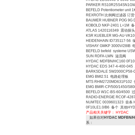
PARKER RS10R25S4SN1
BEFELD Potentiometer uni
REXROTH 比例阀过滤器 订货
BAUMER HUBNER POG 9G 
KOBOLD NKP-2401 L=1M 
ATLAS 1420116349 震动探
KSR KUEBLER MG-AU-VK10
HEIDENHAIN ID735117-5
VISHAY GMKP 3000V/28IB
BEFELD befeld systeme 
SUN RDFA-LWN 溢流阀
HYDAC MDFBN/HC160 0F1
HYDAC EDS 347-4-400-0
BARKSDALE SW2000CP58
EMG BMI2.51 电路处理板
MTS RHM2720MD631P10
EMG BMIR-CP/500/1450
BEFELD W1C-BS-60/450
RADIO-ENERGIE RCOF-4
NUMTEC 0039601323 齿条 
0F10LE1.0/B6 备个 其他HYD
产品相关关键字：
HYDAC
如果你对
HYDAC MDFBN/H
系：