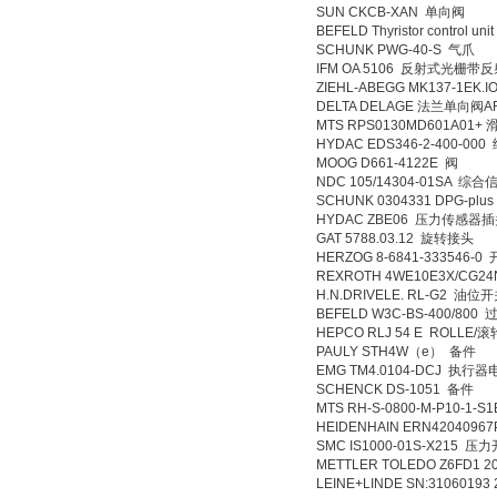
SUN CKCB-XAN 单向阀
BEFELD Thyristor control
SCHUNK PWG-40-S 气爪
IFM OA 5106 反射式光栅带
ZIEHL-ABEGG MK137-1EK.I
DELTA DELAGE 法兰单向阀AR
MTS RPS0130MD601A01+
HYDAC EDS346-2-400-00
MOOG D661-4122E 阀
NDC 105/14304-01SA 综
SCHUNK 0304331 DPG-plu
HYDAC ZBE06 压力传感器
GAT 5788.03.12 旋转接头
HERZOG 8-6841-333546-0
REXROTH 4WE10E3X/CG2
H.N.DRIVELE. RL-G2 油位
BEFELD W3C-BS-400/80
HEPCO RLJ 54 E ROLLE/
PAULY STH4W（e） 备件
EMG TM4.0104-DCJ 执行
SCHENCK DS-1051 备件
MTS RH-S-0800-M-P10-1-
HEIDENHAIN ERN42040967
SMC IS1000-01S-X215 压
METTLER TOLEDO Z6FD
LEINE+LINDE SN:3106019