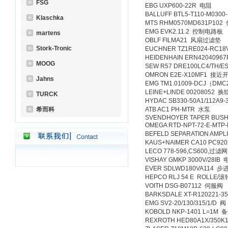
FSG
EBG UXP600-22R 电阻
BALLUFF BTL5-T110-M030
Klaschka
MTS RHM0570MD631P102
EMG EVK2.11.2 控制电路板
martens
OBLF FILMA21 风扇过滤垫
Stork-Tronic
EUCHNER TZ1RE024-RC1
HEIDENHAIN ERN42040967P
MOOG
SEW R57 DRE100LC4/TH/E
OMRON E2E-X10MF1 接近
Jahns
EMG TM1.01009-DCJ（D
LEINE+LINDE 00208052
TURCK
HYDAC SB330-50A1/112A9
希而科
ATB AC1 PH-MTR 水泵
SVENDHOYER TAPER BUSH 
OMEGA RTD-NPT-72-E-MT
BEFELD SEPARATION AMP
KAUS+NAIMER CA10 PC92
LECO 778-596,CS600,过
VISHAY GMKP 3000V/28IB
EVER SDLWD180VA114
HEPCO RLJ 54 E ROLLE/滚
VOITH DSG-B07112 伺服阀
BARKSDALE XT-R120221-3
EMG SV2-20/130/315/1/D 阀
KOBOLD NKP-1401 L=1M 
REXROTH HED80A1X/350