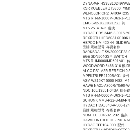
DYNAPAR HS35B10249W
KSR KUEBLER ZTS300 与MG
WENGLOR OR2TA403AT23
MTS RH-M-1000M-D63-1-
EMG SV2-16/130/315/1 阀
MTS 251416-2 磁铁
HYDAC EDS 3446-3-0016-
REXROTH HED80A1X/100
HEPCO NM-420-44 SLIDEW
品牌 规格型号 存货名称
BARKSDALE SW2000CP28-
EGE SDN504GSP SWITCH
MTS RHM0060MD601A01
WOODWORD 5466-316 
ALCO PS1-A2R REREICH 0
MPFILTRI FR2100BAG1 备件
ASM WS19KT-5000-HSSI-
HAWE NA21-A700R/70/90
NDC 105/13551-04SA 
MTS RH-M-0600M-D63-1-
SCHUNK MMS-P22-S-M8-
HYDAC HDA3840-A-500-
品牌 规格型号 存货名称
NUMTEC 0045021232 齿条
DAWICONTROL DC-150 RA
HYDAC TFP104-000 配件