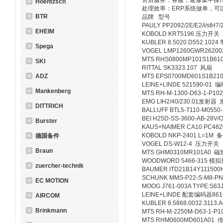
售后服务：客服，返修集中操
Hoentzsch
处理效率：ERP系统做单，可
BTR
品牌 型号
PAULY PP2092/2E/E2/i/stH
EHEIM
KOBOLD KRT5196 压力开
KUBLER 8.5020.D552.102
Spega
VOGEL LMP1260GWR2620
MTS RHS0800MP101S1B6
SKI
RITTAL SK3323.107 风扇
ADZ
MTS EPS0700MD601S1B
LEINE+LINDE 521590-01 
Mankenberg
MTS RH-M-1300-D63-1-P1
EMG LIH2/40/230.01发射器
DITTRICH
BALLUFF BTL5-T110-M055
BEI H25D-SS-3600-AB-28
Burster
KAUS+NAIMER CA10 PC4
KOBOLD NKP-2401 L=1M 
德国备件
VOGEL DS-W12-4 压力开关
Braun
MTS GHM0310MR101A0
WOODWORD 5466-315 模
zuercher-technik
BAUMER ITD21B14Y11150
SCHUNK MMS-P22-S-M8-
EC MOTION
MOOG J761-003A TYPE:S
LEINE+LINDE 配套编码器86
AIRCOM
KUBLER 8.5868.0032.3113
Brinkmann
MTS RH-M-2250M-D63-1-
MTS RHM0600MD601A01