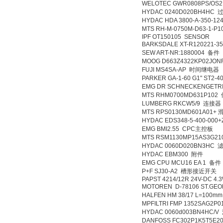
WELOTEC GWR0808PS/
HYDAC 0240D020BH4HC
HYDAC HDA 3800-A-350-1
MTS RH-M-0750M-D63-1-
IPF OT150105 SENSOR
BARKSDALE XT-R120221-3
SEW ART-NR:1880004 备件
MOOG D663Z4322KP02JO
FUJI MS4SA-AP 时间继电器
PARKER GA-1-60 G1" ST2-
EMG DR SCHNECKENGETR
MTS RHM0700MD631P102
LUMBERG RKCW5/9 连接器
MTS RPS0130MD601A01+
HYDAC EDS348-5-400-00
EMG BMI2.55 CPC主控板
MTS RSM1130MP15AS3G
HYDAC 0060D020BN3HC 
HYDAC EBM300 附件
EMG CPU MCU16 EA 1 备件
P+F SJ30-A2 槽形接近开关
PAPST 4214/12R 24V-DC 4.
MOTOREN D-78106 ST.G
HALFEN HM 38/17 L=100m
MPFILTRI FMP 1352SAG2P
HYDAC 0060d003BN4HC/V
DANFOSS FC302P1K5T5E