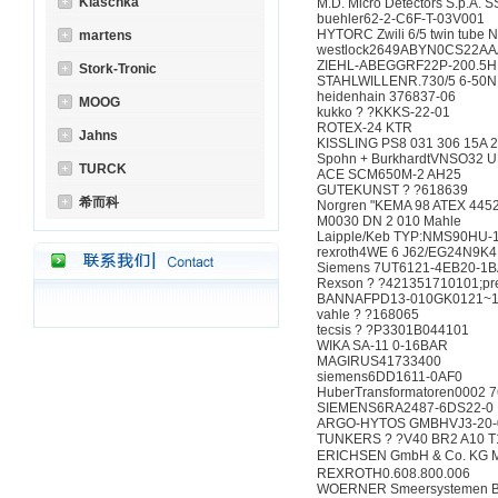
Klaschka
M.D. Micro Detectors S.p.A. 
buehler62-2-C6F-T-03V001
HYTORC Zwili 6/5 twin tube
martens
westlock2649ABYN0CS22AA
ZIEHL-ABEGGRF22P-200.5H.
Stork-Tronic
STAHLWILLENR.730/5 6-50N.m
heidenhain 376837-06
MOOG
kukko ? ?KKKS-22-01
ROTEX-24 KTR
Jahns
KISSLING PS8 031 306 15A 
Spohn + BurkhardtVNSO32
TURCK
ACE SCM650M-2 AH25
GUTEKUNST ? ?618639
希而科
Norgren "KEMA 98 ATEX 445
M0030 DN 2 010 Mahle
Laipple/Keb TYP:NMS90HU-10
rexroth4WE 6 J62/EG24N9K4
Siemens 7UT6121-4EB20-1BA
Rexson ? ?421351710101;press
BANNAFPD13-010GK0121~12
vahle ? ?168065
tecsis ? ?P3301B044101
WIKA SA-11 0-16BAR
MAGIRUS41733400
siemens6DD1611-0AF0
HuberTransformatoren0002 
SIEMENS6RA2487-6DS22-0
ARGO-HYTOS GMBHVJ3-20-
TUNKERS ? ?V40 BR2 A10 T
ERICHSEN GmbH & Co. KG M
REXROTH0.608.800.006
WOERNER Smeersystemen BV