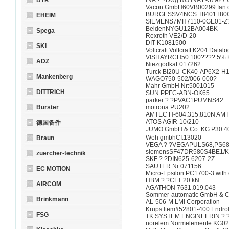
BTR
INA ? ?Dwg NO:INA F-57927
Vacon GmbH60VB00299 fan c
BURGESSV4NCS T8401T80
EHEIM
SIEMENS7MH7110-0GE01-Z
BeldenNYGU12BA004BK
Spega
Rexroth VE2/D-20
DIT K1081500
SKI
Voltcraft Voltcraft K204 Data
VISHAYRCH50 100???? 5% 
ADZ
NiezgodkaF017262
Turck BI20U-CK40-AP6X2-H1
Mankenberg
WAGO750-502/006-000?
Mahr GmbH Nr:5001015
DITTRICH
SUN PPFC-ABN-OK65
parker ? ?PVAC1PUMNS42
Burster
motrona PU202
AMTEC H-604.315.810N AMTE
ATOS AGIR-10/210
德国备件
JUMO GmbH & Co. KG P30 4
Weh gmbhCI.13020
Braun
VEGA ? ?VEGAPULS68,PS6
siemensSF47DR580S4BE1/K
zuercher-technik
SKF ? ?DIN625-6207-2Z
SAUTER Nr:071156
EC MOTION
Micro-Epsilon PC1700-3 with 
HBM ? ?CFT 20 kN
AIRCOM
AGATHON 7631.019.043
Sommer-automatic GmbH & C
Brinkmann
AL-506-M LMI Corporation
Krups Item#52801-400 Endro
FSG
TK SYSTEM ENGINEERIN ? 
norelem Normelemente KG0