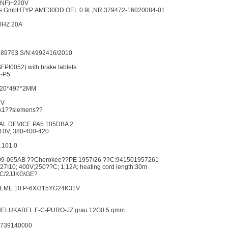
(NF)~220V
s GmbHTYP:AME30DD OEL:0.9L,NR.379472-16020084-01
0HZ 20A
89763 S/N:4992416/2010
I0052) with brake tablets
-P5
420*497*2MM
 V
A1??siemens??
NAL DEVICE PA5 105DBA 2
10V, 380-400-420
.101.0
09-065AB ??Cherokee??PE 1957/26 ??C:941501957261
7I10; 400V;250??C; 1,12A; heating cord length:30m
C/2JJKG\GE?
REME 10 P-6X/315YG24K31V
ELUKABEL F-C-PURO-JZ grau 12G0.5 qmm
8739140000