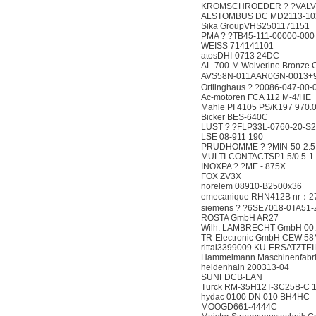
KROMSCHROEDER ? ?VALV
ALSTOMBUS DC MD2113-102-4
Sika GroupVHS2501171151
PMA ? ?TB45-111-00000-000
WEISS 714141101
atosDHI-0713 24DC
AL-700-M Wolverine Bronze
AVS58N-011AAR0GN-0013+9
Ortlinghaus ? ?0086-047-00
Ac-motoren FCA 112 M-4/HE
Mahle PI 4105 PS/K197 970.
Bicker BES-640C
LUST ? ?FLP33L-0760-20-S2
LSE 08-911 190
PRUDHOMME ? ?MIN-50-2.5
MULTI-CONTACTSP1.5/0.5-1
INOXPA ? ?ME - 875X
FOX ZV3X
norelem 08910-B2500x36
emecanique RHN412B nr：2
siemens ? ?6SE7018-0TA51-
ROSTA GmbH AR27
Wilh. LAMBRECHT GmbH 00.
TR-Electronic GmbH CEW 5
rittal3399009 KU-ERSATZTEI
Hammelmann Maschinenfabri
heidenhain 200313-04
SUNFDCB-LAN
Turck RM-35H12T-3C25B-C 
hydac 0100 DN 010 BH4HC
MOOGD661-4444C