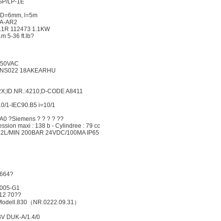
SSP/LP-1E
 ND=6mm, l=5m
A-AR2
1R 112473 1.1KW
 5-36 ft.lb?
250VAC
 UNS022 18AKEARHU
2X;ID.NR.:4210;D-CODE A8411
/1-IEC90.B5 i=10/1
0 ?Siemens ? ? ? ? ??
ion maxi : 138 b - Cylindree : 79 cc
L/MIN 200BAR 24VDC/100MA IP65
7664?
005-G1
12 70??
odell.830（NR.0222.09.31）
 DUK-A/1.4/0