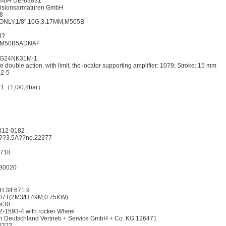
 GmbH DE-63831
isionsarmaturen GmbH
8
NLY,1/8",10G,3.17MM,M505B
8?
：M50B5ADNAF
0G24NK31M-1
ouble action, with limit, the locator supporting amplifier: 1079; Stroke: 15 mm
2-5
F1（1,0/0,8bar）
12-0182
?3.5A??no.22377
4718
B0020
bH 3IF671.9
7T(2M3/H,49M,0.75KW)
er30
-1593-4 with rocker Wheel
eutschland Vertrieb + Service GmbH + Co. KG 126471
02??