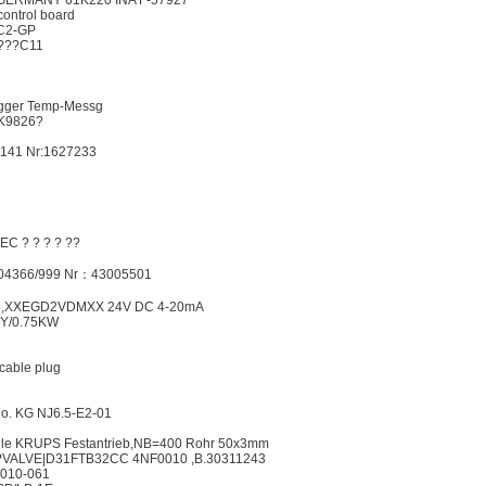
 GERMANY 61K220 INA F-57927
ontrol board
C2-GP
???C11
logger Temp-Messg
K9826?
141 Nr:1627233
C ? ? ? ? ??
04366/999 Nr：43005501
8,XXEGD2VDMXX 24V DC 4-20mA
Y/0.75KW
cable plug
o. KG NJ6.5-E2-01
lle KRUPS Festantrieb,NB=400 Rohr 50x3mm
?VALVE|D31FTB32CC 4NF0010 ,B.30311243
2010-061