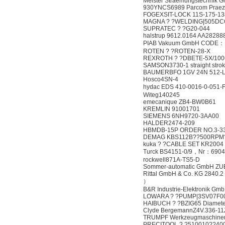
Meister Straemungstechnik
930YNCS6989 Parcom Praez
FOGEXSIT-LOCK 11S-175-13
MAGNA ? ?WELDING|505DCO
SUPRATEC ? ?G20-044
halstrup 9612.0164 AA28288
PIAB Vakuum GmbH CODE
ROTEN ? ?ROTEN-28-X
REXROTH ? ?DBETE-5X/10
SAMSON3730-1 straight stroke d
BAUMERBFO 1GV 24N 512-L
Hosco4SN-4
hydac EDS 410-0016-0-051-
Witeg140245
emecanique ZB4-BW0B61
KREMLIN 91001701
SIEMENS 6NH9720-3AA00
HALDER2474-209
HBMDB-15P ORDER NO.3-33
DEMAG KBS112B??500RPM?
kuka ? ?CABLE SET KR2004
Turck BS4151-0/9，Nr：690
rockwell871A-TS5-D
Sommer-automatic GmbH ZU
Rittal GmbH & Co. KG 2840.2
）
B&R Industrie-Elektronik Gm
LOWARA ? ?PUMP|3SV07F00
HAIBUCH ? ?BZIG65 Diamet
Clyde BergemannZ4V.336-11Z
TRUMPF Werkzeugmaschinen D
PRECITOOL ? ?510010??40