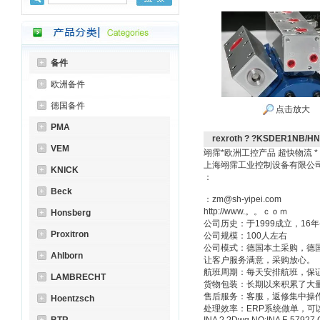
备件
欧洲备件
德国备件
点击放大
PMA
rexroth ? ?KSDER1NB/
VEM
翊霈*欧洲工控产品 超快物流 *
上海翊霈工业控制设备有限公
KNICK
：
Beck
：zm@sh-yipei.com
http://www.。。ｃｏｍ
Honsberg
公司历史：于1999成立，1
Proxitron
公司规模：100人左右
公司模式：德国本土采购，德
Ahlborn
让客户服务满意，采购放心。
航班周期：每天安排航班，保
LAMBRECHT
货物包装：长期以来积累了大
售后服务：客服，返修集中操
Hoentzsch
处理效率：ERP系统做单，可