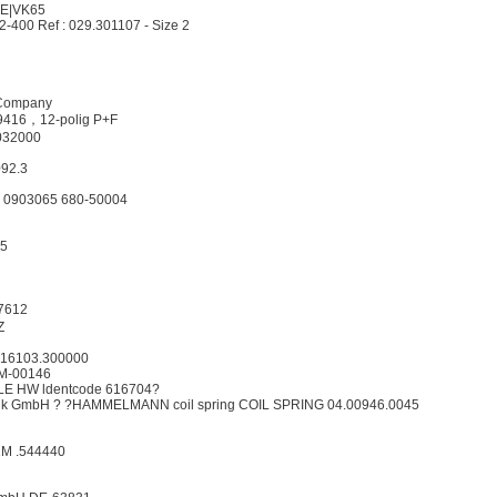
E|VK65
00 Ref : 029.301107 - Size 2
 Company
416，12-polig P+F
-032000
092.3
 0903065 680-50004
.5
7612
Z
16103.300000
8M-00146
LE HW ldentcode 616704?
k GmbH ? ?HAMMELMANN coil spring COIL SPRING 04.00946.0045
1M .544440