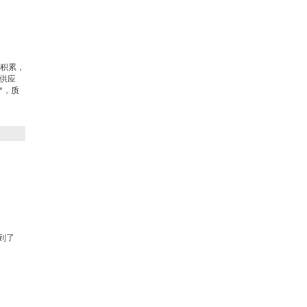
售积累，
件供应
*，质
。
到了