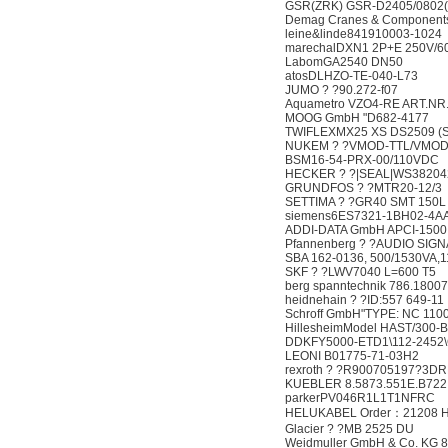
GSR(ZRK) GSR-D2405/0802
Demag Cranes & Component
leine&linde841910003-1024
marechalDXN1 2P+E 250V/6
LabomGA2540 DN50
atosDLHZO-TE-040-L73
JUMO ? ?90.272-f07
Aquametro VZO4-RE ART.NR.
MOOG GmbH "D682-4177
TWIFLEXMX25 XS DS2509 (SFP
NUKEM ? ?VMOD-TTL/VMOD
BSM16-54-PRX-00/110VDC
HECKER ? ?|SEAL|WS3820
GRUNDFOS ? ?MTR20-12/3
SETTIMA ? ?GR40 SMT 150L
siemens6ES7321-1BH02-4A
ADDI-DATA GmbH APCI-1500
Pfannenberg ? ?AUDIO SIG
SBA 162-0136, 500/1530VA,1
SKF ? ?LWV7040 L=600 T5
berg spanntechnik 786.18007
heidnehain ? ?ID:557 649-11
Schroff GmbH"TYPE: NC 110
HillesheimModel HAST/300-B2
DDKFY5000-ETD1\112-2452\
LEONI B01775-71-03H2
rexroth ? ?R900705197?3D
KUEBLER 8.5873.551E.B722
parkerPV046R1L1T1NFRC
HELUKABEL Order：21208 H
Glacier ? ?MB 2525 DU
Weidmuller GmbH & Co. KG 