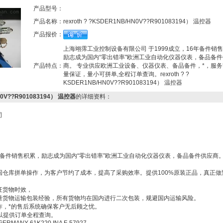
产品型号：
产品名称：
rexroth ? ?KSDER1NB/HN0V??R901083194） 温控器
产品报价：
上海翊霈工业控制设备有限公司 于1999成立，16年备件销
励志成为国内“零出错率"欧洲工业自动化仪器仪表，备品备
产品特点：
商。 专业供应欧洲工业设备、仪器仪表、备品备件，*，服务
量保证，量小可拼单,全程订单查询。rexroth ? ?
KSDER1NB/HN0V??R901083194） 温控器
HN0V??R901083194） 温控器
的详细资料：
司
6年备件销售积累，励志成为国内“零出错率”欧洲工业自动化仪器仪表，备品备件供应商
国仓库拼单操作，为客户节约了成本，提高了采购效率。提供100%原装正品，真正做
证货物时效，
量货物运输包装经验，所有货物均在国内进行二次包装，规避国内运输风险。
作，*的售后系统确保客户无后顾之忧。
以提供订单全程查询。