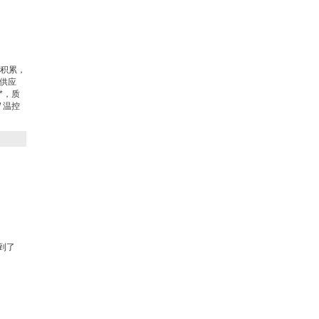
售积累，
件供应
*，质
W 温控
。
到了