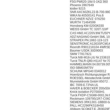
FSG PW620-18d 0-1KΩ 360
Phoenix 2867649
kistler 9215
SNR AXC60ZKL22-B-700-980
WIKA Nr.40500141 Pos.6
EUCHNER NZVZ 076250
WURTH 71464599
Honsberg KM-020GK030
WEISS GmbH TC 320T /10/F
CAS HM2.AC220V.8W.TU50
ADZ NAGANO GmbH SML 10.0(
STRAPEX PN.1882-119-123
SENSTRONIC A1263SFCM1
Rexroth R901218104 4WRSE
Baumer USDK 30D9003
SMW 77817821
Turck NI8-M18-LIU Nr.15361
Turck TNLR-Q80-H1147 Nr:7
HAMMELMANN 04.00739.00
ISO SBM03M75V
SCHUNK MPG40 0340012
Hoentzsch Richtungszeiger 
ROESSEL-Messtechnik GmbH
Murrelektronik GmbH 85072 .
IBC 7009.E.T.P4A.UL
HAVER & BOECKER 200x50
Knick isolation P27000H1
Turck FXDP-CSG88-0001,Nr.
Reckmann 109795(1R7-C060
SIEMENS 3RK1301-1BB00-0
PALL HC2296FKS18H50
Ahlborn SCOKET-E, ZK9029