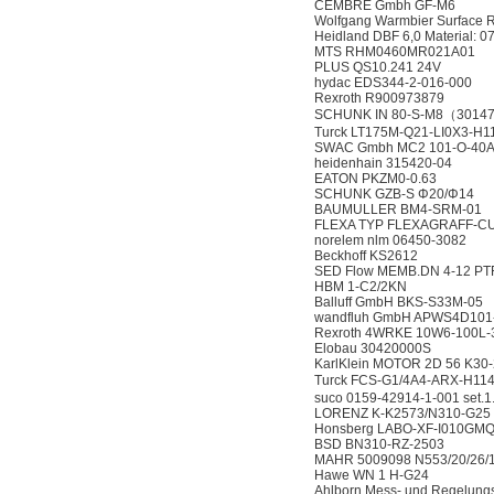
CEMBRE Gmbh GF-M6
Wolfgang Warmbier Surface 
Heidland DBF 6,0 Material: 0
MTS RHM0460MR021A01
PLUS QS10.241 24V
hydac EDS344-2-016-000
Rexroth R900973879
SCHUNK IN 80-S-M8（3014
Turck LT175M-Q21-LI0X3-H1
SWAC Gmbh MC2 101-O-40
heidenhain 315420-04
EATON PKZM0-0.63
SCHUNK GZB-S Φ20/Φ14
BAUMULLER BM4-SRM-01
FLEXA TYP FLEXAGRAFF-CU
norelem nlm 06450-3082
Beckhoff KS2612
SED Flow MEMB.DN 4-12 PT
HBM 1-C2/2KN
Balluff GmbH BKS-S33M-05
wandfluh GmbH APWS4D101
Rexroth 4WRKE 10W6-100L
Elobau 30420000S
KarlKlein MOTOR 2D 56 K30
Turck FCS-G1/4A4-ARX-H11
suco 0159-42914-1-001 set.
LORENZ K-K2573/N310-G25
Honsberg LABO-XF-I010GMQ
BSD BN310-RZ-2503
MAHR 5009098 N553/20/26/
Hawe WN 1 H-G24
Ahlborn Mess- und Regelun