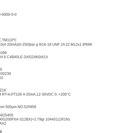
-0000-0-0
℃.TM110℃
4-20mA)(0-250)bar g 9/16-18 UNF 2A 22 M12x1 IP69K
4096
H 6 C4B40LE-3X/G24K0/A1V
00
030230
52
RZ16
 RT-H,PT100 4-20mA,12-30VDC 0..+200°C
mm 500μm NO.520958
6825405
0G200FXA-S12BX)+2.79gr 104401(1R1N)
AA2
FB