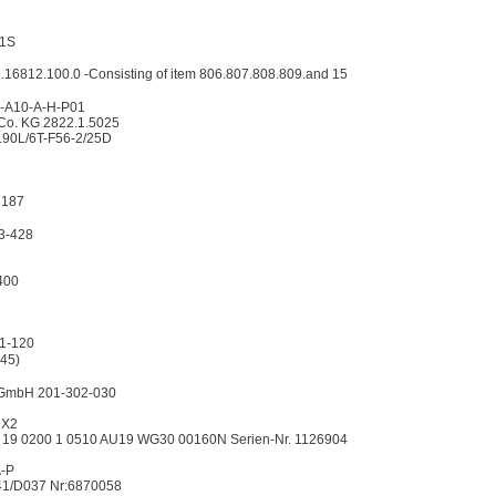
1S
16812.100.0 -Consisting of item 806.807.808.809.and 15
-A10-A-H-P01
Co. KG 2822.1.5025
0L/6T-F56-2/25D
7187
3-428
400
1-120
45)
 GmbH 201-302-030
6X2
19 0200 1 0510 AU19 WG30 00160N Serien-Nr. 1126904
-P
41/D037 Nr:6870058