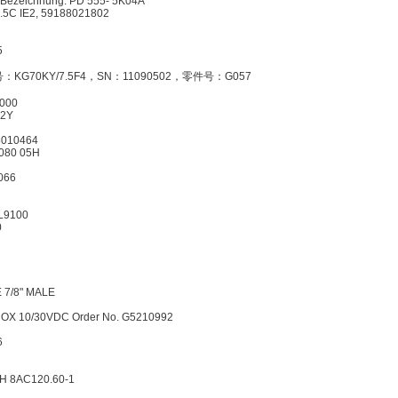
D,Bezeichnung: PD 555- 5K04A
5.5C IE2, 59188021802
5
KG70KY/7.5F4，SN：11090502，零件号：G057
0000
-2Y
8010464
 080 05H
066
KL9100
0
 7/8" MALE
PROX 10/30VDC Order No. G5210992
6
bH 8AC120.60-1