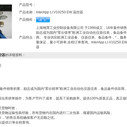
产品型号：
产品名称：
InterApp LI.V10250.EW 温控器
产品报价：
上海翊霈工业控制设备有限公司 于1999成立，16年备件销
励志成为国内“零出错率"欧洲工业自动化仪器仪表，备品备
产品特点：
商。 专业供应欧洲工业设备、仪器仪表、备品备件，*，服务
量保证，量小可拼单,全程订单查询。InterApp LI.V10250.E
器
温控器
的详细资料：
司
6年备件销售积累，励志成为国内“零出错率”欧洲工业自动化仪器仪表，备品备件供应商
国仓库拼单操作，为客户节约了成本，提高了采购效率。提供100%原装正品，真正做
证货物时效，
量货物运输包装经验，所有货物均在国内进行二次包装，规避国内运输风险。
作，*的售后系统确保客户无后顾之忧。
以提供订单全程查询。