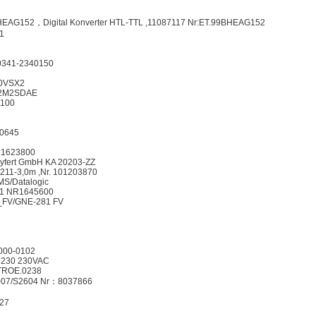
152，Digital Konverter HTL-TTL ,11087117 Nr:ET.99BHEAG152
1
40341-2340150
0VSX2
2M2SDAE
100
0645
:1623800
Seyfert GmbH KA 20203-ZZ
11-3,0m ,Nr. 101203870
S/Datalogic
41 NR1645600
FV/GNE-281 FV
0000-0102
U230 230VAC
 TROE.0238
007/S2604 Nr：8037866
27