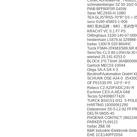
Conec AG Artikel-Nr.: 74082
schmalenberger SZ 50-16/2-
PIAB BFF80P.5R.G45W
Swac MC2930-H-10B0
TEA GL35TR55-70"R" D3 = 3
suco 0180-45803-1-006
IMO 泵的品牌：IMO，泵的型号：
KRACHT VC 0.1 F7 PS
Ortlinghaus 3100-140-07-00
heidenhain LS476,Id.329988
hydac 1300 R 020 BN4HC
Turck FSM4-2FKM3/S89,NR.
SenoTec CLS 80-L05H;Nr.30
wieland 25.191.6253.0
BLOCK 3*0.73mH 36AB0006
Garlock MEC03-10044
Origa SA-A 3/4 X 3
Beckhoff Automation GmbH 
SCHUNK OSE-A34-0 35430
GF P51530-P0 1/2寸~4寸
Releco C2-A20FX/DC24V R
Euchner CES-A-AEA-04B
Tecsis S2400B077420
TURCK BS4151-0/11 5-POLE
HARTING 19300061290
Datasensor S5-5-L2-92 FF.
DELTA SM35-45
PHOENIX CONTACT 286224
PARKER FL69121
hydac ZBE 08
B&R Industrie-Elektronik Gm
EHE 1CE140FF20S4