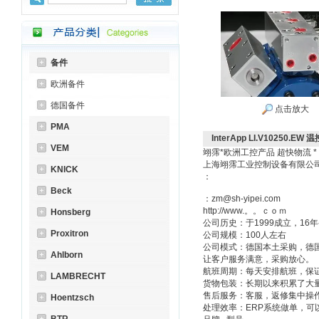
备件
欧洲备件
德国备件
点击放大
PMA
InterApp LI.V10250.EW 
VEM
翊霈*欧洲工控产品 超快物流 *
上海翊霈工业控制设备有限公
KNICK
：
Beck
：zm@sh-yipei.com
http://www.。。ｃｏｍ
Honsberg
公司历史：于1999成立，1
Proxitron
公司规模：100人左右
公司模式：德国本土采购，德
Ahlborn
让客户服务满意，采购放心。
航班周期：每天安排航班，保
LAMBRECHT
货物包装：长期以来积累了大
售后服务：客服，返修集中操
Hoentzsch
处理效率：ERP系统做单，可