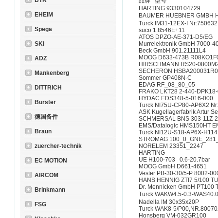
BTR
品牌 型号
HARTING 9330104729
EHEIM
BAUMER HUEBNER GMBH HEAG
Turck IM31-12EX-I Nr:750632
Spega
suco 1.8546E+11
ATOS DPZO-AE-371-D5/EG
SKI
Murrelektronik GmbH 7000-
Beck GmbH 901.21111L4
MOOG D633-473B R08KO1F
ADZ
HIRSCHMANN RS20-0800M
SECHERON HSBA200031R0
Mankenberg
Sommer GP408N-C
EDAG RF_08_80_05
DITTRICH
FRAKO LKT28 2-440-DPK18-
HYDAC EDS348-5-016-000
Burster
Turck NI75U-CP80-AP6X2 Nr
ASK Kugellagerfabrik Artur 
德国备件
SCHMERSAL BNS 303-11Z-22
EMS/Datalogic HMS150HT EM
Braun
Turck NI12U-S18-AP6X-H11
STROMAG 100_0_GNE_281_
zuercher-technik
NORELEM 23351_2247
HARTING
UE H100-703 0.6-20.7bar
EC MOTION
MOOG GmbH D661-4651
Vester PB-30-30/5-P 8002-0
AIRCOM
HANS HENNIG ZTI7 5/100 T
Dr. Mennicken GmbH PT100
Brinkmann
Turck WAKW4.5-0.3-WAS40.
Nadella IM 30x35x20P
FSG
Turck WAK8-5/P00,NR.80070
Honsberg VM-032GR100