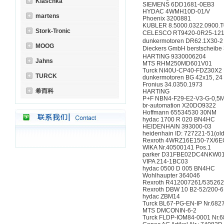
Klaschka
SIEMENS 6DD1681-0EB3
HYDAC 4WMH10D-01/V
martens
Phoenix 3200881
KUBLER 8.5000.0322.0900.
Stork-Tronic
CELESCO RT9420-0R25-12
dunkermotoren DR62.1X30-2
MOOG
Dieckers GmbH berstscheibe
HARTING 9330006204
Jahns
MTS RHM250MD601V01
Turck NI40U-CP40-FDZ30X2 
TURCK
dunkermotoren BG 42x15, 24
Fronius 34.0350.1973
希而科
HARTING
P+F NBN4-F29-E2-V3-G-0,5M
br-automation X20DO9322
Hoffmann 65534530 30NM
hydac 1700 R 020 BN4HC
HEIDENHAIN 393000-03
heidenhain ID: 727221-51(ol
Rexroth 4WRZ16E150-7X/6
WIKA Nr.40500141 Pos.1
parker D31FBE02DC4NKW0
VIPA 214-1BC03
hydac 0500 D 005 BN4HC
Wohlhaupter 364046
Rexroth R412007261/53526
Rexroth DBW 10 B2-52/200
hydac ZBM14
Turck BL67-PG-EN-IP Nr.682
MTS DMCONIN-6-2
Turck FLDP-IOM84-0001 Nr.