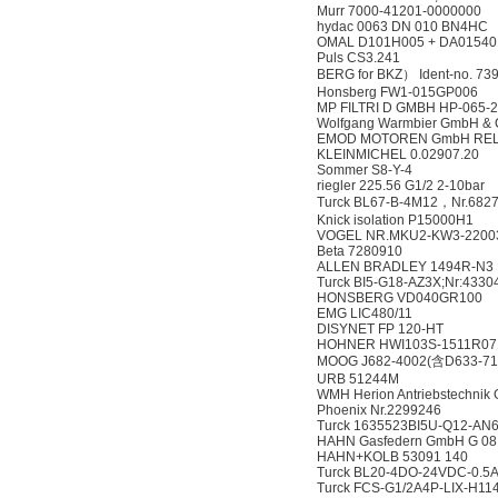
Murr 7000-41201-0000000
hydac 0063 DN 010 BN4HC
OMAL D101H005 + DA01540
Puls CS3.241
BERG for BKZ） Ident-no. 739.
Honsberg FW1-015GP006
MP FILTRI D GMBH HP-065-2
Wolfgang Warmbier GmbH & 
EMOD MOTOREN GmbH REL9
KLEINMICHEL 0.02907.20
Sommer S8-Y-4
riegler 225.56 G1/2 2-10bar
Turck BL67-B-4M12，Nr.682
Knick isolation P15000H1
VOGEL NR.MKU2-KW3-2200
Beta 7280910
ALLEN BRADLEY 1494R-N3
Turck BI5-G18-AZ3X;Nr:4330
HONSBERG VD040GR100
EMG LIC480/11
DISYNET FP 120-HT
HOHNER HWI103S-1511R07
MOOG J682-4002(含D633-71
URB 51244M
WMH Herion Antriebstechnik
Phoenix Nr.2299246
Turck 1635523BI5U-Q12-AN
HAHN Gasfedern GmbH G 08 
HAHN+KOLB 53091 140
Turck BL20-4DO-24VDC-0.5A
Turck FCS-G1/2A4P-LIX-H11