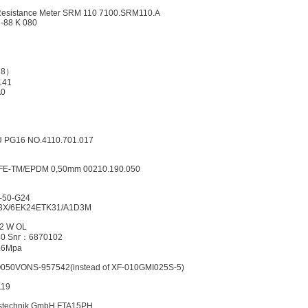
Resistance Meter SRM 110 7100.SRM110.A
7-88 K 080
78）
141
A0
 PG16 NO.4110.701.017
FE-TM/EPDM 0,50mm 00210.190.050
-50-G24
-3X/6EK24ETK31/A1D3M
-2 W OL
40 Snr：6870102
1.6Mpa
050VONS-957542(instead of XF-010GMI025S-5)
119
gstechnik GmbH FTA15PH