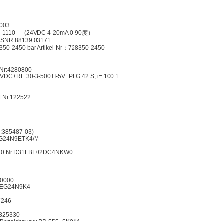
T003
1-1110 (24VDC 4-20mA 0-90度）
 SNR.88139 03171
 350-2450 bar Artikel-Nr：728350-2450
Nr:4280800
 VDC+RE 30-3-500TI-5V+PLG 42 S, i= 100:1
 Nr.122522
d:385487-03)
EG24N9ETK4/M
10 Nr.D31FBE02DC4NKW0
20000
-6EG24N9K4
7246
6825330