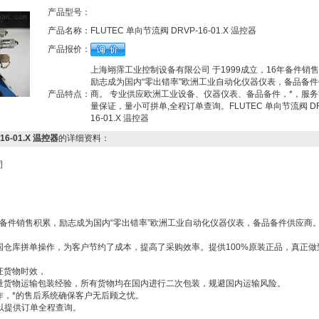
产品型号：
产品名称：
FLUTEC 单向节流阀 DRVP-16-01.X 温控器
产品报价：
上海翊霈工业控制设备有限公司 于1999成立，16年备件销
励志成为国内“零出错率"欧洲工业自动化仪器仪表，备品备
产品特点：
商。 专业供应欧洲工业设备、仪器仪表、备品备件，*，服务
量保证，量小可拼单,全程订单查询。FLUTEC 单向节流阀 DR
16-01.X 温控器
16-01.X 温控器
的详细资料：
*
公司
6年备件销售积累，励志成为国内“零出错率”欧洲工业自动化仪器仪表，备品备件供应商
国仓库拼单操作，为客户节约了成本，提高了采购效率。提供100%原装正品，真正做
证货物时效，
量货物运输包装经验，所有货物均在国内进行二次包装，规避国内运输风险。
作，*的售后系统确保客户无后顾之忧。
以提供订单全程查询。