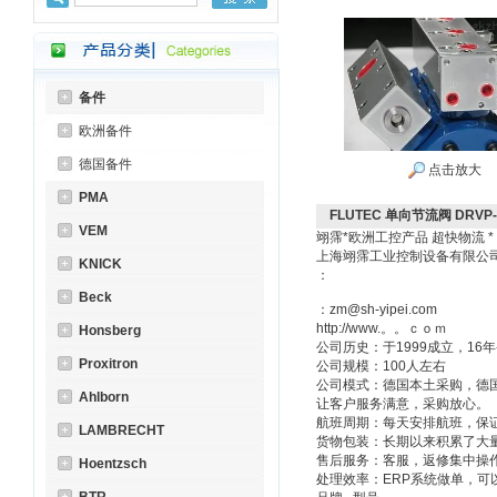
备件
欧洲备件
德国备件
点击放大
PMA
FLUTEC 单向节流阀 DRVP-
VEM
翊霈*欧洲工控产品 超快物流 
上海翊霈工业控制设备有限
KNICK
：
Beck
：zm@sh-yipei.com
http://www.。。ｃｏｍ
Honsberg
公司历史：于1999成立，1
Proxitron
公司规模：100人左右
公司模式：德国本土采购，德
Ahlborn
让客户服务满意，采购放心。
航班周期：每天安排航班，保
LAMBRECHT
货物包装：长期以来积累了大
售后服务：客服，返修集中操
Hoentzsch
处理效率：ERP系统做单，可