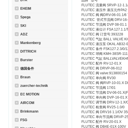
BTR
品牌 型号
FLUTEC 流量阀 SRVP-12-1.1/
EHEIM
FLUTEC 液压件 液压元件PA2 91
FLUTEC 阀 阀DRV-06-01.1/6 
Spega
FLUTEC 管式节流阀 DRV-16-
FLUTEC 节流阀 DVP 08-01.1
SKI
FLUTEC 液位计 FSA 127.1.1/T
ADZ
FLUTEC 阀 订货号:393228
FLUTEC 气缸 BALL VALVE KH
Mankenberg
FLUTEC 液压泵 OKAL AB32-09
FLUTEC 备件 FSK127.2.3/0
DITTRICH
FLUTEC 球阀 KMH-38SR-111
FLUTEC 气缸 BALLVALVEKHM-
Burster
FLUTEC 配件 RV-12-01.X
FLUTEC 阀 DRVP-06-012
德国备件
FLUTEC 阀 valve:913800154
Braun
FLUTEC 单向阀 RV30
FLUTEC 阀 阀RVP-10-01.X D
zuercher-technik
FLUTEC 节流阀 17/01
FLUTEC 节流阀 DV-06-01.X(FJ
EC MOTION
FLUTEC 单向阀 DVP-16-01.X
FLUTEC 调节阀 DRV-12-1.X/
AIRCOM
FLUTEC 检查阀 RV25-1.0/0
Brinkmann
FLUTEC 阀 DRV16 1.1/OV 35
FLUTEC 单向节流阀 DRVP-2
FSG
FLUTEC 配件 RV-20-01.X
FLUTEC 阀 DB4E-01X-100V