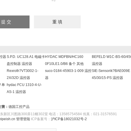
=7
温控器
S.P.D. UC128.A1 电磁卡
HYDAC MDFBN/HC160
BEFELD W1C-BS-60/45
盘控制器 温控器
0F10LE1.0/B6 备个 其他
温控器
Rexroth?VT3002-1-
suco 0184-45903-1-009 温控
SIE-Sensorik?BAE009E 
2X/32D 温控器
器
45/30/15-PS 温控器
W 单
hydac FCU 1310-4-U-
AS-1 温控器
主营：
德国工控产品
路300弄11幢302室 电话：13585754584 传真：021-31576591
ipeish.cn
管理登陆
ICP备案号：
沪ICP备18021032号-2