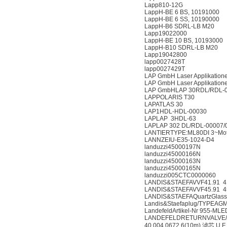
Lapp810-12G
LappH-BE 6 BS, 10191000
LappH-BE 6 SS, 10190000
LappH-B6 SDRL-LB M20
Lapp19022000
LappH-BE 10 BS, 10193000
LappH-B10 SDRL-LB M20
Lapp19042800
lapp0027428T
lapp0027429T
LAP GmbH Laser Applikation
LAP GmbH Laser Applikation
LAP GmbHLAP 30RDL/RDL-0
LAPPOLARIS T30
LAPATLAS 30
LAP1HDL-HDL-00030
LAPLAP 3HDL-63
LAPLAP 302 DL/RDL-00007/
LANTIERTYPE:ML80DI 3~Mo
LANNZEIU-E35-1024-D4
landuzzi45000197N
landuzzi45000166N
landuzzi45000163N
landuzzi45000165N
landuzzi005CTC0000060
LANDIS&STAEFAVVF41.91 
LANDIS&STAEFAVVF45.91 
LANDIS&STAEFAQuartzGlas
Landis&Staefaplug/TYPEA
LandefeldArtikel-Nr 955-M
LANDEFELDRETURNVALVE/
40.004.0672.6(10m) 滤芯 U F I 