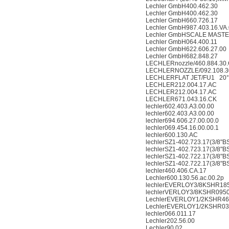
Lechler GmbH400.462.30
Lechler GmbH400.462.30
Lechler GmbH660.726.17
Lechler GmbH987.403.16.VA.0
Lechler GmbHSCALE MASTE
Lechler GmbH064.400.11
Lechler GmbH622.606.27.00
Lechler GmbH682.848.27
LECHLERnozzle/460.884.30.
LECHLERNOZZLE/092.108.30.
LECHLERFLAT JET/FU1 20°-
LECHLER212.004.17.AC
LECHLER212.004.17.AC
LECHLER671.043.16.CK
lechler602.403.A3.00.00
lechler602.403.A3.00.00
lechler694.606.27.00.00.0
lechler069.454.16.00.00.1
lechler600.130.AC
lechlerSZ1-402.723.17(3/8"B
lechlerSZ1-402.723.17(3/8"B
lechlerSZ1-402.722.17(3/8"B
lechlerSZ1-402.722.17(3/8"B
lechler460.406.CA.17
Lechler600.130.56.ac.00.2p
lechlerEVERLOY3/8KSHR18
lechlerVERLOY3/8KSHR095
LechlerEVERLOY1/2KSHR46
LechlerEVERLOY1/2KSHR03
lechler066.011.17
Lechler202.56.00
Lechler90.02