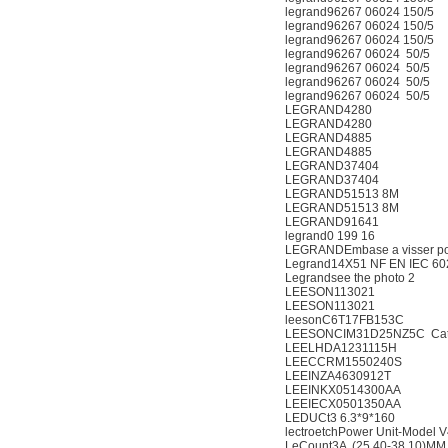
legrand96267 06024 150/5
legrand96267 06024 150/5
legrand96267 06024 150/5
legrand96267 06024 50/5
legrand96267 06024 50/5
legrand96267 06024 50/5
legrand96267 06024 50/5
LEGRAND4280
LEGRAND4280
LEGRAND4885
LEGRAND4885
LEGRAND37404
LEGRAND37404
LEGRAND51513 8M
LEGRAND51513 8M
LEGRAND91641
legrand0 199 16
LEGRANDEmbase a visser pour
Legrand14X51 NF EN IEC 60
Legrandsee the photo 2
LEESON113021
LEESON113021
leesonC6T17FB153C
LEESONCIM31D25NZ5C Cat
LEELHDA1231115H
LEECCRM1550240S
LEEINZA4630912T
LEEINKX0514300AA
LEEIECX0501350AA
LEDUCt3 6.3*9*160
lectroetchPower Unit-Model 
LeCount3A (25.40-38.10)MM