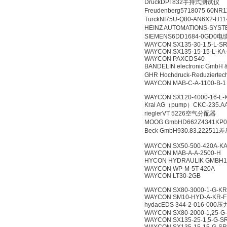
DruckDPI 832手持式测试仪
Freudenberg5718075 60N
TurckNI75U-Q80-AN6X2-H
HEINZ AUTOMATIONS-SYST
SIEMENS6DD1684-0GD0电
WAYCON SX135-30-1,5-L-S
WAYCON SX135-15-15-L-KA
WAYCON PAXCDS40
BANDELIN electronic Gmb
GHR Hochdruck-Reduzierte
WAYCON MAB-C-A-1100-B-1
WAYCON SX120-4000-16-L-
Kral AG（pump）CKC-235.A
rieglerVT 5226空气分配器
MOOG GmbHD662Z4341K
Beck GmbH930.83.2225
WAYCON SX50-500-420A-KA
WAYCON MAB-A-A-2500-H
HYCON HYDRAULIK GMBH
WAYCON WP-M-5T-420A
WAYCON LT30-2GB
WAYCON SX80-3000-1-G-KR
WAYCON SM10-HYD-A-KR-F
hydacEDS 344-2-016-00
WAYCON SX80-2000-1,25-G
WAYCON SX135-25-1,5-G-S