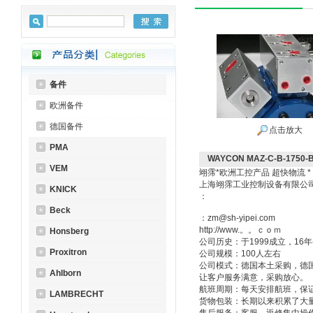
备件
欧洲备件
德国备件
点击放大
PMA
WAYCON MAZ-C-B-1750-
VEM
翊霈*欧洲工控产品 超快物流 
上海翊霈工业控制设备有限
KNICK
：
Beck
：zm@sh-yipei.com
http://www.。。ｃｏｍ
Honsberg
公司历史：于1999成立，1
Proxitron
公司规模：100人左右
公司模式：德国本土采购，德
Ahlborn
让客户服务满意，采购放心。
航班周期：每天安排航班，保
LAMBRECHT
货物包装：长期以来积累了大