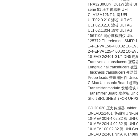
FRA32B06BNFD01W 滤芯 UF
serie 81 压力传感器 UFI
CLA13M12NT 油窗 UFI
ULT 02.0.210 滤芯 ULT AG
ULT 02.0.216 滤芯 ULT AG
ULT 02.1.334 滤芯 ULT AG
1561105 同心度检测仪 Ultra
125772 Filterelement SMFP 1
1-4-EPVA 150-4.00.32 10-E
2-4-EPVA 125-4.00.32 10-E
10-EVD 2/2401 G1/4 DN5 电磁阀
Transverse transducers 变送器
Longitudinal transducers 变送
Thickness transducers 变送器 
Probe leads 变送器附件 Unicorn
C-Max Ultrasonic Board 超声波
Transmitter module 发射模块 Un
Transmitter Board 发射板 Unic
Short BRUSHES（FOR URP200
GD 20X20 压力传感器 unidor
10-EVD2/2401 电磁阀 UNI-Ge
10-MEA 30N-4.02.32 阀 UNI-
10-MEA 20N-4.02.32 阀 UNI-
10-MEA 100.02.32 阀 UNI-Ge
10-EVD 2/2401 Nr: AR01408