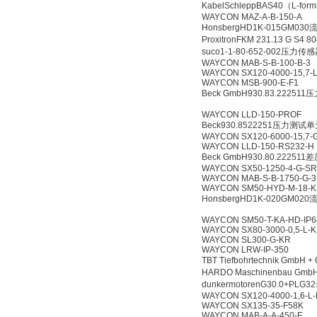
KabelSchleppBAS40（L-form
WAYCON MAZ-A-B-150-A
HonsbergHD1K-015GM03
ProxitronFKM 231.13 G S4
suco1-1-80-652-002压力
WAYCON MAB-S-B-100-B-3
WAYCON SX120-4000-15,7-
WAYCON MSB-900-E-F1
Beck GmbH930.83.2225
WAYCON LLD-150-PROF
Beck930.8522251压力测试
WAYCON SX120-6000-15,7-
WAYCON LLD-150-RS232-H
Beck GmbH930.80.2225
WAYCON SX50-1250-4-G-SR
WAYCON MAB-S-B-1750-G-3
WAYCON SM50-HYD-M-18-K
HonsbergHD1K-020GM02
WAYCON SM50-T-KA-HD-IP6
WAYCON SX80-3000-0,5-L-
WAYCON SL300-G-KR
WAYCON LRW-IP-350
TBT Tiefbohrtechnik GmbH
HARDO Maschinenbau Gmb
dunkermotorenG30.0+P
WAYCON SX120-4000-1,6-L
WAYCON SX135-35-F58K
WAYCON MAB-A-A-450-E