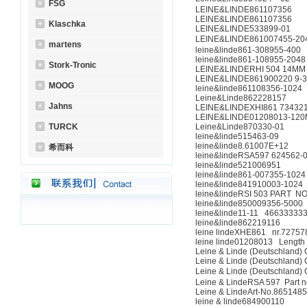
FSG
LEINE&LINDE861107356
LEINE&LINDE861107356
Klaschka
LEINE&LINDE533899-01
LEINE&LINDE861007455-20
martens
leine&linde861-308955-400
leine&linde861-108955-2048
Stork-Tronic
LEINE&LINDERHI 504 14MM 
LEINE&LINDE861900220 9-3
MOOG
leine&linde861108356-1024
Leine&Linde862228157
Jahns
LEINE&LINDEXHI861 734321
LEINE&LINDE01208013-12
TURCK
Leine&Linde870330-01
leine&linde515463-09
leine&linde8.61007E+12
希而科
leine&lindeRSA597 624562-
leine&linde521006951
leine&linde861-007355-1024
leine&linde841910003-1024
leine&lindeRSI 503 PART N
leine&linde850009356-5000
leine&linde11-11 46633333
leine&linde862219116
leine lindeXHE861 nr.72757
leine linde01208013 Lengt
Leine & Linde (Deutschland
Leine & Linde (Deutschland
Leine & Linde (Deutschland
Leine & LindeRSA 597 Part 
Leine & LindeArt-No.865148
leine & linde684900110