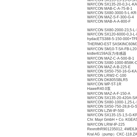
WAYCON SX135-15-15-G-SR
WAYCON SX135-20-0,3-L-KA
WAYCON MAB-C-A-75-B-1
WAYCON SX80-3000-5-L-KR
WAYCON MAZ-S-F-300-G-4
WAYCON MAB-A-A-800-F
WAYCON SX80-2000-23,5-L
WAYCON SX120-6000-0,3-L-
hydacETS388-5-150-000
THERMO-EST SASKINC60M3S/
WAYCON SM10-T-SA-FB-L20
kistler6159A压力传感器
WAYCON MAZ-C-A-500-B-1
WAYCON SX80-1000-B58K-
WAYCON MAZ-A-B-225-E
WAYCON SX50-750-16-G-KA
WAYCON LRW2-C-100
WAYCON DK805SBLR5
WAYCON WP-5T-1R
HaweR40.0泵
WAYCON MAZ-A-F-150-A
WAYCON SX135-20-420A-SA
WAYCON SX80-1000-1,25-L
WAYCON SX50-750-28,8-G-
WAYCON LZW-IP-500
WAYCON SX135-15-1,5-G-K
Chr. Mayr GmbH + Co. KGEA
WAYCON LRW-IP-225
RexrothR901235012, 4WE
Kral AG（pump）CKC-118.