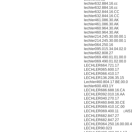
lechler632.884.16.cc
lechler632.884.16.cc
lechler632.844.16.CC
lechler632.844.16.CC
lechler461.086.30.AK
lechler461.086.30.AK
lechler460.964.30.AK
lechler460.964.30.AK
lechler214.245.30.00.00.1
lechler214.245.30.00.00.1
lechler064.250.16
lechler095.015.34.04.02.0
lechler682.808.27
lechler069.490.01.01.00.0
lechler069.490.01.02.00.0
LECHLER664.721.17
LECHLER065.600.17
LECHLER066.410.17
LECHLER136.206.35.15
Lechler460.804.17.BE.00.0
lechler600.493.1Y
LECHLER686.688.16.CA
LECHLER092.010.16.AA
LECHLER040.270.17
LECHLER460.848.30.CE
LECHLER069.410.1C.00
LECHLER069.400.11 （AIS
LECHLER682.847.27
LECHLER682.847.27
LECHLER064.250.16.00.00.4
LECHLER90.023