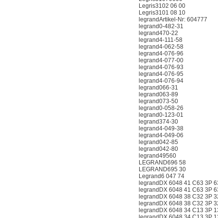
Legris3102 06 00
Legris3101 08 10
legrandArtikel-Nr: 604777
legrand0-482-31
legrand470-22
legrand4-111-58
legrand4-062-58
legrand4-076-96
legrand4-077-00
legrand4-076-93
legrand4-076-95
legrand4-076-94
legrand066-31
legrand063-89
legrand073-50
legrand0-058-26
legrand0-123-01
legrand374-30
legrand4-049-38
legrand4-049-06
legrand042-85
legrand042-80
legrand49560
LEGRAND696 58
LEGRAND695 30
Legrand6 047 74
legrandDX 6048 41 C63 3P 
legrandDX 6048 41 C63 3P 
legrandDX 6048 38 C32 3P 
legrandDX 6048 38 C32 3P 
legrandDX 6048 34 C13 3P 
legrandDX 6048 34 C13 3P 