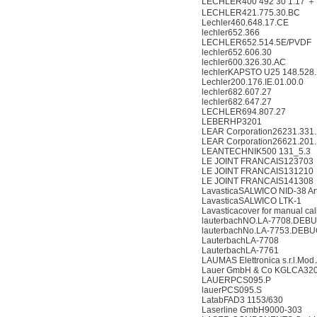
LECHLER400 492 30 1.17 ＋
LECHLER421.775.30.BC
Lechler460.648.17.CE
lechler652.366
LECHLER652.514.5E/PVDF
lechler652.606.30
lechler600.326.30.AC
lechlerKAPSTO U25 148.528.
Lechler200.176.IE.01.00.0
lechler682.607.27
lechler682.647.27
LECHLER694.807.27
LEBERHP3201
LEAR Corporation26231.331.1
LEAR Corporation26621.201.17
LEANTECHNIK500 131_5.3
LE JOINT FRANCAIS123703
LE JOINT FRANCAIS131210
LE JOINT FRANCAIS141308
LavasticaSALWICO NID-38 Ar
LavasticaSALWICO LTK-1
Lavasticacover for manual cal
lauterbachNO.LA-7708.DEB
lauterbachNo.LA-7753.DEB
LauterbachLA-7708
LauterbachLA-7761
LAUMAS Elettronica s.r.l.Mod
Lauer GmbH & Co KGLCA32
LAUERPCS095.P
lauerPCS095.S
LatabFAD3 1153/630
Laserline GmbH9000-303