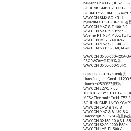
heidenhainMT12，ID:2436
SCHUNK GMBH＆CO KG3002
SCHMERSALDIM 1.1 24V
WAYCON SM2-SG-KR-H
hydac0660 D 010 BN4HC滤
WAYCON MAZ-S-F-400-B-3
WAYCON SX135-8-B58K-O
WoernerKTR-B/4/M500/T5/
WAYCON IMCA-24V-020A
WAYCON MAZ-S-F-130-B-3
WAYCON SX135-10-0,3-G-K
WAYCON SX50-100-420A-SA
FSGPW70/A角度变送器
WAYCON SX50-500-SSI-O
heidenhain310128-09电缆
Hans Jungblut GmbHHJ 200
Hanchen2520837液压缸
WAYCON LZW1-F-50
TurckTP-203A-CF-H1141-
MESA Electronic GmbHE53-
SCHUNK GMBH＆CO KGMPG 
WAYCON LRW-B-375-S
WAYCON MAZ-S-B-130-B-3
HonsbergKPU-02SG流量
WAYCON SX135-10-0,3-L-S
WAYCON SX80-1000-B58K
WAYCON LAS-TL-500-A