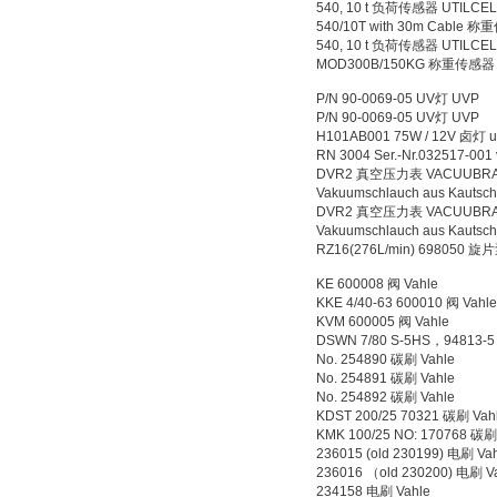
540, 10 t 负荷传感器 UTILCELL 
540/10T with 30m Cable 称
540, 10 t 负荷传感器 UTILCELL 
MOD300B/150KG 称重传感器 UT
P/N 90-0069-05 UV灯 UVP
P/N 90-0069-05 UV灯 UVP
H101AB001 75W / 12V 卤灯 u
RN 3004 Ser.-Nr.032517-0
DVR2 真空压力表 VACUUBRAN
Vakuumschlauch aus Kaut
DVR2 真空压力表 VACUUBRAN
Vakuumschlauch aus Kau
RZ16(276L/min) 698050 
KE 600008 阀 Vahle
KKE 4/40-63 600010 阀 Vahl
KVM 600005 阀 Vahle
DSWN 7/80 S-5HS，94813-
No. 254890 碳刷 Vahle
No. 254891 碳刷 Vahle
No. 254892 碳刷 Vahle
KDST 200/25 70321 碳刷 Vah
KMK 100/25 NO: 170768 碳刷
236015 (old 230199) 电刷 Va
236016 （old 230200) 电刷 V
234158 电刷 Vahle