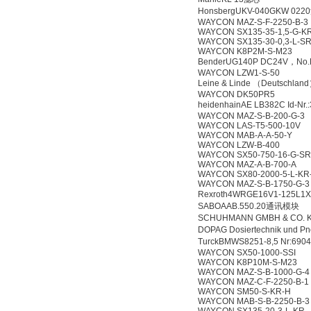
HonsbergUKV-040GKW 02
WAYCON MAZ-S-F-2250-B-3
WAYCON SX135-35-1,5-G-K
WAYCON SX135-30-0,3-L-S
WAYCON K8P2M-S-M23
BenderUG140P DC24V，N
WAYCON LZW1-S-50
Leine & Linde （Deutschl
WAYCON DK50PR5
heidenhainAE LB382C Id-N
WAYCON MAZ-S-B-200-G-3
WAYCON LAS-T5-500-10V
WAYCON MAB-A-A-50-Y
WAYCON LZW-B-400
WAYCON SX50-750-16-G-SR
WAYCON MAZ-A-B-700-A
WAYCON SX80-2000-5-L-KR
WAYCON MAZ-S-B-1750-G-3
Rexroth4WRGE16V1-125L
SABOAAB.550.20通讯模块
SCHUHMANN GMBH & CO. 
DOPAG Dosiertechnik und P
TurckBMWS8251-8,5 Nr:69
WAYCON SX50-1000-SSI
WAYCON K8P10M-S-M23
WAYCON MAZ-S-B-1000-G-4
WAYCON MAZ-C-F-2250-B-1
WAYCON SM50-S-KR-H
WAYCON MAB-S-B-2250-B-3