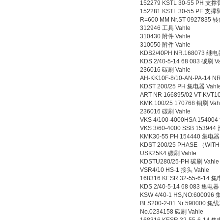
152279 KSTL 30-55 PH 支撑
152281 KSTL 30-55 PE 支撑
R=600 MM Nr.ST 0927835 
312946 工具 Vahle
310430 附件 Vahle
310050 附件 Vahle
KDS2/40PH NR.168073 继电
KDS 2/40-5-14 68 083 碳刷 V
236016 碳刷 Vahle
AH-KK10F-8/10-AN-PA-14 N
KDST 200/25 PH 集电器 Vahl
ART-NR 166895/02 VT-KVT
KMK 100/25 170768 铜刷 Vah
236016 碳刷 Vahle
VKS 4/100-4000HSA 15400
VKS 3/60-4000 SSB 15394
KMK30-55 PH 154440 集电器
KDST 200/25 PHASE （WIT
USK25K4 碳刷 Vahle
KDSTU280/25-PH 碳刷 Vahl
VSR4/10 HS-1 接头 Vahle
168316 KESR 32-55-6-14 
KDS 2/40-5-14 68 083 集电器
KSW 4/40-1 HS,NO:600096
BLS200-2-01 Nr 590000 集线
No.0234158 碳刷 Vahle