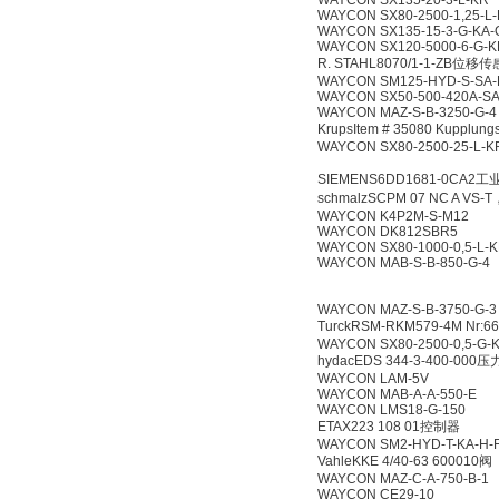
WAYCON SX135-20-3-L-KR
WAYCON SX80-2500-1,25-L
WAYCON SX135-15-3-G-KA-
WAYCON SX120-5000-6-G-K
R. STAHL8070/1-1-ZB位移
WAYCON SM125-HYD-S-SA-
WAYCON SX50-500-420A-S
WAYCON MAZ-S-B-3250-G-4
KrupsItem # 35080 Kupplung
WAYCON SX80-2500-25-L-K
SIEMENS6DD1681-0CA
schmalzSCPM 07 NC A VS-
WAYCON K4P2M-S-M12
WAYCON DK812SBR5
WAYCON SX80-1000-0,5-L-
WAYCON MAB-S-B-850-G-4
WAYCON MAZ-S-B-3750-G-3
TurckRSM-RKM579-4M Nr
WAYCON SX80-2500-0,5-G-
hydacEDS 344-3-400-00
WAYCON LAM-5V
WAYCON MAB-A-A-550-E
WAYCON LMS18-G-150
ETAX223 108 01控制器
WAYCON SM2-HYD-T-KA-H-
VahleKKE 4/40-63 600010阀
WAYCON MAZ-C-A-750-B-1
WAYCON CE29-10