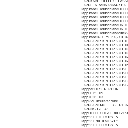
LAPPKABELOLFLEX CLASSIC
LAPPEENRANNANM4-7 BA 
lapp kabel DeutschlandOLF
lapp kabel DeutschlandOLF
lapp kabel DeutschlandOLF
lapp kabel DeutschlandOLF
lapp kabel DeutschlandUNIT
lapp kabel DeutschlandUNIT
lapp kabel Deutschlandolflex
lapp kabel4G0.75+2X(2X0.34
LAPPLAPP SKINTOP 5311101
LAPPLAPP SKINTOP 5311100
LAPPLAPP SKINTOP 5311102
LAPPLAPP SKINTOP 5311103
LAPPLAPP SKINTOP 5311104
LAPPLAPP SKINTOP 5311104
LAPPLAPP SKINTOP 5311105
LAPPLAPP SKINTOP 5311901
LAPPLAPP SKINTOP 5311900
LAPPLAPP SKINTOP 5311902
LAPPLAPP SKINTOP 5311903
LAPPLAPP SKINTOP 5311904
lappper DESCRJPTION
lapp0015 105
lapp1026 103
lappPVC insulated wire
LAPPLAPP MULLER - 1P 0.
LAPPNr.2170345
lappOLFLEX HEAT 180 FZLSi 
lapp53111010 M16x1.5
lapp53119010 M16x1.5
lapp53111000 M12x1.5