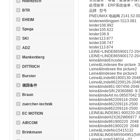
售后服务：客服，返修集中操
Hoentzsch
处理效率：ERP系统做单，可
BTR
品牌 型号
PNEUMAX 电磁阀 2141.52.00
EHEIM
leisterweldingpen S113.081
leister106.992
Spega
leister105.622
leister106.9
SKI
leister113.877
leister108.747
leister113.874
ADZ
LEINE+LINDE865900172-20
LEINE+LINDE865900172-20
Mankenberg
leine&lindeEncoder
Leine&Lindesee the picture
DITTRICH
Leine&lindesee the pictur
Leine&lindesee the picture
Burster
Leine&Linde861900130-204
Leine&Linde862209126-204
德国备件
leine&linde861-007456-2048
leine&lindeS/N:29360880 9
Braun
leine&lindeArt no.08507042
leine&linde862209116-2500
zuercher-technik
leine&linde862209116-2500
leine&linde862209116-2500
LEINE&LINDE861-900220-2
EC MOTION
leine&lindeH2X262W06977 
leine&linde861900220 2048
AIRCOM
leine&linde861900220 2048
Leine&LindeNo15415132
Brinkmann
LEINE&LINDE685504951(549
Leine&Linde534024－02