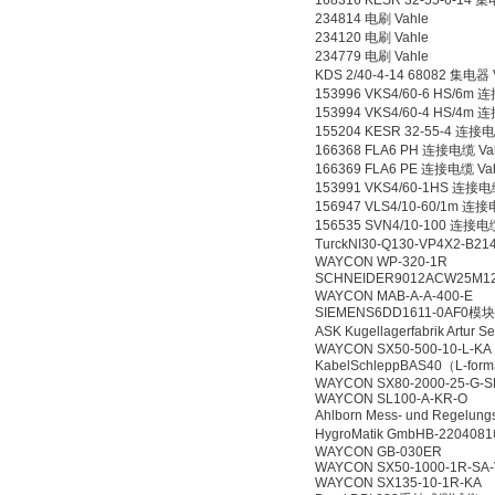
168316 KESR 32-55-6-14 
234814 电刷 Vahle
234120 电刷 Vahle
234779 电刷 Vahle
KDS 2/40-4-14 68082 集电器 
153996 VKS4/60-6 HS/6m 
153994 VKS4/60-4 HS/4m 
155204 KESR 32-55-4 连接电
166368 FLA6 PH 连接电缆 Va
166369 FLA6 PE 连接电缆 Va
153991 VKS4/60-1HS 连接电
156947 VLS4/10-60/1m 连接
156535 SVN4/10-100 连接电
TurckNI30-Q130-VP4X2-B2
WAYCON WP-320-1R
SCHNEIDER9012ACW25M
WAYCON MAB-A-A-400-E
SIEMENS6DD1611-0AF0模块
ASK Kugellagerfabrik Art
WAYCON SX50-500-10-L-KA
KabelSchleppBAS40（L-form
WAYCON SX80-2000-25-G-S
WAYCON SL100-A-KR-O
Ahlborn Mess- und Regel
HygroMatik GmbHB-22040
WAYCON GB-030ER
WAYCON SX50-1000-1R-SA
WAYCON SX135-10-1R-KA