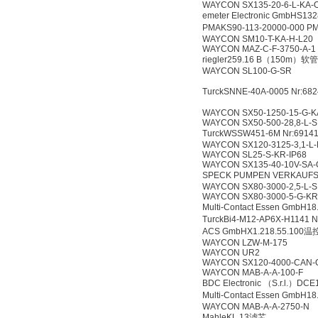
WAYCON SX135-20-6-L-KA-
emeter Electronic GmbHS
PMAKS90-113-20000-000 P
WAYCON SM10-T-KA-H-L20
WAYCON MAZ-C-F-3750-A-1
riegler259.16 B（150m）软管
WAYCON SL100-G-SR
TurckSNNE-40A-0005 Nr:6
WAYCON SX50-1250-15-G-K
WAYCON SX50-500-28,8-L-
TurckWSSW451-6M Nr:691
WAYCON SX120-3125-3,1-L
WAYCON SL25-S-KR-IP68
WAYCON SX135-40-10V-SA-
SPECK PUMPEN VERKAUF
WAYCON SX80-3000-2,5-L-
WAYCON SX80-3000-5-G-KR
Multi-Contact Essen GmbH1
TurckBi4-M12-AP6X-H1141
ACS GmbHX1.218.55.100
WAYCON LZW-M-175
WAYCON UR2
WAYCON SX120-4000-CAN-
WAYCON MAB-A-A-100-F
BDC Electronic （S.r.l.）
Multi-Contact Essen GmbH
WAYCON MAB-A-A-2750-N
MahleKL 13滤芯