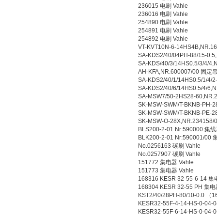
236015 电刷 Vahle
236016 电刷 Vahle
254890 电刷 Vahle
254891 电刷 Vahle
254892 电刷 Vahle
VT-KVT10N-6-14HS4B,NR.1
SA-KDS2/40/04PH-88/15-0.5
SA-KDS/40/3/14HS0.5/3/4
AH-KFA,NR.600007/00 固定
SA-KDS2/40/1/14HS0.5/1/4
SA-KDS2/40/6/14HS0.5/4/6
SA-MSW7/50-2HS28-60,NR.
SK-MSW-SWM/T-BKNB-PH-28
SK-MSW-SWM/T-BKNB-PE-28
SK-MSW-O-28X,NR.234158/
BLS200-2-01 Nr:590000 集线
BLK200-2-01 Nr:590001/00
No.0256163 碳刷 Vahle
No.0257907 碳刷 Vahle
151772 集电器 Vahle
151773 集电器 Vahle
168316 KESR 32-55-6-14 
168304 KESR 32-55 PH 集电
KST2/40/28PH-80/10-0.0 （
KESR32-55F-4-14-HS-0-04
KESR32-55F-6-14-HS-0-04