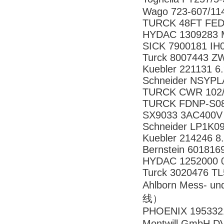
Wago 723-607/11
TURCK 48FT FED
HYDAC 1309283 M
SICK 7900181 
Turck 8007443 Z
Kuebler 221131 6
Schneider NSYP
TURCK CWR 102/
TURCK FDNP-S0
SX9033 3AC400V
Schneider LP1K
Kuebler 214246 8
Bernstein 60181
HYDAC 1252000 
Turck 3020476 
Ahlborn Mess- 
线）
PHOENIX 195332
Montwill GmbH 