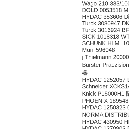
Wago 210-333/10
DOLD 0053518 MK
HYDAC 353606 Di
Turck 3080947 D
Turck 3016924 B
SICK 1018318 W
SCHUNK HLM 100
Murr 596048
j.Thielmann 200
Burster Praezis
器
HYDAC 1252057 D
Schneider XCKS1
Knick P15000H
PHOENIX 189548
HYDAC 1250323 0
NORMA DISTRIB
HYDAC 430950 HR
HYDAC 1270903 D