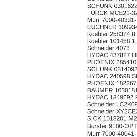
SCHUNK 0301622 
TURCK MCE21-32
Murr 7000-40331
EUCHNER 109934
Kuebler 258324 8
Kuebler 101458 1
Schneider 4073
HYDAC 437827 HR
PHOENIX 285410
SCHUNK 031409
HYDAC 240598 S
PHOENIX 182267
BAUMER 1030181
HYDAC 1349692 P
Schneider LC2K0
Schneider XY2CE
SICK 1018201 M
Burster 9180-
Murr 7000-40041