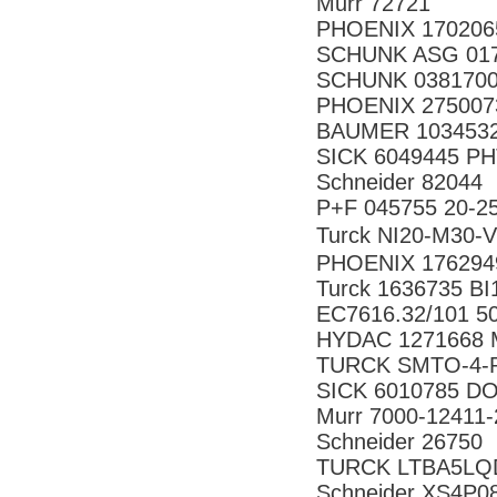
Murr 72721
PHOENIX 170206
SCHUNK ASG 017
SCHUNK 0381700
PHOENIX 275007
BAUMER 10345325
SICK 6049445 P
Schneider 82044
P+F 045755 20-2
Turck NI20-M3
PHOENIX 176294
Turck 1636735 B
EC7616.32/101 5
HYDAC 1271668 M
TURCK SMTO-4-P
SICK 6010785 D
Murr 7000-12411
Schneider 26750
TURCK LTBA5LQD
Schneider XS4P