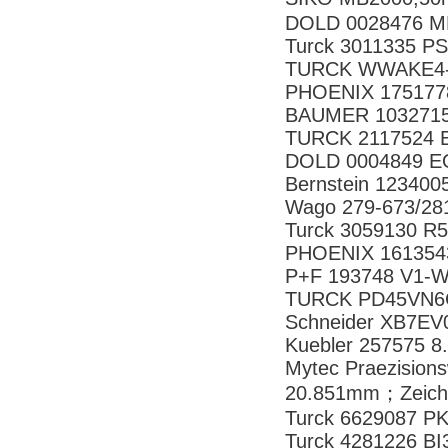
DOLD 0028476 MK
Turck 3011335 P
TURCK WWAKE4-2
PHOENIX 175177
BAUMER 10327155
TURCK 2117524 
DOLD 0004849 EO
Bernstein 12340
Wago 279-673/2
Turck 3059130 R
PHOENIX 161354
P+F 193748 V1-
TURCK PD45VN6
Schneider XB7E
Kuebler 257575 8
Mytec Praezisio
20.851mm；Zeich
Turck 6629087 
Turck 4281226 B