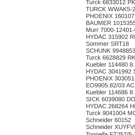
Turck 6833012 P
TURCK WWAK5-2
PHOENIX 160107
BAUMER 101535
Murr 7000-12401
HYDAC 315902 RF
Sommer SRT18
SCHUNK 9948853
Turck 6628829 R
Kuebler 114480 8
HYDAC 3041992 
PHOENIX 303051
EO9905.82/03 AC
Kuebler 114686 8
SICK 6039080 D
HYDAC 268264 H
Turck 9041004 M
Schneider 60152
Schneider XUYF
Tognella FT257