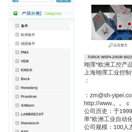
备件
欧洲备件
德国备件
点击放大
PMA
TURCK WSP4-2/XOR 802
VEM
翊霈*欧洲工控产
KNICK
上海翊霈工业控
Beck
：
Honsberg
：zm@sh-yipei.c
Proxitron
http://www.。。
Ahlborn
公司历史：于199
LAMBRECHT
率”欧洲工业自动
Hoentzsch
公司规模：100人