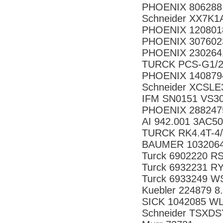
PHOENIX 806288
Schneider XX7K
PHOENIX 120801
PHOENIX 307602
PHOENIX 230264
TURCK PCS-G1/2
PHOENIX 140879
Schneider XCSLE
IFM SN0151 VS30
PHOENIX 288247
AI 942.001 3AC5
TURCK RK4.4T-4/
BAUMER 10320648
Turck 6902220 R
Turck 6932231 
Turck 6933249 
Kuebler 224879 8
SICK 1042085 W
Schneider TSXD