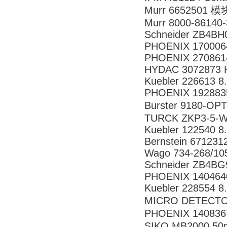
Murr 6652501 模
Murr 8000-86140
Schneider ZB4BH
PHOENIX 170006
PHOENIX 270861
HYDAC 3072873 H
Kuebler 226613 8
PHOENIX 192883
Burster 9180-
TURCK ZKP3-5-W
Kuebler 122540 8
Bernstein 671231
Wago 734-268/10
Schneider ZB4BG
PHOENIX 140464
Kuebler 228554 8
MICRO DETECTO
PHOENIX 140836
SIKO MB2000,5