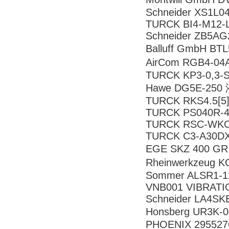
Schneider XS1L0
TURCK BI4-M12-L
Schneider ZB5A
Balluff GmbH B
AirCom RGB4-0
TURCK KP3-0,3-
Hawe DG5E-25
TURCK RKS4.5[5]
TURCK PS040R-4
TURCK RSC-WKC5
TURCK C3-A30DX
EGE SKZ 400 G
Rheinwerkzeug 
Sommer ALSR1-1
VNB001 VIBRATI
Schneider LA4SK
Honsberg UR3K
PHOENIX 295527