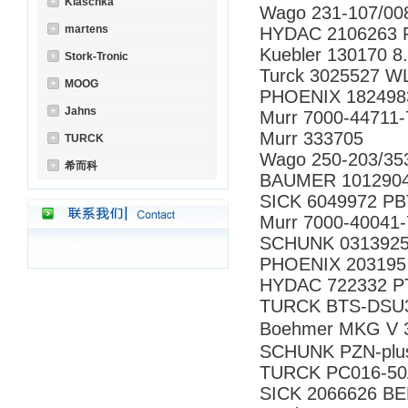
Klaschka
Wago 231-107/0
martens
HYDAC 2106263 R
Kuebler 130170 8
Stork-Tronic
Turck 3025527 
MOOG
PHOENIX 182498
Jahns
Murr 7000-44711
Murr 333705
TURCK
Wago 250-203/3
希而科
BAUMER 1012904
SICK 6049972 P
Murr 7000-40041
SCHUNK 0313925
PHOENIX 203195
HYDAC 722332 PT
TURCK BTS-DSU3
Boehmer MKG V 
SCHUNK PZN-plu
TURCK PC016-50
SICK 2066626 B