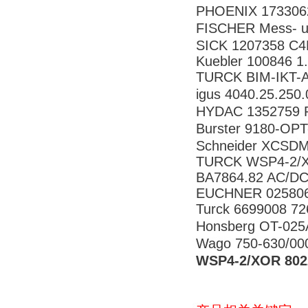
PHOENIX 173306
FISCHER Mess- 
SICK 1207358 C
Kuebler 100846 1
TURCK BIM-IKT-
igus 4040.25.25
HYDAC 1352759 P
Burster 9180-
Schneider XCSD
TURCK WSP4-2/X
BA7864.82 AC/D
EUCHNER 025806
Turck 6699008 72
Honsberg OT-0
Wago 750-630/000-
WSP4-2/XOR 80