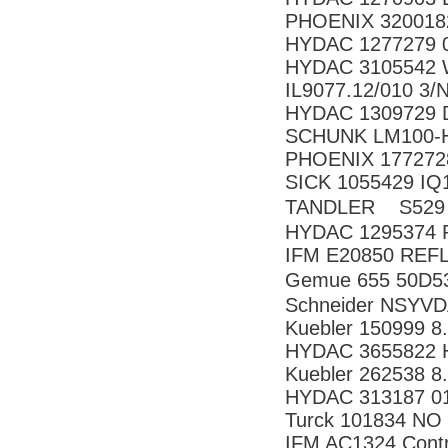
PHOENIX 320018
HYDAC 1277279 
HYDAC 3105542 
IL9077.12/010 3
HYDAC 1309729 DF
SCHUNK LM100-
PHOENIX 177272
SICK 1055429 I
TANDLER S52
HYDAC 1295374 R
IFM E20850 REF
Gemue 655 50D5
Schneider NSYV
Kuebler 150999 8
HYDAC 3655822 
Kuebler 262538 8
HYDAC 313187 01
Turck 101834 N
IFM AC1324 Contr