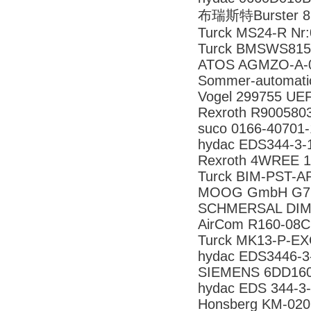
布瑞斯特Burster 8
Turck MS24-R Nr
Turck BMSWS8151
ATOS AGMZO-A-
Sommer-automat
Vogel 299755 UE
Rexroth R900580
suco 0166-40701
hydac EDS344-3-
Rexroth 4WREE 
Turck BIM-PST-A
MOOG GmbH G7
SCHMERSAL DIM 
AirCom R160-08
Turck MK13-P-E
hydac EDS3446-3
SIEMENS 6DD16
hydac EDS 344-3
Honsberg KM-02