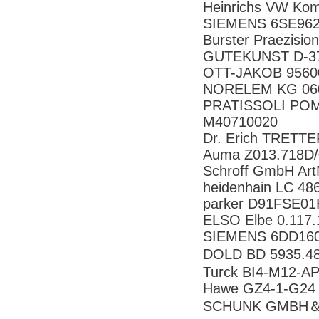
Heinrichs VW Ko
SIEMENS 6SE96
Burster Praezis
GUTEKUNST D-3
OTT-JAKOB 9560
NORELEM KG 06
PRATISSOLI POM
M40710020
Dr. Erich TRETT
Auma Z013.718D
Schroff GmbH Ar
heidenhain LC 4
parker D91FSE
ELSO Elbe 0.117
SIEMENS 6DD16
DOLD BD 5935.
Turck BI4-M12-A
Hawe GZ4-1-G2
SCHUNK GMBH＆C