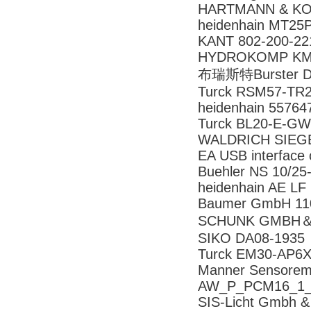
HARTMANN & KO
heidenhain MT25
KANT 802-200-2
HYDROKOMP KM-
布瑞斯特Burster 
Turck RSM57-TR2
heidenhain 55764
Turck BL20-E-GW
WALDRICH SIEG
EA USB interface
Buehler NS 10/25
heidenhain AE LF
Baumer GmbH 1
SCHUNK GMBH＆
SIKO DA08-1935
Turck EM30-AP6X
Manner Sensorem
AW_P_PCM16_1
SIS-Licht Gmbh 