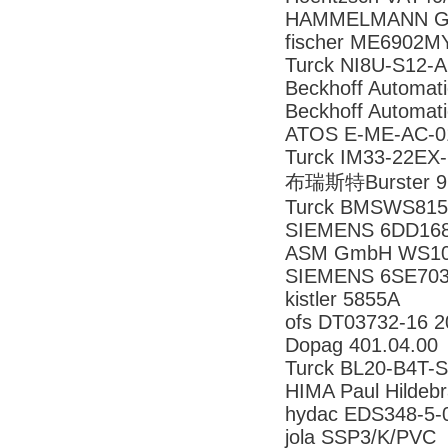
HAMMELMANN Gm
fischer ME6902
Turck NI8U-S12-
Beckhoff Automa
Beckhoff Automa
ATOS E-ME-AC-
Turck IM33-22EX
布瑞斯特Burster 
Turck BMSWS8151
SIEMENS 6DD16
ASM GmbH WS10
SIEMENS 6SE70
kistler 5855A
ofs DT03732-16 20
Dopag 401.04.00
Turck BL20-B4T-
HIMA Paul Hilde
hydac EDS348-5
jola SSP3/K/PVC