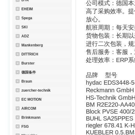
BTR
公司模式：德国本
EHEIM
高了采购效率。提
Spega
放心。
航班周期：每天安
SKI
货物包装：长期以
ADZ
进行二次包装，规
Mankenberg
售后服务：客服，
DITTRICH
处理效率：ERP
Burster
德国备件
品牌 型号
Braun
hydac EDS3448-5
Reckmann GmbH 
zuercher-technik
HS-Technik Gmb
EC MOTION
BM R2E220-AA40
AIRCOM
Block PVSE 400/
BUHL SA25PPES 
Brinkmann
riegler 678.41 K-
FSG
KUEBLER 0.5.BM