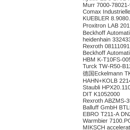
Murr 7000-78021
Comax Industriell
KUEBLER 8.9080
Proxitron LAB 2
Beckhoff Automa
heidenhain 33243
Rexroth 0811109
Beckhoff Automa
HBM K-T10FS-005
Turck TW-R50-B1
德国Eckelmann T
HAHN+KOLB 221
Staubli HPX20.11
DIT K1052000
Rexroth ABZMS-3
Balluff GmbH BT
EBRO T211-A DN
Warmbier 7100.
MIKSCH accelera