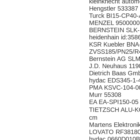
kleinknecht auto
Hengstler 533387
Turck BI15-CP40
MENZEL 950000
BERNSTEIN SLK
heidenhain id:35
KSR Kuebler BNA
ZVSS185/PN25/
Bernstein AG S
J.D. Neuhaus 11
Dietrich Baas G
hydac EDS345-1-
PMA KSVC-104-0
Murr 55308
EA EA-SPI150-0
TIETZSCH ALU-KOF
cm
Martens Elektron
LOVATO RF3818
hydac 0660D01