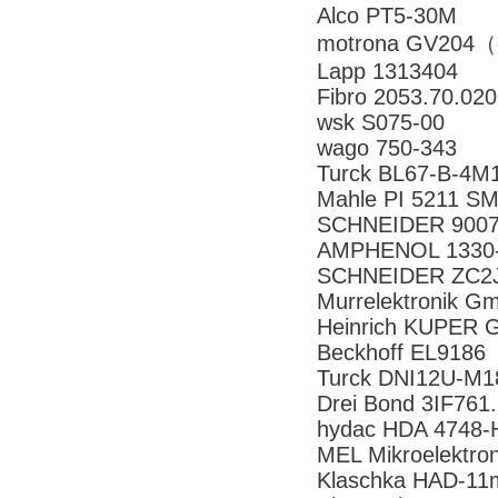
Alco PT5-30M
motrona GV204（
Lapp 1313404
Fibro 2053.70.02
wsk S075-00
wago 750-343
Turck BL67-B-4M
Mahle PI 5211 S
SCHNEIDER 900
AMPHENOL 1330
SCHNEIDER ZC2
Murrelektronik 
Heinrich KUPER
Beckhoff EL9186
Turck DNI12U-M1
Drei Bond 3IF761
hydac HDA 4748-
MEL Mikroelektr
Klaschka HAD-1