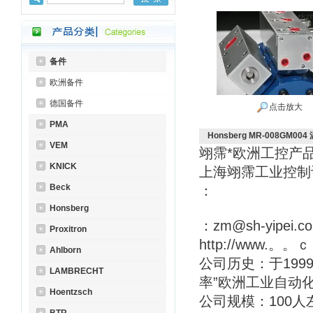
备件
欧洲备件
德国备件
点击放大
PMA
Honsberg MR-008GM00
VEM
翊霈*欧洲工控产
KNICK
上海翊霈工业控
Beck
：
Honsberg
：zm@sh-yipei.c
Proxitron
http://www.。。
Ahlborn
公司历史：于199
LAMBRECHT
率”欧洲工业自动
Hoentzsch
公司规模：100人