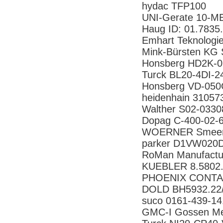
hydac TFP100
UNI-Gerate 10-M
Haug ID: 01.7835
Emhart Teknolog
Mink-Bürsten KG
Honsberg HD2K-
Turck BL20-4DI-
Honsberg VD-05
heidenhain 31057
Walther S02-033
Dopag C-400-02-
WOERNER Smeers
parker D1VW02
RoMan Manufactu
KUEBLER 8.5802
PHOENIX CONTACT
DOLD BH5932.22
suco 0161-439-1
GMC-I Gossen Me