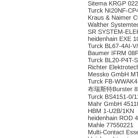
Sitema KRGP 02
Turck NI20NF-CP
Kraus & Naimer 
Walther Systemt
SR SYSTEM-ELE
heidenhain EXE 
Turck BL67-4AI-V
Baumer IFRM 08
Turck BL20-P4T-
Richter Elektrot
Messko GmbH M
Turck FB-WWAK4-
布瑞斯特Burster 8
Turck BS4151-0/
Mahr GmbH 451
HBM 1-U2B/1KN
heidenhain ROD 4
Mahle 77550221
Multi-Contact 