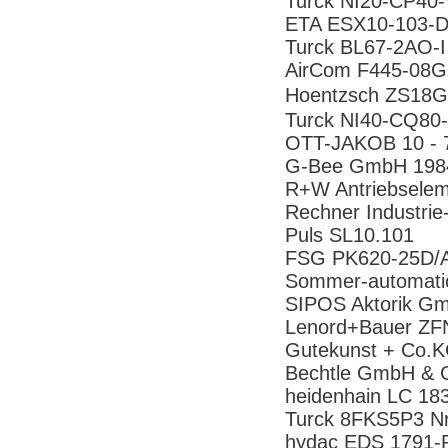
Turck NI20-CP40
ETA ESX10-103-
Turck BL67-2AO-
AirCom F445-08
Hoentzsch ZS18
Turck NI40-CQ80
OTT-JAKOB 10 - 7
G-Bee GmbH 198
R+W Antriebselem
Rechner Industri
Puls SL10.101
FSG PK620-25D/A
Sommer-automat
SIPOS Aktorik 
Lenord+Bauer ZF
Gutekunst + Co.
Bechtle GmbH & 
heidenhain LC 18
Turck 8FKS5P3 N
hydac EDS 1791-