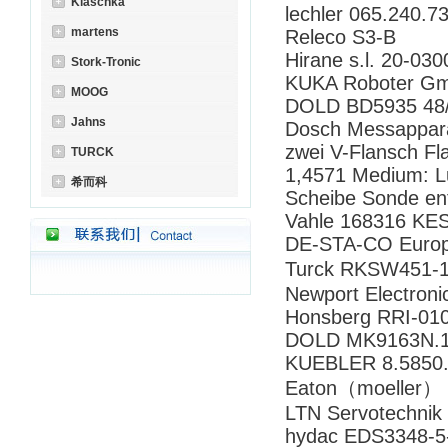
Klaschka
lechler 065.240.7
martens
Releco S3-B
Hirane s.l. 20-03
Stork-Tronic
KUKA Roboter G
MOOG
DOLD BD5935 48
Jahns
Dosch Messappar
zwei V-Flansch Fl
TURCK
1,4571 Medium: Luf
希而科
Scheibe Sonde en
Vahle 168316 KE
DE-STA-CO Euro
Turck RKSW451-
Newport Electro
Honsberg RRI-01
DOLD MK9163N.1
KUEBLER 8.5850
Eaton（moeller
LTN Servotechni
hydac EDS3348-