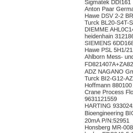
Sigmatek DDI161
Anton Paar Ger
Hawe DSV 2-2 B
Turck BL20-S4T-
DIEMME AHL0C1
heidenhain 31218
SIEMENS 6DD16
Hawe PSL 5H1/2
Ahlborn Mess- un
FD821407A+ZA8
ADZ NAGANO Gm
Turck BI2-G12-A
Hoffmann 880100
Crane Process F
9631121559
HARTING 93302
Bioengineering 
20mA P/N:52951
Honsberg MR-0