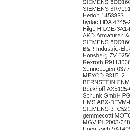
SIEMENS 6DD16
SIEMENS 3RV19
Herion 1453333
hydac HDA 4745-
Hilge HILGE-3A1
AKO Armaturen &
SIEMENS 6DD16
B&R Industrie-E
Honsberg ZV-02
Rexroth R911306
Sennebogen 037
MEYCO 831512
BERNSTEIN ENM
Beckhoff AX5125
Schunk GmbH PG
HMS ABX-DEVM
SIEMENS 3TC52
gemmecotti MO
MGV PH2003-24
Hoentzsch VAT40