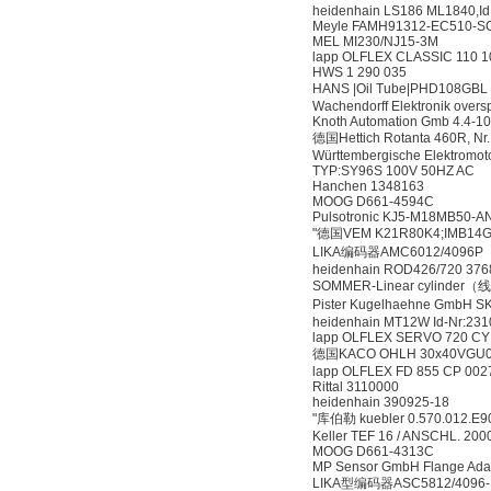
heidenhain LS186 ML1840,Id
Meyle FAMH91312-EC510-SG
MEL MI230/NJ15-3M
lapp OLFLEX CLASSIC 110 1
HWS 1 290 035
HANS |Oil Tube|PHD108G
Wachendorff Elektronik ov
Knoth Automation Gmb 4.4-1
德国Hettich Rotanta 460R, Nr.
Württembergische Elektrom
TYP:SY96S 100V 50HZ AC
Hanchen 1348163
MOOG D661-4594C
Pulsotronic KJ5-M18MB50-A
"德国VEM K21R80K4;IMB14G; 
LIKA编码器AMC6012/4096P
heidenhain ROD426/720 376
SOMMER-Linear cylinde
Pister Kugelhaehne GmbH 
heidenhain MT12W Id-Nr:231
lapp OLFLEX SERVO 720 CY
德国KACO OHLH 30x40VGU0
lapp OLFLEX FD 855 CP 002
Rittal 3110000
heidenhain 390925-18
"库伯勒 kuebler 0.570.012.E9
Keller TEF 16 / ANSCHL. 20
MOOG D661-4313C
MP Sensor GmbH Flange Adapt
LIKA型编码器ASC5812/4096-