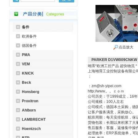
备件
欧洲备件
德国备件
点击放大
PMA
PARKER D1VW009CNK
VEM
翊霈*欧洲工控产品 超快物流 
上海翊霈工业控制设备有限
KNICK
：
Beck
：zm@sh-yipei.com
http://www.。。ｃｏｍ
Honsberg
公司历史：于1999成立，1
Proxitron
公司规模：100人左右
公司模式：德国本土采购，德
Ahlborn
让客户服务满意，采购放心。
航班周期：每天安排航班，保
LAMBRECHT
货物包装：长期以来积累了大
售后服务：客服，返修集中操
Hoentzsch
处理效率：ERP系统做单，可