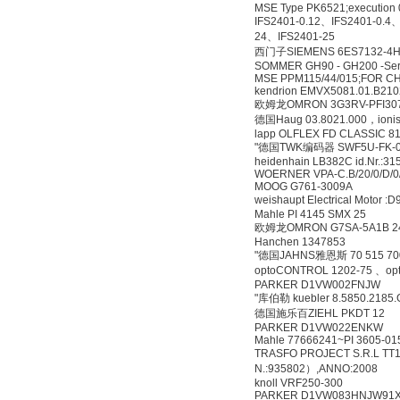
MSE Type PK6521;execution 
IFS2401-0.12、IFS2401-0.
24、IFS2401-25
西门子SIEMENS 6ES7132-4H
SOMMER GH90 - GH200 -Seri
MSE PPM115/44/015;FOR C
kendrion EMVX5081.01.B210
欧姆龙OMRON 3G3RV-PFI30
德国Haug 03.8021.000，ionis
lapp OLFLEX FD CLASSIC 81
"德国TWK编码器 SWF5U-FK-0
heidenhain LB382C id.Nr.:31
WOERNER VPA-C.B/20/0/D/0/9
MOOG G761-3009A
weishaupt Electrical Motor
Mahle PI 4145 SMX 25
欧姆龙OMRON G7SA-5A1B 2
Hanchen 1347853
"德国JAHNS雅恩斯 70 515 70
optoCONTROL 1202-75 、op
PARKER D1VW002FNJW
"库伯勒 kuebler 8.5850.2185
德国施乐百ZIEHL PKDT 12
PARKER D1VW022ENKW
Mahle 77666241~PI 3605-01
TRASFO PROJECT S.R.L TT15
N.:935802）,ANNO:2008
knoll VRF250-300
PARKER D1VW083HNJW91X