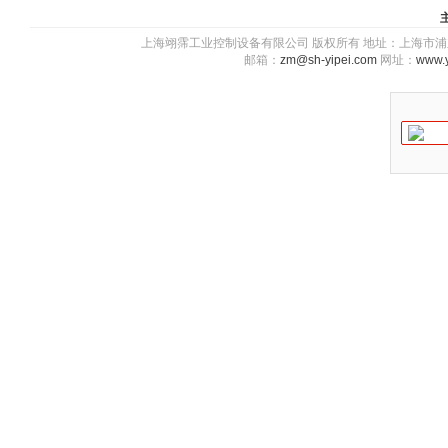
上海翊霈工业控制设备有限公司 版权所有 地址：上海市浦东新区川图
邮箱：
zm@sh-yipei.com
网址：
www.y