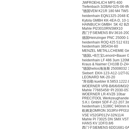
JWFROEHLICH MPS 400
Tiefenbach 3/2BAV-025-06-I
"德国VEM K21R 180 M4 TWS H
heidenhain EQN1325-2048 
Kytola GMBH KK-4EA-D, 10-
HAINBUCH GMBH SK 42 BZI
Mahle PI23010RNSMX10
西门子SIEMENS BV-3616-200.2
德国Heinzinger PNC 25000-1
heidenhain ROQ 425 512 63
heidenhain 385434-60
MENZEL METALLCHEMIE Gm
"德国L+B兰宝Lenord+Bauer G
heidenhain LF 486 3um 120
Kraus & Naimer CH10B D-Z4
"德国helios海洛斯 25008032 3
Siebert EKH-123-A12-1/2T-
LEONARD NK-20-20
"库伯勒 kuebler 8.5853.1222
WOERNER VPB-B/6/6/0/M3/20
Mahle 77665458~PI 2030-05
WOERNER LR-KVZ6 10bar
PRECITOOL Werkzeughandel
S.K.I. GmbH SDF-F-22-207.
heidenhain LS186C 940mm I
欧姆龙OMRON 3G3RV-PFI31
VSE VS2GP012V-32N11/4
Mahle PI 73025 DN SMX VS
HANS KV 1DF/3.8/6
西门子SIEMENS 6DD1681-0A