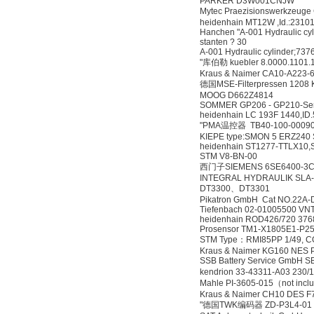
PARKER D3W001CNJW
Mytec Praezisionswerkzeug
heidenhain MT12W ,Id.:2310
Hanchen "A-001 Hydraulic cy
stanten ? 30
A-001 Hydraulic cylinder;737
"库伯勒 kuebler 8.0000.1101.
Kraus & Naimer CA10-A223-
德国MSE-Filterpressen 1208 
MOOG D662Z4814
SOMMER GP206 - GP210-Serie
heidenhain LC 193F 1440,ID
"PMA温控器 TB40-100-00090
KIEPE type:SMON 5 ERZ240 S.
heidenhain ST1277-TTLX10,S
STM V8-BN-00
西门子SIEMENS 6SE6400-3C
INTEGRAL HYDRAULIK SLA-
DT3300、DT3301
Pikatron GmbH Cat NO.22A
Tiefenbach 02-01005500 VN
heidenhain ROD426/720 376
Prosensor TM1-X1805E1-P2
STM Type：RMI85PP 1/49, CO
Kraus & Naimer KG160 NES 
SSB Battery Service GmbH S
kendrion 33-43311-A03 230/
Mahle PI-3605-015（not inclu
Kraus & Naimer CH10 DES F
"德国TWK编码器 ZD-P3L4-01 S