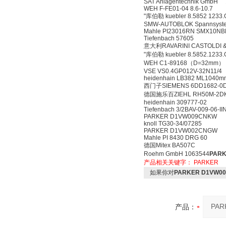
SAT Anlagentechnik GmbH 
WEH F-FE01-04 8.6-10.7
"库伯勒 kuebler 8.5852 1233
SMW-AUTOBLOK Spannsysteme
Mahle PI23016RN SMX10NB
Tiefenbach 57605
意大利RAVARINI CASTOLDI & 
"库伯勒 kuebler 8.5852.1233
WEH C1-89168（D=32mm）
VSE VS0.4GP012V-32N11/4
heidenhain LB382 ML1040mm
西门子SIEMENS 6DD1682-0
德国施乐百ZIEHL RH50M-2DK
heidenhain 309777-02
Tiefenbach 3/2BAV-009-06-I
PARKER D1VW009CNKW
knoll TG30-34/07285
PARKER D1VW002CNGW
Mahle PI 8430 DRG 60
德国Mitex BA507C
Roehm GmbH 1063544
PAR
产品相关关键字：
PARKER
如果你对
PARKER D1VW0
产品：