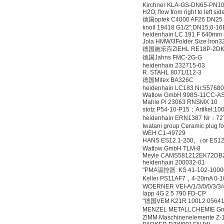
Kirchner KLA-GS-DN65-PN10-GG
H2O, flow from right to left sid
德国optek C4000 AF26 DN25 
knoll 19418 G1/2";DN15;0
heidenhain LC 191 F 640mm i
Jola HMW/3Folder Size Iro
德国施乐百ZIEHL RE18P-2DK.1E
德国Jahns FMC-2G-G
heidenhain 232715-03
R. STAHL 8071/112-3
德国Mitex BA326C
heidenhain LC183 Nr:557680
Watlow GmbH 998S-11CC-A
Mahle PI 23063 RNSMX 10
stotz P54-10-P15；Artikel:10
heidenhain ERN1387 Nr：72
Iwatani group Ceramic plug f
WEH C1-49729
HANS ES12.1-200, （or ES1
Watlow GmbH TLM-8
Meyle CAMS581212EK72DB
heidenhain 200032-01
"PMA温控器 KS 41-102-1000
Keller PS11AF7，4-20mA 0-
WOERNER VEI-A/1/3/0/0/3/3/
lapp 4G 2.5 790 FD-CP
"德国VEM K21R 100L2 0564
MENZEL METALLCHEMIE Gmb
ZIMM Maschinenelemente Z