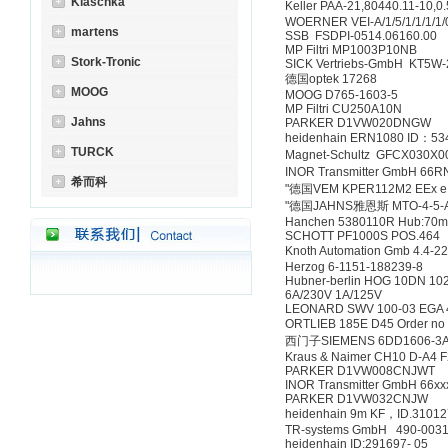
Klaschka
Keller PAA-21,80440.11-10,
WOERNER VEI-A/1/5/1/1/1/1/
martens
SSB FSDPI-0514.06160.00
MP Filtri MP1003P10NB
Stork-Tronic
SICK Vertriebs-GmbH KT5W
德国optek 17268
MOOG
MOOG D765-1603-5
MP Filtri CU250A10N
Jahns
PARKER D1VW020DNGW
heidenhain ERN1080 ID：53
TURCK
Magnet-Schultz GFCX030
INOR Transmitter GmbH 66R
希而科
"德国VEM KPER112M2 EEx e I
"德国JAHNS雅恩斯 MTO-4-5-
Hanchen 5380110R Hub:70
SCHOTT PF1000S POS.464
Knoth Automation Gmb 4.4-
Herzog 6-1151-188239-8
Hubner-berlin HOG 10DN 102
6A/230V 1A/125V
LEONARD SWV 100-03 EGA 40
ORTLIEB 185E D45 Order n
西门子SIEMENS 6DD1606-3
Kraus & Naimer CH10 D-A4 
PARKER D1VW008CNJWT
INOR Transmitter GmbH 66x
PARKER D1VW032CNJW
heidenhain 9m KF，ID.31012
TR-systems GmbH 490-003
heidenhain ID:291697- 05