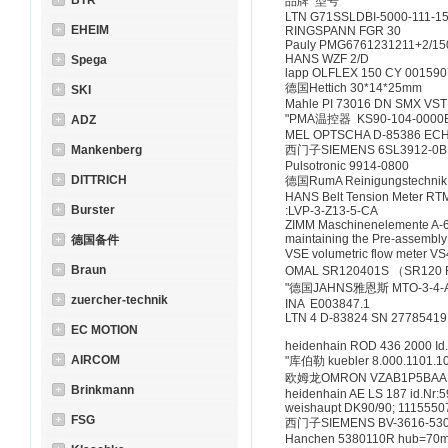
BTR
品牌 型号
LTN G71SSLDBI-5000-111-1
EHEIM
RINGSPANN FGR 30
Pauly PMG6761231211+2/150
HANS WZF 2/D
Spega
lapp OLFLEX 150 CY 001590
德国Hettich 30*14*25mm
SKI
Mahle PI 73016 DN SMX VST
"PMA温控器 KS90-104-0000E
ADZ
MEL OPTSCHA D-85386 EC
Mankenberg
西门子SIEMENS 6SL3912-0B
Pulsotronic 9914-0800
DITTRICH
德国RumA Reinigungstechnik Z
HANS Belt Tension Meter RT
Burster
:LVP-3-Z13-5-CA
ZIMM Maschinenelemente A-
maintaining the Pre-assembly
德国备件
VSE volumetric flow meter
Braun
OMAL SR120401S （SR120 
"德国JAHNS雅恩斯 MTO-3-4-
zuercher-technik
INA E003847.1
LTN 4 D-83824 SN 2778541
EC MOTION
heidenhain ROD 436 2000 Id.
AIRCOM
"库伯勒 kuebler 8.000.1101.1
欧姆龙OMRON VZAB1P5BAA
Brinkmann
heidenhain AE LS 187 id.Nr:
weishaupt DK90/90; 1115550
FSG
西门子SIEMENS BV-3616-530.0
Hanchen 5380110R hub=70