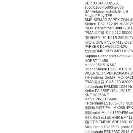
SERTO SO 33021-10
suco 0180-45803-2-006
SAT Anlagentechnik GmbH
Meyle PF by TER
SMS-SIEMAG ZAPEX-ZWN-41
Siebert ESG-572-09-N-220
INOR Transmitter GmbH 70L
"PMA温控器 CI45-112-00000
"德国VEM IE1-K21R 280S4 T
Kytola GMBH VLK-7415-D ran
PARKER D1VW002CNZW
欧姆龙OMRON SGMPH-01AA
Supfina Grieshaber GmbH 
HORST 11458
Mahle 852 516 MIC
Hubner-berlin HOG 10 DN 102
WOERNER VPB-B/20/6/0/RS/20
TR-systems GmbH MC-RAC
"PMA温控器 CI45-113-02000
heidenhain ERM280 1024 Nr
Keller PA-25SEI/10bar/81151
KNF N026ANE
Mahle PI5111 SMX6
heidenhain LS186C-640 Nr.3
德国施乐百ZIEHL MK085-4EK.0
德国optek Model:165/AF56,se
RTK REGELTECHNIK EM411P
西门子SIEMENS 6DD1681-0
Sika Group TD32500（code
heidenhain ERN1387-2048 I