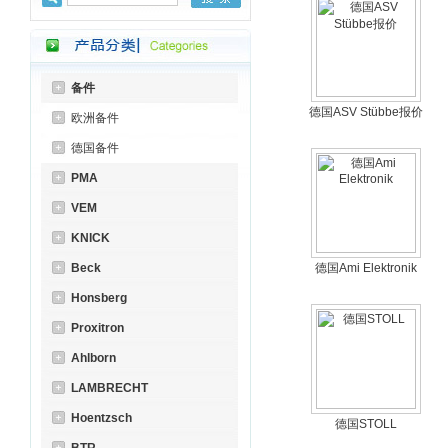
备件
德国ASV Stübbe报价
欧洲备件
德国备件
PMA
VEM
KNICK
Beck
德国Ami Elektronik
Honsberg
Proxitron
Ahlborn
LAMBRECHT
Hoentzsch
德国STOLL