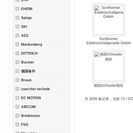
BTR
EHEIM
Spega
SKI
ADZ
Sontheimer
Elektroschaltgeraete GmbH
Mankenberg
DITTRICH
Burster
德国备件
Braun
德国Schlueter报价
zuercher-technik
EC MOTION
共 3000 条记录，当前 73 / 15
AIRCOM
Brinkmann
FSG